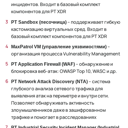
инцидентов. Входит в базовый комплект
компонентов для PT XDR
– поддерживает гибкую
PT Sandbox (песочница)
кастомизацию виртуальных сред. Входит в
базовый комплект компонентов для PT XDR
–
MaxPatrol VM (управление уязвимостями)
организация процесса Vulnerability Management
– обнаружение и
PT Application Firewall (WAF)
блокировка веб-атак: OWASP Top 10, WASC и др.
– система
PT Network Attack Discovery (NTA)
глубокого анализа сетевого трафика для
выявления атак на периметре и внутри сети.
Позволяет обнаруживать активность
злоумышленников даже в зашифрованном
трафике и помогает в расследованиях
PT Industrial Security Incident Manager (Industrial