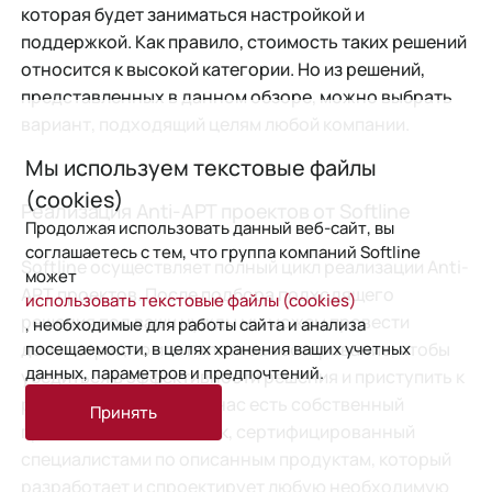
которая будет заниматься настройкой и
поддержкой. Как правило, стоимость таких решений
относится к высокой категории. Но из решений,
представленных в данном обзоре, можно выбрать
вариант, подходящий целям любой компании.
Мы используем текстовые файлы
(cookies)
Реализация Anti-APT проектов от Softline
Продолжая использовать данный веб-сайт, вы
соглашаетесь с тем, что группа компаний Softline
Softline осуществляет полный цикл реализации Anti-
может
APT проектов. После подбора подходящего
использовать текстовые файлы (cookies)
решения под ваши нужды мы можем провести
, необходимые для работы сайта и анализа
посещаемости, в целях хранения ваших учетных
демонстрацию или пилотное тестирование, чтобы
данных, параметров и предпочтений.
убедиться в эффективности решения и приступить к
реализации проекта. У нас есть собственный
Принять
производственный блок, сертифицированный
специалистами по описанным продуктам, который
разработает и спроектирует любую необходимую