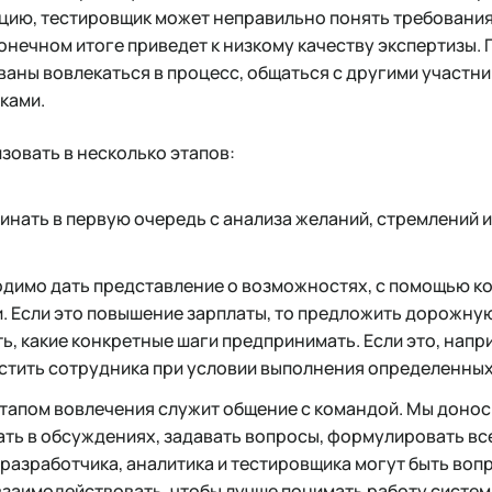
цию, тестировщик может неправильно понять требования
онечном итоге приведет к низкому качеству экспертизы. П
аны вовлекаться в процесс, общаться с другими участни
иками.
зовать в несколько этапов:
нать в первую очередь с анализа желаний, стремлений 
димо дать представление о возможностях, с помощью ко
. Если это повышение зарплаты, то предложить дорожную
ь, какие конкретные шаги предпринимать. Если это, напр
устить сотрудника при условии выполнения определенных
тапом вовлечения служит общение с командой. Мы донос
ть в обсуждениях, задавать вопросы, формулировать все,
разработчика, аналитика и тестировщика могут быть вопр
заимодействовать, чтобы лучше понимать работу систем