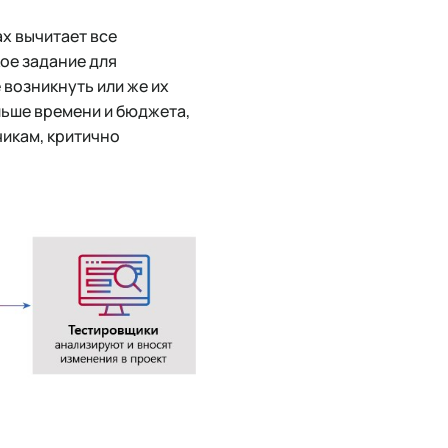
х вычитает все
кое задание для
 возникнуть или же их
льше времени и бюджета,
чикам, критично