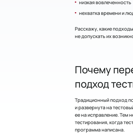
низкая вовлеченность
нехватка времени и лю
Расскажу, какие подходы
не допускать их возникн
Почему пере
подход тес
Традиционный подход под
и развернута на тестовы
ее на исправление. Тем 
тестирования, когда тес
программа написана.