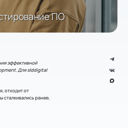
естирование ПО
ния эффективной
pment. Для slddigital
я, отходит от
ы сталкивались ранее,