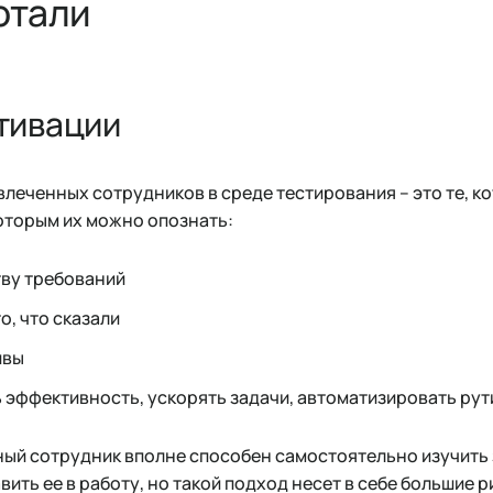
отали
тивации
леченных сотрудников в среде тестирования – это те, к
оторым их можно опознать:
тву требований
о, что сказали
ивы
 эффективность, ускорять задачи, автоматизировать ру
ый сотрудник вполне способен самостоятельно изучить 
ить ее в работу, но такой подход несет в себе большие р