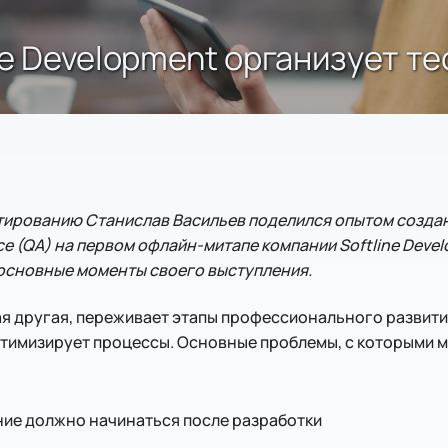
ine Development организует т
тированию Станислав Васильев поделился опытом созда
e (QA) на первом офлайн-митапе компании Softline Develo
основные моменты своего выступления.
ая другая, переживает этапы профессионального развити
тимизирует процессы. Основные проблемы, с которыми м
ние должно начинаться после разработки