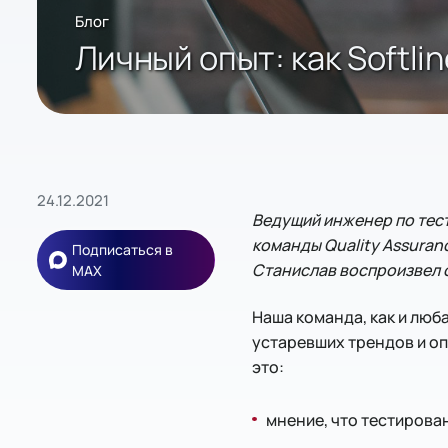
Блог
Личный опыт: как Softl
24.12.2021
Ведущий инженер по тес
команды Quality Assuranc
Подписаться в
Станислав воспроизвел 
MAX
Наша команда, как и люб
устаревших трендов и оп
это:
мнение, что тестирова