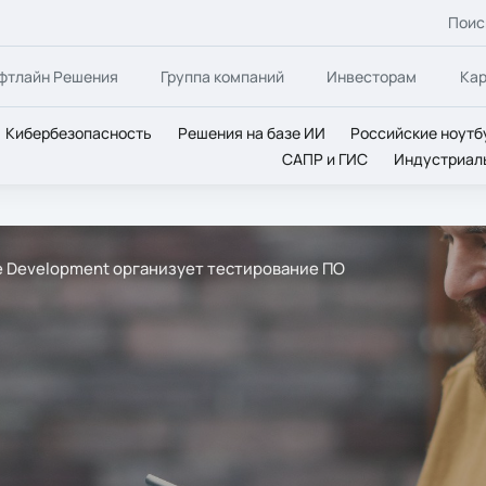
Поис
фтлайн Решения
Группа компаний
Инвесторам
Ка
Кибербезопасность
Решения на базе ИИ
Российские ноутб
САПР и ГИС
Индустриал
ne Development организует тестирование ПО