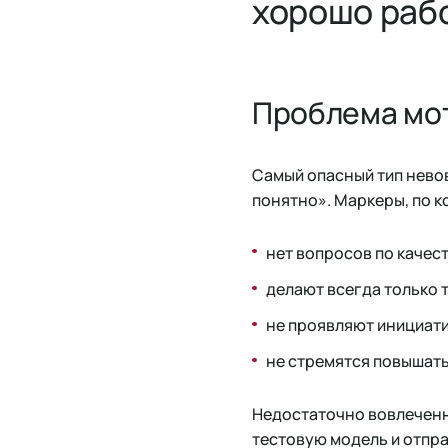
хорошо раб
Проблема мо
Самый опасный тип невов
понятно». Маркеры, по к
нет вопросов по качес
делают всегда только т
не проявляют инициат
не стремятся повышать
Недостаточно вовлеченн
тестовую модель и отправ