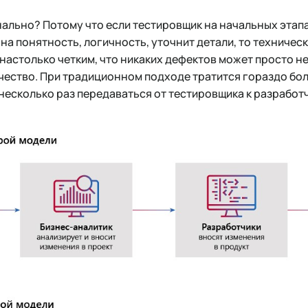
ально? Потому что если тестировщик на начальных этапа
 на понятность, логичность, уточнит детали, то техничес
настолько четким, что никаких дефектов может просто не
чество. При традиционном подходе тратится гораздо бо
несколько раз передаваться от тестировщика к разработ