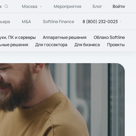
к
Москва
Мероприятия
Блог
Войти
рьера
M&A
Softline Finance
8 (800) 232-0023
уки, ПК и серверы
Аппаратные решения
Облако Softline
ьные решения
Для госсектора
Для бизнеса
Проекты