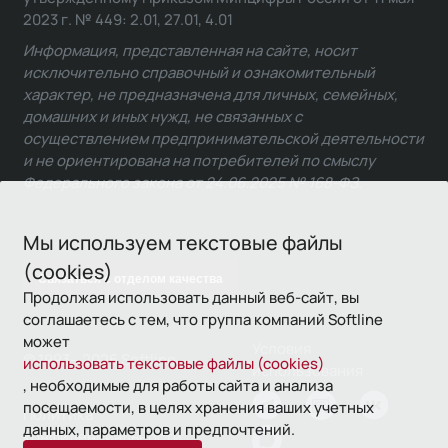
2023 г. № 449: 2.01, 27.01, 4.01
Информация, представленная на сайте, носит
исключительно справочный и ознакомительный
характер, не предназначена для личных, семейных,
домашних и иных нужд, не связанных с
осуществлением предпринимательской деятельности
и не ориентирована на потребителей по смыслу
Федерального закона от 24.06.2025 № 168-ФЗ.
Мы используем текстовые файлы
(cookies)
Связаться с отделом качества
Продолжая использовать данный веб-сайт, вы
соглашаетесь с тем, что группа компаний Softline
может
Условия
© 1993—2026 Softline
использовать текстовые файлы (cookies)
использования
, необходимые для работы сайта и анализа
посещаемости, в целях хранения ваших учетных
Политика
данных, параметров и предпочтений.
конфиденциальности