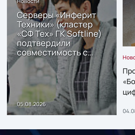
Новости
Серверы «Инферит
Техники» (кластер
«СФ Тех» ГК Softline)
подтвердили
совместимость с
Нов
решением Sharx
Storage 2.x для
Про
хранения данных
«Бо
ци
пр
05.08.2026
04.0
без
ном
«1С