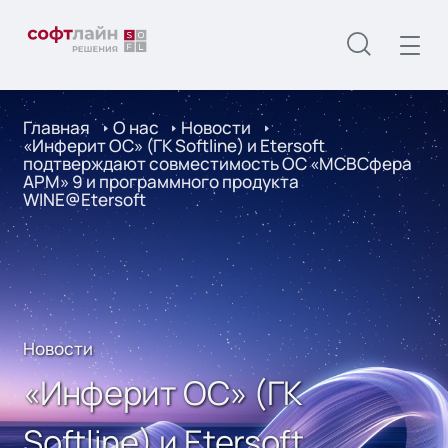
Главная
О нас
Новости
«Инферит ОС» (ГК Softline) и Etersoft
подтверждают совместимость ОС «МСВСфера
АРМ» 9 и программного продукта
WINE@Etersoft
Новости
«Инферит ОС» (ГК
Softline) и Etersoft