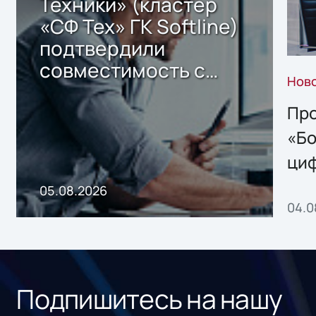
Техники» (кластер
«СФ Тех» ГК Softline)
подтвердили
совместимость с
Нов
решением Sharx
Storage 2.x для
Про
хранения данных
«Бо
ци
пр
05.08.2026
04.0
без
ном
«1С
Подпишитесь на нашу