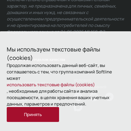
характер, не предназначена для личных, семейных,
домашних и иных нужд, не связанных с
осуществлением предпринимательской деятельности
и не ориентирована на потребителей по смыслу
Федерального закона от 24.06.2025 № 168-ФЗ.
Мы используем текстовые файлы
(cookies)
Связаться с отделом качества
Продолжая использовать данный веб-сайт, вы
соглашаетесь с тем, что группа компаний Softline
может
Условия
© 1993—2026 Softline
использовать текстовые файлы (cookies)
использования
, необходимые для работы сайта и анализа
посещаемости, в целях хранения ваших учетных
Политика
данных, параметров и предпочтений.
конфиденциальности
Принять
16+