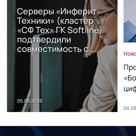
Серверы «Инферит
Техники» (кластер
«СФ Тех» ГК Softline)
подтвердили
совместимость с
Нов
решением Sharx
Storage 2.x для
Про
хранения данных
«Бо
ци
пр
05.08.2026
04.0
без
ном
«1С