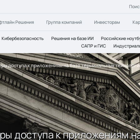
Поис
фтлайн Решения
Группа компаний
Инвесторам
Ка
Кибербезопасность
Решения на базе ИИ
Российские ноутб
САПР и ГИС
Индустриал
ры доступа к приложениям на базе терминальных технологий
ры доступа к приложениям н