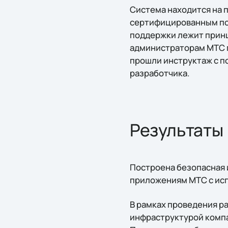
Система находится на 
сертифицированным по 
поддержки лежит принц
администраторам МТС п
прошли инструктаж с п
разработчика.
Результаты
Построена безопасная и
приложениям МТС с ис
В рамках проведения ра
инфраструктурой компа