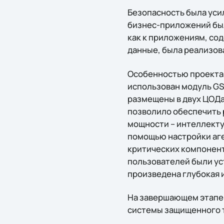
Безопасность была уси
бизнес-приложений был
как к приложениям, с
данные, была реализов
Особенностью проекта 
использован модуль GSL
размещены в двух ЦОДа
позволило обеспечить
мощности – интеллекту
помощью настройки аг
критических компонент
пользователей были ус
произведена глубокая и
На завершающем этапе 
системы защищенного 