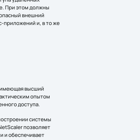
е. При этом должны
зопасный внешний
с-приложений и, в то же
, имеющая высший
практическим опытом
нного доступа.
 построении системы
NetScaler позволяет
и и обеспечивает