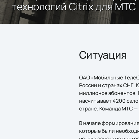
технологий Citrix для МТС
Ситуация
ОАО «Мобильные ТелеС
России и странах СНГ.
миллионов абонентов. 
насчитывает 4200 сало
стране. Команда МТС — 
В начале формирования
которые были необходи
встала задача по пост