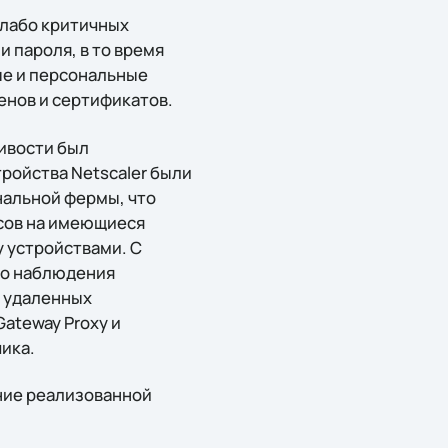
слабо критичных
 пароля, в то время
е и персональные
енов и сертификатов.
ивости был
ройства Netscaler были
нальной фермы, что
сов на имеющиеся
 устройствами. С
го наблюдения
а удаленных
ateway Proxy и
чика.
ние реализованной