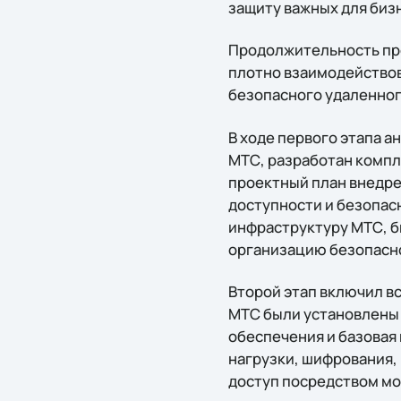
защиту важных для биз
Продолжительность прое
плотно взаимодействов
безопасного удаленног
В ходе первого этапа 
МТС, разработан компл
проектный план внедре
доступности и безопас
инфраструктуру МТС, б
организацию безопасно
Второй этап включил в
МТС были установлены д
обеспечения и базовая
нагрузки, шифрования,
доступ посредством мод