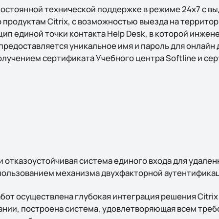
постоянной технической поддержке в режиме 24х7 с 
продуктам Citrix, с возможностью выезда на территор
ип единой точки контакта Help Desk, в которой инжен
редоставляется уникальное имя и пароль для онлайн д
олучением сертификата Учебного центра Softline и се
 отказоустойчивая система единого входа для удаленн
пользованием механизма двухфакторной аутентифика
бот осуществлена глубокая интеграция решения Citrix N
нии, построена система, удовлетворяющая всем треб