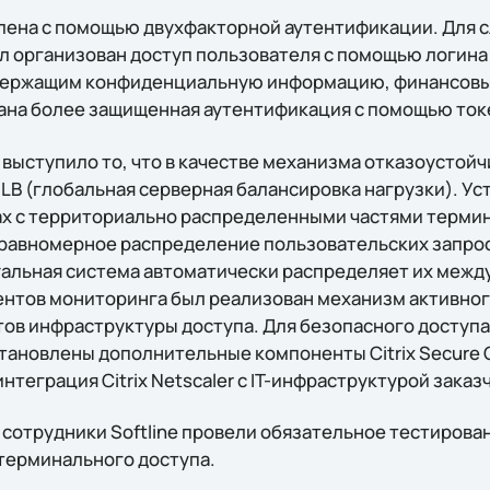
лена с помощью двухфакторной аутентификации. Для 
 организован доступ пользователя с помощью логина и
одержащим конфиденциальную информацию, финансовы
ана более защищенная аутентификация с помощью ток
выступило то, что в качестве механизма отказоустойч
B (глобальная серверная балансировка нагрузки). Уст
х с территориально распределенными частями терми
 равномерное распределение пользовательских запро
альная система автоматически распределяет их между
ентов мониторинга был реализован механизм активно
ов инфраструктуры доступа. Для безопасного доступ
тановлены дополнительные компоненты Citrix Secure G
нтеграция Citrix Netscaler с IT-инфраструктурой заказ
сотрудники Softline провели обязательное тестирова
терминального доступа.