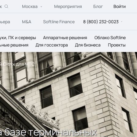
к
Москва
Мероприятия
Блог
Войти
рьера
M&A
Softline Finance
8 (800) 232-0023
уки, ПК и серверы
Аппаратные решения
Облако Softline
ьные решения
Для госсектора
Для бизнеса
Проекты
 Citrix для МТС
а базе терминальных