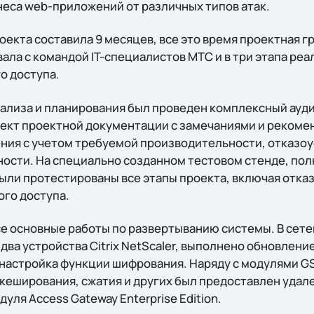
неса web-приложений от различных типов атак.
кта составила 9 месяцев, все это время проектная гр
ала с командой IT-специалистов МТС и в три этапа ре
о доступа.
анализа и планирования был проведен комплексный ауд
ект проектной документации с замечаниями и рекоме
ния с учетом требуемой производительности, отказоу
ности. На специально созданном тестовом стенде, п
ыли протестированы все этапы проекта, включая отка
го доступа.
се основные работы по развертыванию системы. В сет
ва устройства Citrix NetScaler, выполнено обновлени
 настройка функции шифрования. Наряду с модулями G
 кеширования, сжатия и других был предоставлен уда
уля Access Gateway Enterprise Edition.