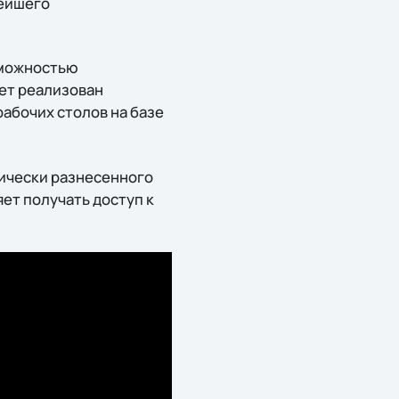
нейшего
зможностью
дет реализован
абочих столов на базе
ически разнесенного
ет получать доступ к