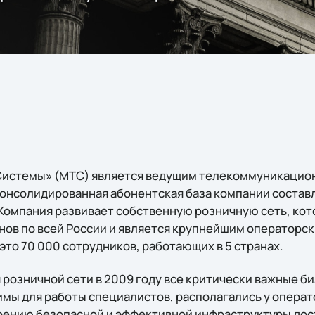
истемы» (МТС) является ведущим телекоммуникацио
 Консолидированная абонентская база компании состав
Компания развивает собственную розничную сеть, кот
нов по всей России и является крупнейшим операторс
это 70 000 сотрудников, работающих в 5 странах.
 розничной сети в 2009 году все критически важные б
мы для работы специалистов, располагались у операт
роению безопасной и эффективной инфраструктуры до