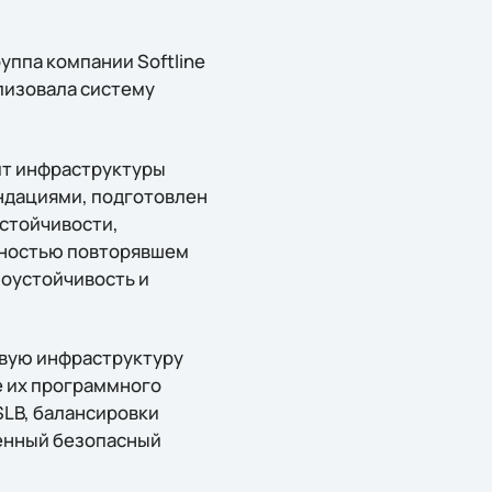
уппа компании Softline
ализовала систему
ит инфраструктуры
ндациями, подготовлен
стойчивости,
олностью повторявшем
зоустойчивость и
евую инфраструктуру
е их программного
SLB, балансировки
ленный безопасный