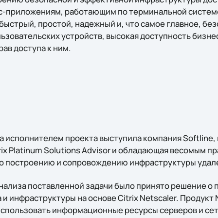
с-приложениям, работающим по терминальной систем
быстрый, простой, надежный и, что самое главное, бе
льзовательских устройств, высокая доступность бизне
ав доступа к ним.
а исполнителем проекта выступила компания Softline
rix Platinum Solutions Advisor и обладающая весомым 
о построению и сопровождению инфраструктуры удале
нализа поставленной задачи было принято решение о
и инфраструктуры на основе Citrix Netscaler. Продукт 
спользовать информационные ресурсы серверов и сет