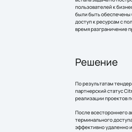
пользователей к бизне
были быть обеспечены 
доступ к ресурсам с по
время разграничение пр
Решение
По результатам тендер
партнерский статус Cit
реализации проектов п
После всестороннего а
терминального доступа 
эффективно удаленно и