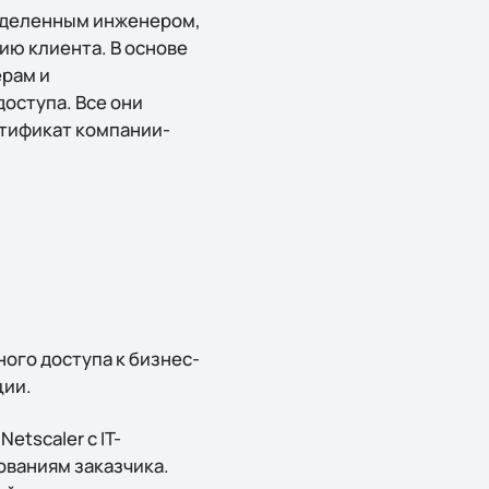
выделенным инженером,
ию клиента. В основе
ерам и
оступа. Все они
ртификат компании-
ого доступа к бизнес-
ции.
etscaler с IT-
ованиям заказчика.