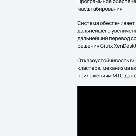
Программное обеспече
масштабирования.
Система обеспечивает
дальнейшего увеличени
дальнейший перевод со
решения Citrix XenDesk
Отказоустойчивость в
кластера, механизма ак
приложениям МТС даже 