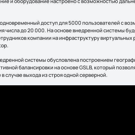
ние и оборудование настроено с возможностью даль
 одновременный доступ для 5000 пользователей с во
я числа до 20 000. На основе внедренной системы бу
трудников компании на инфраструктуру виртуальных р
top.
недренной системы обусловлена построением географ
тивной балансировки на основе GSLB, который позволя
в случае выхода из строя одной серверной.