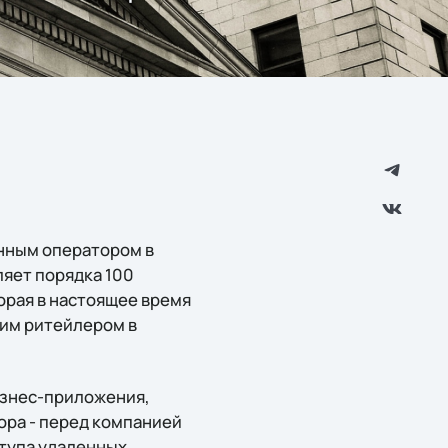
нным оператором в
ляет порядка 100
орая в настоящее время
ким ритейлером в
изнес-приложения,
ора - перед компанией
ступа удаленных