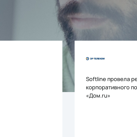
Softline провела 
корпоративного п
«Дом.ru»