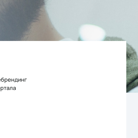
ребрендинг
ортала