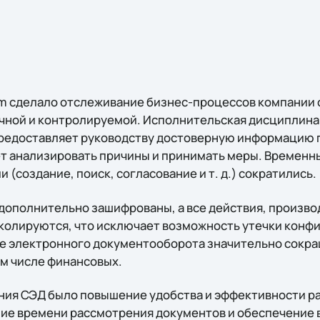
m сделало отслеживание бизнес-процессов компании 
чной и контролируемой. Исполнительская дисциплина
предоставляет руководству достоверную информацию
ет анализировать причины и принимать меры. Временн
 (создание, поиск, согласование и т. д.) сократились.
дополнительно зашифрованы, а все действия, произв
колируются, что исключает возможность утечки конф
 электронного документооборота значительно сокра
ом числе финансовых.
ния СЭД было повышение удобства и эффективности р
ие времени рассмотрения документов и обеспечение 