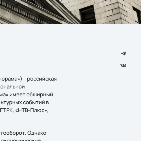
орама») – российская
иональной
ама» имеет обширный
льтурных событий в
ВГТРК, «НТВ-Плюс»,
тооборот. Однако
я экономической