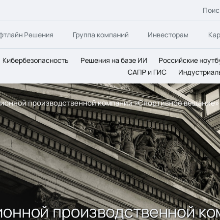
Поис
фтлайн Решения
Группа компаний
Инвесторам
Ка
Кибербезопасность
Решения на базе ИИ
Российские ноутб
САПР и ГИС
Индустриал
зионной производственной компании «Спортивное вещание»
ионной производственной к