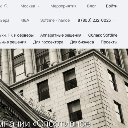
к
Москва
Мероприятия
Блог
Войти
рьера
M&A
Softline Finance
8 (800) 232-0023
уки, ПК и серверы
Аппаратные решения
Облако Softline
ьные решения
Для госсектора
Для бизнеса
Проекты
омпании «Спортивное