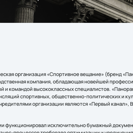
ская организация «Спортивное вещание» (бренд «Пан
одственная компания, обладающая новейшей професс
ой и командой высококлассных специалистов. «Панор
нсляций спортивных, общественно-политических и ку
Учредителями организации являются «Первый канал», 
нии функционировал исключительно бумажный докумен
знес-процессов требовало оптимизации и увеличени