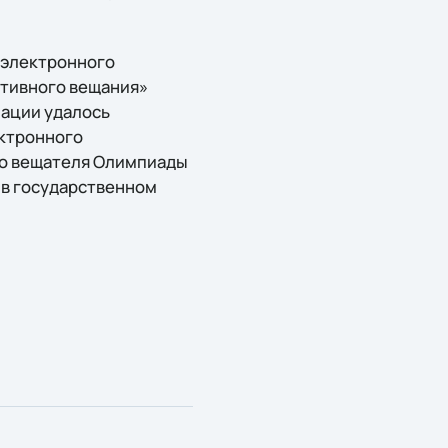
 электронного
ртивного вещания»
зации удалось
ектронного
го вещателя Олимпиады
 в государственном