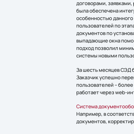
договорами, заявками, 
была обеспечена интег
особенностью данного 
пользователей по этап
документов по установ
выпадающие окна помог
подход позволил миним
системы новыми польз
За шесть месяцев СЭД 
Заказчик успешно пер
пользователей – более
работает через web-ин
Система документообо
Например, в соответст
документов, корректир