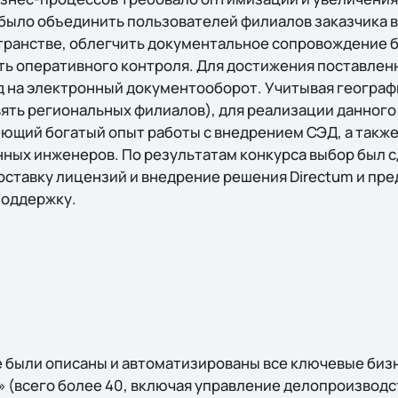
было объединить пользователей филиалов заказчика 
ранстве, облегчить документальное сопровождение б
ь оперативного контроля. Для достижения поставлен
д на электронный документооборот. Учитывая геогра
ять региональных филиалов), для реализации данного
ющий богатый опыт работы с внедрением СЭД, а также
ых инженеров. По результатам конкурса выбор был сде
оставку лицензий и внедрение решения Directum и пре
поддержку.
e были описаны и автоматизированы все ключевые би
 (всего более 40, включая управление делопроизвод