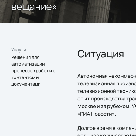
вещание»
Услуги
Ситуация
Решения для
автоматизации
процессов работы с
Автономная некоммерче
контентом и
телевизионная произв
документами
телевизионной техник
опыт производства тра
Москве и за рубежом. 
«РИА Новости».
Долгое время в компа
большое количество би