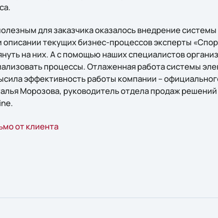
са.
полезным для заказчика оказалось внедрение системы
 описании текущих бизнес-процессов эксперты «Спо
януть на них. А с помощью наших специалистов органи
ализовать процессы. Отлаженная работа системы эл
ысила эффективность работы компании – официально
аталья Морозова, руководитель отдела продаж решений
ine.
ьмо от клиента