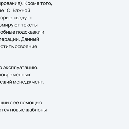
рования). Кроме того,
е 1С. Важной
торые «ведут»
ормируют тексты
добные подсказки и
перации. Данный
остить освоение
ю эксплуатацию.
дновременных
высший менеджмент,
ющий с ее помощью.
ются новые шаблоны