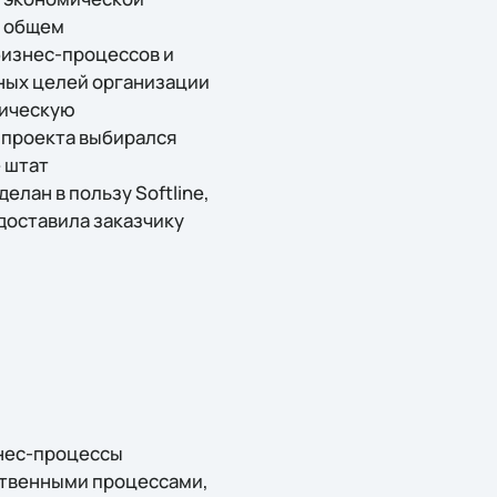
в общем
изнес-процессов и
ных целей организации
фическую
 проекта выбирался
 штат
лан в пользу Softline,
доставила заказчику
знес-процессы
ственными процессами,