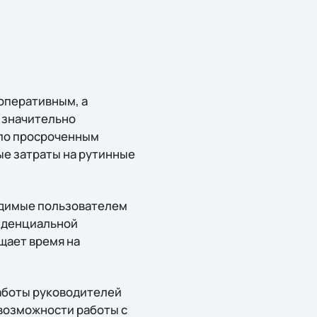
оперативным, а
 значительно
 по просроченным
ые затраты на рутинные
одимые пользователем
иденциальной
щает время на
аботы руководителей
возможности работы с