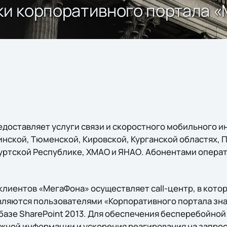
и корпоративного портала «
доставляет услуги связи и скоростного мобильного ин
инской, Тюменской, Кировской, Курганской областях, 
уртской Республике, ХМАО и ЯНАО. Абонентами операт
лиентов «МегаФона» осуществляет call-центр, в кото
являются пользователями «Корпоративного портала зн
азе SharePoint 2013. Для обеспечения бесперебойной 
жной информации и ускорения реагирования на запрос