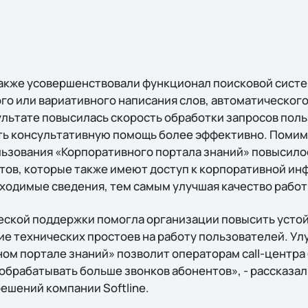
также усовершенствовали функционал поисковой систе
о или вариативного написания слов, автоматическог
ультате повысилась скорость обработки запросов поль
ь консультативную помощь более эффективно. Помимо
льзования «Корпоративного портала знаний» повысило
тов, которые также имеют доступ к корпоративной ин
ходимые сведения, тем самым улучшая качество работ
еской поддержки помогла организации повысить устой
е технических простоев на работу пользователей. Ул
ном портале знаний» позволит операторам call-центра
брабатывать больше звонков абонентов», - рассказал
ешений компании Softline.