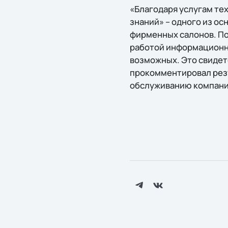
«Благодаря услугам те
знаний» – одного из ос
фирменных салонов. По
работой информационны
возможных. Это свидете
прокомментировал резу
обслуживанию компани