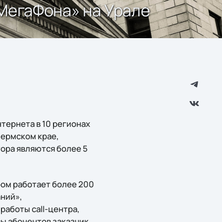
МегаФона» на Урале
тернета в 10 регионах
Пермском крае,
ора являются более 5
ром работает более 200
аний»,
работы call-центра,
ы абонентов заказчик