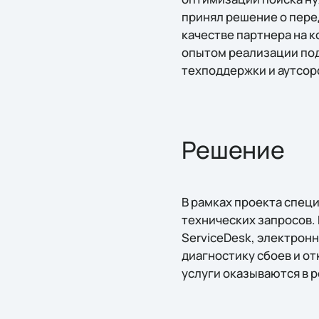
принял решение о перед
качестве партнера на к
опытом реализации по
техподдержки и аутсор
Решение
В рамках проекта спец
технических запросов.
ServiceDesk, электронн
диагностику сбоев и от
услуги оказываются в 