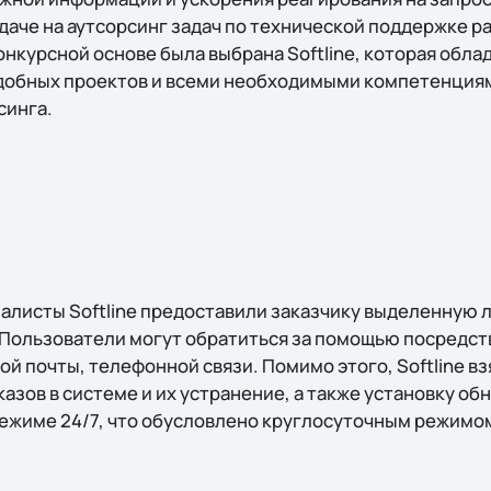
аче на аутсорсинг задач по технической поддержке ра
онкурсной основе была выбрана Softline, которая обл
добных проектов и всеми необходимыми компетенциям
синга.
иалисты Softline предоставили заказчику выделенную
 Пользователи могут обратиться за помощью посредс
ой почты, телефонной связи. Помимо этого, Softline вз
казов в системе и их устранение, а также установку об
режиме 24/7, что обусловлено круглосуточным режимом