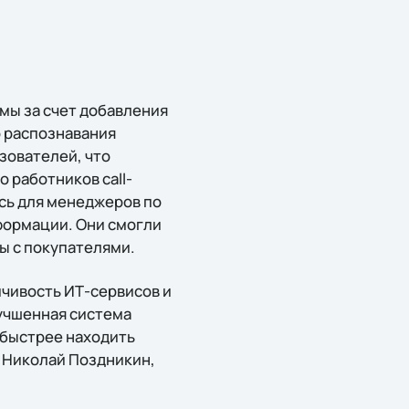
мы за счет добавления
о распознавания
зователей, что
 работников call-
сь для менеджеров по
формации. Они смогли
ы с покупателями.
чивость ИТ-сервисов и
учшенная система
 быстрее находить
 Николай Поздникин,