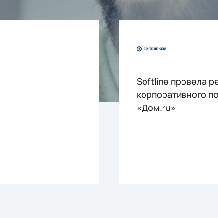
Softline провела 
корпоративного п
«Дом.ru»