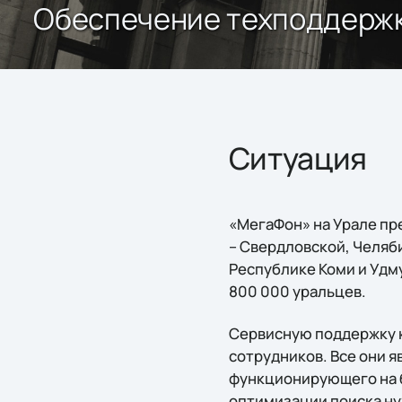
Обеспечение техподдержк
Ситуация
«МегаФон» на Урале пре
– Свердловской, Челяб
Республике Коми и Удм
800 000 уральцев.
Сервисную поддержку к
сотрудников. Все они 
функционирующего на б
оптимизации поиска ну