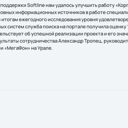
хподдержки Softline нам удалось улучшить работу «Ко
новных информационных источников в работе специалис
 итогам ежегодного исследования уровня удовлетвор
х систем служба поиска на портале получила оценку 1
льствует об успешной реализации проекта и его значи
льтаты сотрудничества Александр Тропец, руководит
и «МегаФон» на Урале.