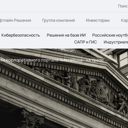
Поис
фтлайн Решения
Группа компаний
Инвесторам
Ка
Кибербезопасность
Решения на базе ИИ
Российские ноутб
САПР и ГИС
Индустриал
и корпоративного портала «МегаФона» на Урале