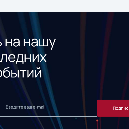
 на нашу
следних
обытий
Подпис