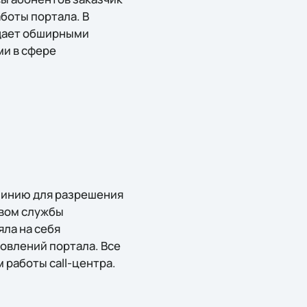
боты портала. В
адает обширными
и в сфере
 линию для разрешения
твом службы
яла на себя
новлений портала. Все
 работы call-центра.