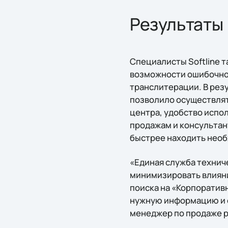
Результаты
Специалисты Softline 
возможности ошибочног
транслитерации. В рез
позволило осуществлят
центра, удобство испо
продажам и консультан
быстрее находить необ
«Единая служба технич
минимизировать влияни
поиска на «Корпоратив
нужную информацию и о
менеджер по продаже р