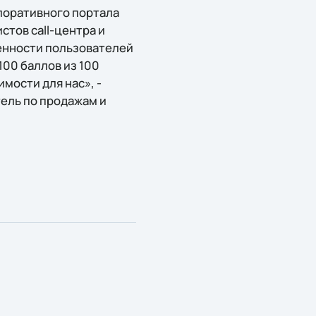
рпоративного портала
тов call-центра и
енности пользователей
00 баллов из 100
мости для нас», -
ель по продажам и