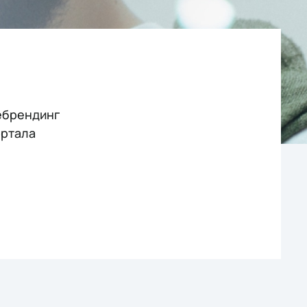
ребрендинг
ортала