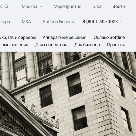
к
Москва
Мероприятия
Блог
Войти
рьера
M&A
Softline Finance
8 (800) 232-0023
уки, ПК и серверы
Аппаратные решения
Облако Softline
ьные решения
Для госсектора
Для бизнеса
Проекты