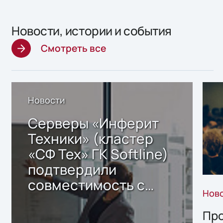
Новости, истории и события
Смотреть все
Новости
Серверы «Инферит
Техники» (кластер
«СФ Тех» ГК Softline)
подтвердили
совместимость с
Нов
решением Sharx
Storage 2.x для
Про