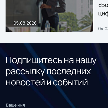
хранения данных
«Бо
ци
пр
05.08.2026
04.0
без
ном
«1С
Подпишитесь на нашу
рассылку последних
новостей и событий