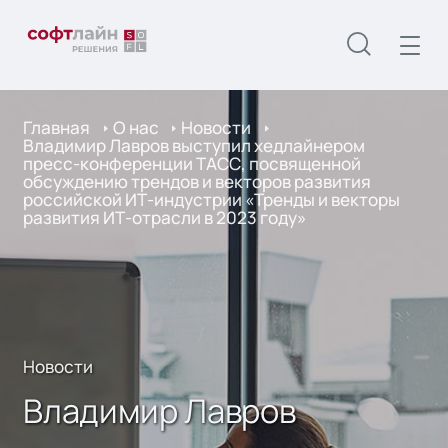
Главная
О нас
Новости
Владимир Лавров выступил хедлайнером
пресс-конференции ТАСС, посвященной
обсуждению трендов и векторов развития
российской ИТ-индустрии «Тренды и векторы
развития ИТ-отрасли в 2023 году»
Новости
Владимир Лавров