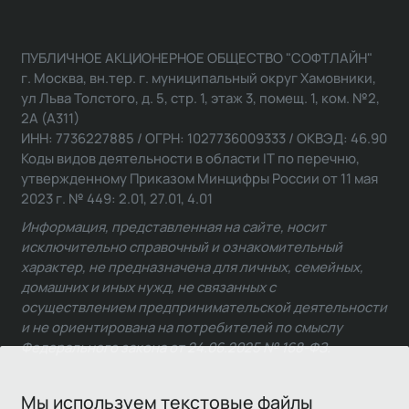
ПУБЛИЧНОЕ АКЦИОНЕРНОЕ ОБЩЕСТВО "СОФТЛАЙН"
г. Москва, вн.тер. г. муниципальный округ Хамовники,
ул Льва Толстого, д. 5, стр. 1, этаж 3, помещ. 1, ком. №2,
2А (А311)
ИНН: 7736227885 / ОГРН: 1027736009333 / ОКВЭД: 46.90
Коды видов деятельности в области IT по перечню,
утвержденному Приказом Минцифры России от 11 мая
2023 г. № 449: 2.01, 27.01, 4.01
Информация, представленная на сайте, носит
исключительно справочный и ознакомительный
характер, не предназначена для личных, семейных,
домашних и иных нужд, не связанных с
осуществлением предпринимательской деятельности
и не ориентирована на потребителей по смыслу
Федерального закона от 24.06.2025 № 168-ФЗ.
Мы используем текстовые файлы