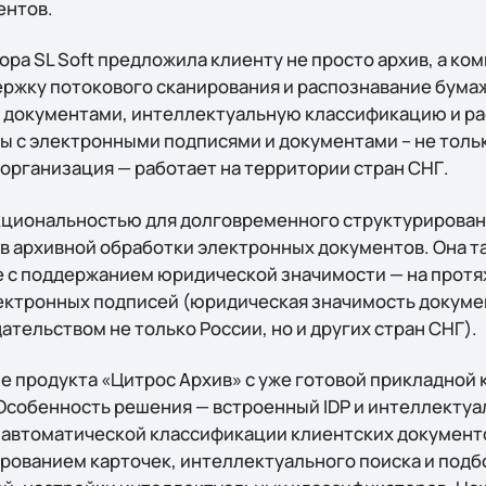
ентов.
ра SL Soft предложила клиенту не просто архив, а ко
ржку потокового сканирования и распознавание бума
 документами, интеллектуальную классификацию и ра
ы с электронными подписями и документами – не толь
 организация — работает на территории стран СНГ.
кциональностью для долговременного структурирован
в архивной обработки электронных документов. Она т
 с поддержанием юридической значимости — на протяж
ктронных подписей (юридическая значимость докуме
ательством не только России, но и других стран СНГ).
зе продукта «Цитрос Архив» с уже готовой прикладной
Особенность решения — встроенный IDP и интеллектуа
 автоматической классификации клиентских докумен
ованием карточек, интеллектуального поиска и подб