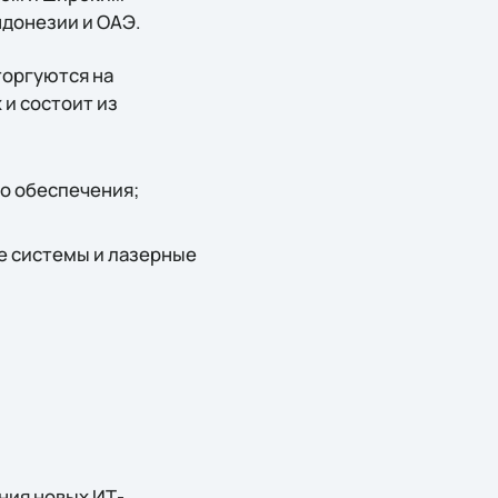
ндонезии и ОАЭ.
торгуются на
 и состоит из
о обеспечения;
е системы и лазерные
ния новых ИТ-