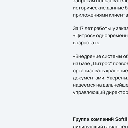
запросам пользователе
исторические данные б
приложениями клиента 
За 17 лет работы у зак
«Цитрос» одновременно
возрастать.
«Внедрение системы о
на базе „Цитрос“ позв
организовать хранение
документами. Уверены,
надеемся на дальнейше
управляющий директор «
Группа компаний Softl
лидирующий в ряде сег