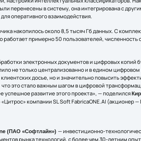
й, настройки интеллектуальных классификаторов. На
ыли перенесены в систему, она интегрирована с друг
для оперативного взаимодействия.
азчика накопилось около 8,5 тысяч Гб данных. С комп
 работает примерно 50 пользователей, численность 
бработки электронных документов и цифровых копий 
олило не только централизованно и в едином цифровом
 клиентских досье, но и значительно повысить эффект
 что это стало важным шагом в цифровой трансформац
е успешное развитие этого проекта», — поделился
Кир
Цитрос» компании SL Soft FabricaONE.AI (акционер — ГК
— инвестиционно-технологичес
ine (ПАО «Софтлайн»)
ментов рынка технологий, c более чем 30-летним опы