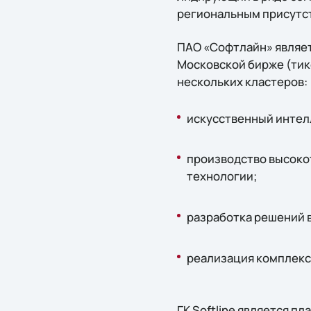
региональным присутст
ПАО «Софтлайн» являет
Московской бирже (тике
нескольких кластеров:
искусственный интелл
производство высоко
технологии;
разработка решений 
реализация комплекс
ГК Softline является 