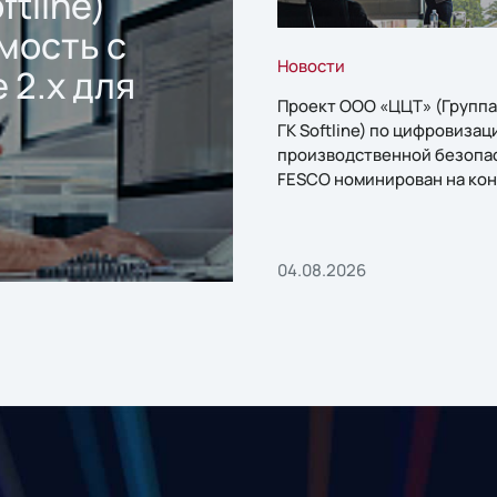
ftline)
мость с
Новости
 2.x для
Проект ООО «ЦЦТ» (Группа
ГК Softline) по цифровизац
производственной безопа
FESCO номинирован на кон
«1С:Проект года»
04.08.2026