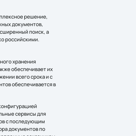
мплексное решение,
жных документов,
сширенный поиск, а
ко российскими.
ного хранения
акже обеспечивает их
ении всего срока и с
нтов обеспечивается в
 конфигурацией
льные сервисы для
тов с последующим
ора документов по