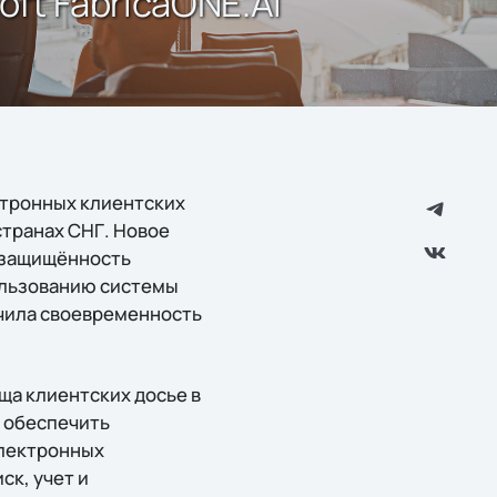
ft FabricaONE.AI
ектронных клиентских
транах СНГ. Новое
 защищённость
ользованию системы
чила своевременность
ща клиентских досье в
 обеспечить
электронных
ск, учет и