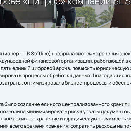
сье «Цитрос» компании SL So
кционер — ГК Softline) внедрила систему хранения эл
ждународной финансовой организации, работающей в с
здать единый цифровой архив, повысить юридическую
зировать процессы обработки данных. Благодаря исп
озатраты, оптимизировала бизнес-процессы и обеспе
та было создание единого централизованного хранили
 позволило минимизировать риски утраты документов;
тное архивное хранение и юридическую значимость 
ии всего времени хранения; сократить расходы на пои