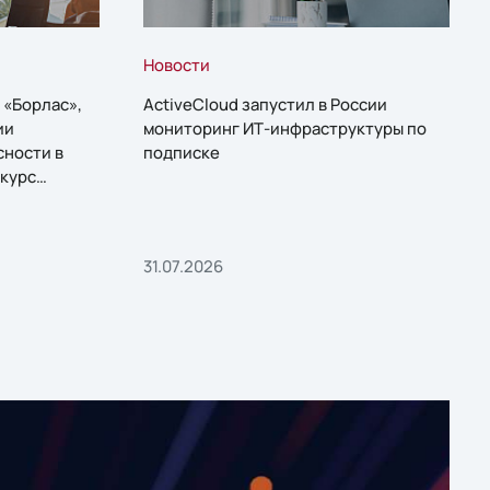
Новости
 «Борлас»,
ActiveCloud запустил в России
ии
мониторинг ИТ-инфраструктуры по
сности в
подписке
курс
31.07.2026