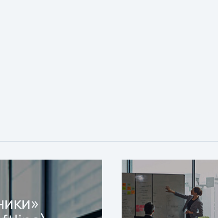
ники»