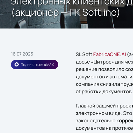
электронных клиентских до
(акционер — ГК Softline)
16.07.2025
SL Soft
FabricaONE.AI
(а
досье «Цитрос» для ме
Подписаться в MAX
решение позволило со
документов и автомати
компания снизила труд
обработки документов.
Главной задачей проек
электронном виде. Это
законодательно коррек
документов на протяжен