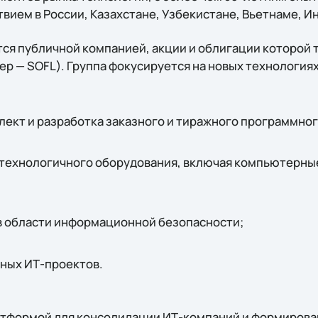
вием в России, Казахстане, Узбекистане, Вьетнаме, И
ся публичной компанией, акции и облигации которой 
р — SOFL). Группа фокусируется на новых технологиях
ект и разработка заказного и тиражного программног
технологичного оборудования, включая компьютерны
в области информационной безопасности;
ных ИТ-проектов.
платформой для консолидации ИТ-компаний и формирова