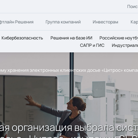
Поис
фтлайн Решения
Группа компаний
Инвесторам
Ка
Кибербезопасность
Решения на базе ИИ
Российские ноутб
САПР и ГИС
Индустриал
 хранения электронных клиентских досье «Цитрос» компании 
я организация выбрала сис