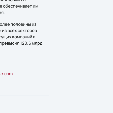
ne обеспечивает им
ия.
более половины из
 из всех секторов
стущих компаний в
 превысил 120,6 млрд
ne.com
.