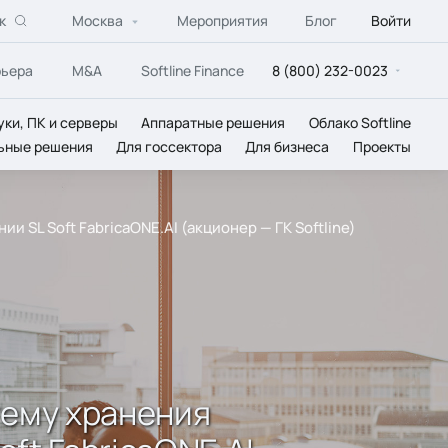
к
Москва
Мероприятия
Блог
Войти
рьера
M&A
Softline Finance
8 (800) 232-0023
уки, ПК и серверы
Аппаратные решения
Облако Softline
ьные решения
Для госсектора
Для бизнеса
Проекты
SL Soft FabricaONE.AI (акционер — ГК Softline)
тему хранения