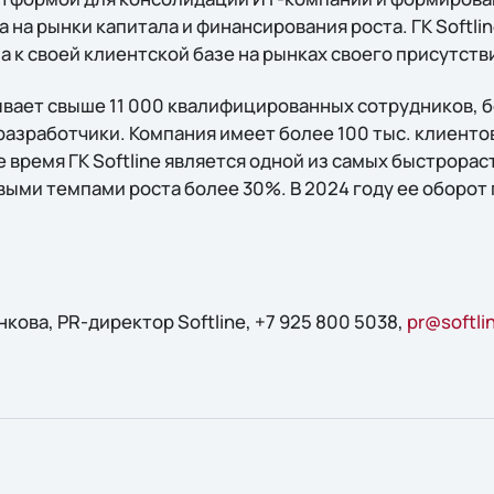
а на рынки капитала и финансирования роста. ГК Softli
 к своей клиентской базе на рынках своего присутств
вает свыше 11 000 квалифицированных сотрудников, 
азработчики. Компания имеет более 100 тыс. клиентов
 время ГК Softline является одной из самых быстрора
выми темпами роста более 30%. В 2024 году ее оборот
ова, PR-директор Softline, +7 925 800 5038,
pr@softli