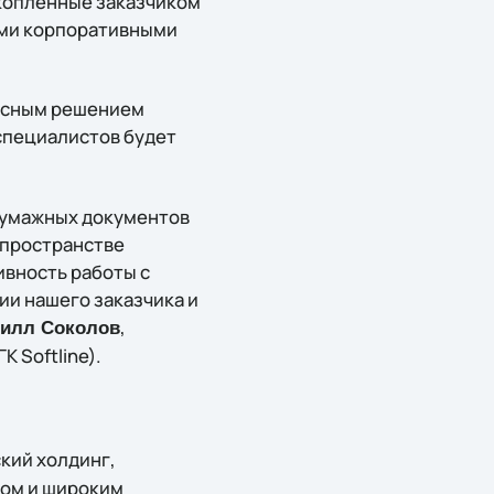
копленные заказчиком
ими корпоративными
лексным решением
специалистов будет
бумажных документов
 пространстве
ивность работы с
ии нашего заказчика и
,
илл Соколов
 Softline).
кий холдинг,
том и широким