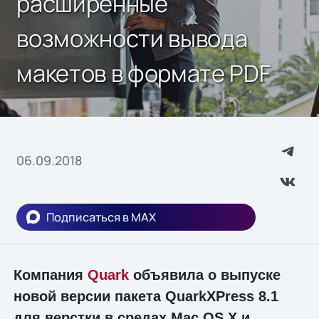
расширенные
возможности вывода
макетов в формате PDF
06.09.2018
Подписаться в MAX
Компания
Quark
объявила о выпуске
новой версии пакета QuarkXPress 8.1
для верстки в средах Mac OS X и