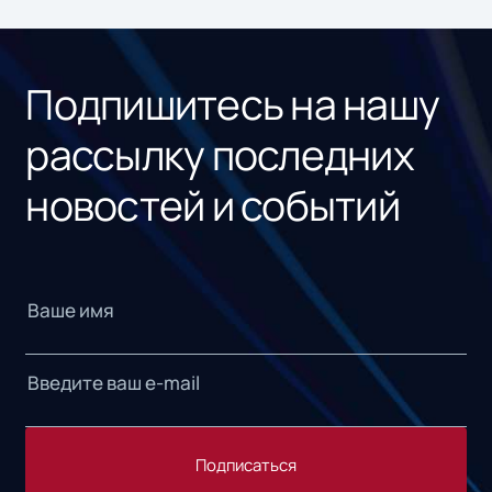
ном
«1С
Подпишитесь на нашу
рассылку последних
новостей и событий
Подписаться