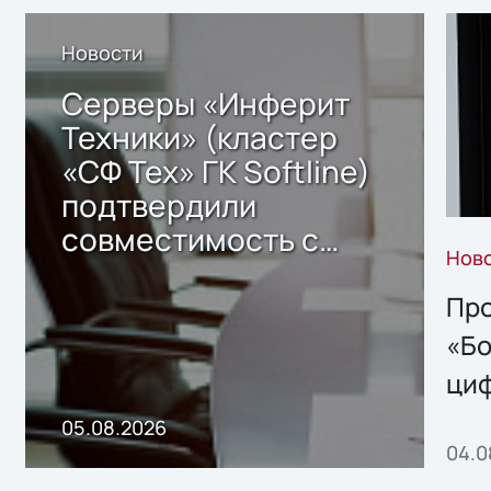
Новости
Серверы «Инферит
Техники» (кластер
«СФ Тех» ГК Softline)
подтвердили
совместимость с
Нов
решением Sharx
Storage 2.x для
Про
хранения данных
«Бо
ци
пр
05.08.2026
04.0
без