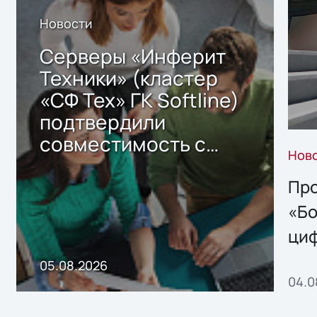
Новости
Серверы «Инферит
Техники» (кластер
«СФ Тех» ГК Softline)
подтвердили
совместимость с
Нов
решением Sharx
Storage 2.x для
Про
хранения данных
«Бо
ци
пр
05.08.2026
04.0
без
ном