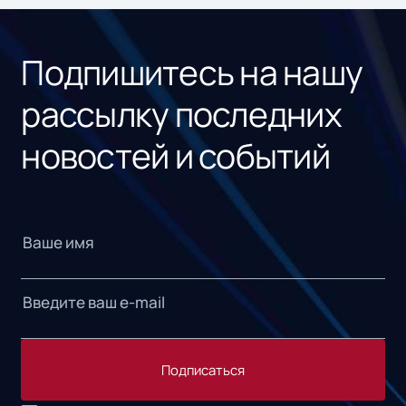
«1С
Подпишитесь на нашу
рассылку последних
новостей и событий
Подписаться