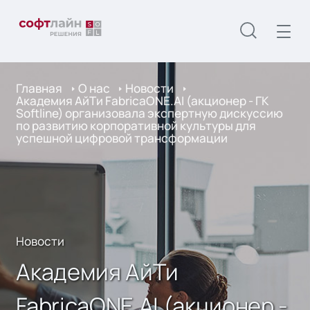
Главная
О нас
Новости
Академия АйТи FabricaONE.AI (акционер - ГК
Softline) организовала экспертную дискуссию
по развитию корпоративной культуры для
успешной цифровой трансформации
Новости
Академия АйТи
FabricaONE.AI (акционер -