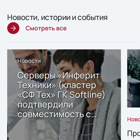
Новости, истории и события
Смотреть все
Новости
Серверы «Инферит
Техники» (кластер
«СФ Тех» ГК Softline)
подтвердили
совместимость с
Нов
решением Sharx
Storage 2.x для
Про