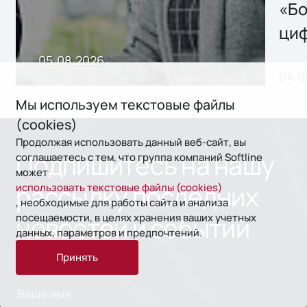
хранения данных
«Бо
ци
пр
05.08.2026
04.0
без
ном
Мы используем текстовые файлы
(cookies)
«1С
Продолжая использовать данный веб-сайт, вы
Подпишитесь на нашу
соглашаетесь с тем, что группа компаний Softline
может
рассылку последних
использовать текстовые файлы (cookies)
, необходимые для работы сайта и анализа
посещаемости, в целях хранения ваших учетных
новостей и событий
данных, параметров и предпочтений.
Принять