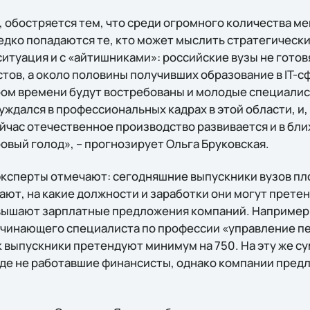
, обостряется тем, что среди огромного количества м
едко попадаются те, кто может мыслить стратегически
итуация и с «айтишниками»: российские вузы не готов
тов, а около половины получивших образование в IT-с
ром времени будут востребованы и молодые специали
нуждался в профессиональных кадрах в этой области, и,
ейчас отечественное производство развивается и в б
овый голод», – прогнозирует Ольга Бруковская.
ксперты отмечают: сегодняшние выпускники вузов пл
ают, на какие должности и заработки они могут претен
вышают зарплатные предложения компаний. Например,
чинающего специалиста по профессии «управление п
к выпускники претендуют минимум на 750. На эту же с
где не работавшие финансисты, однако компании пред