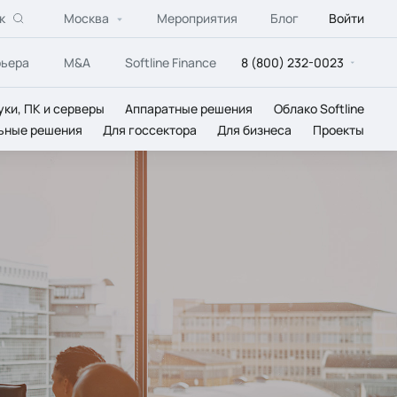
к
Москва
Мероприятия
Блог
Войти
рьера
M&A
Softline Finance
8 (800) 232-0023
уки, ПК и серверы
Аппаратные решения
Облако Softline
ьные решения
Для госсектора
Для бизнеса
Проекты