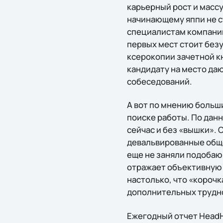
карьерный рост и массу
начинающему яппи не с
специалистам компании
первых мест стоит без
ксерокопии зачетной кн
кандидату на место да
собеседований.
А вот по мнению больш
поиске работы. По дан
сейчас и без «вышки». 
девальвированные обще
еще не заняли подобаю
отражает объективную 
настолько, что «корочк
дополнительных трудн
Ежегодный отчет HeadH