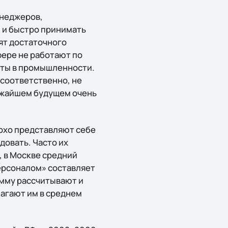
енеджеров,
 и быстро принимать
ят достаточного
фере не работают по
сты в промышленности.
 соответственно, не
лижайшем будущем очень
охо представляют себе
довать. Часто их
 в Москве средний
ерсоналом» составляет
умму рассчитывают и
лагают им в среднем