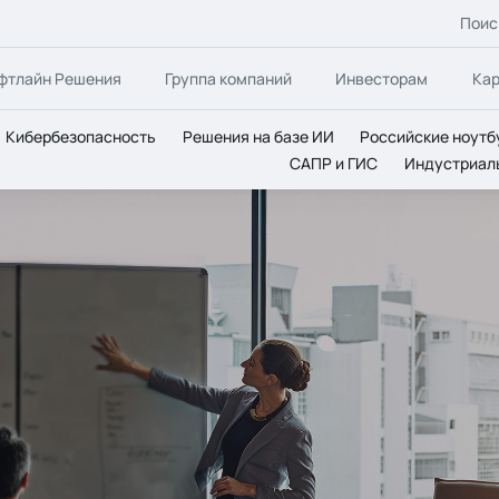
Поис
фтлайн Решения
Группа компаний
Инвесторам
Ка
Кибербезопасность
Решения на базе ИИ
Российские ноутб
САПР и ГИС
Индустриал