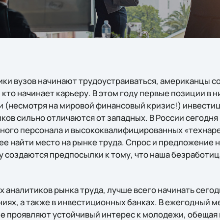
ики вузов начинают трудоустраиваться, американцы с
 кто начинает карьеру. В этом году первые позиции в 
и (несмотря на мировой финансовый кризис!) инвести
ков сильно отличаются от западных. В России сегодня
ного персонала и высококвалифицированных «технарей
ее найти место на рынке труда. Спрос и предложение 
му создаются предпосылки к тому, что наша безработи
 аналитиков рынка труда, лучше всего начинать сегод
аниях, а также в инвестиционных банках. В ежегодный
е проявляют устойчивый интерес к молодежи, обещая 