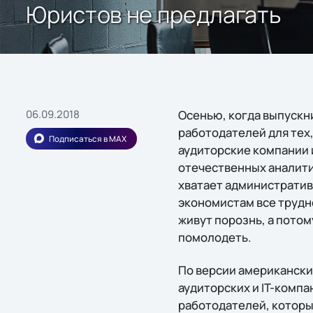
Юристов не предлагать
06.09.2018
Осенью, когда выпускн
работодателей для тех,
Подписаться в MAX
аудиторские компании 
отечественных аналити
хватает административ
экономистам все трудн
живут порознь, а пото
помолодеть.
По версии американских
аудиторских и IT-комп
работодателей, которы