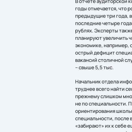
В отчете аудиторской к
годы отмечается, что р
предыдущие три года, в
последние четыре года
рублях. Эксперты также
планируют увеличить чи
экономике, например, 
острый дефицит специал
вакансий столичной слу
– свыше 5,5 тыс.
Начальник отдела инфо
труднее всего найти се
прежнему слишком мног
не по специальности. 
ориентирования школьн
специальности, после в
«забирают» их к себе е