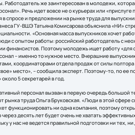
. Работодатель же заинтересован в молодежи, котора
онал». Речь идет вовсе не о курьерах или «прислуге 
 в спросе и предложении на рынке труда для выпускни
знеса ГУ-ВШЭ Татьяна Комисарова объяснила «НИ» с
ециальности. «Основная масса выпускников хочет рабо
люди с опытом работы: российский работодатель с не
ии финансистов. Поэтому молодежь ищет работу «для 
онал – именно то нужное место. Вчерашние выпускни
тами, координаторами отдела продаж от силы полтора 
вое» место», – сообщила эксперт. Поэтому-то, по ее п
около 5 секретарей в год.
ативный персонал вызван в первую очередь большой те
т рынка труда Ольга Бруковская. «Люди в этой сфере 
ожет функционировать ни одна компания, поэтому откр
о через десять лет будет очень не хватать эффективны
ку у нас не ведется правильной подготовки ни тех, ни 