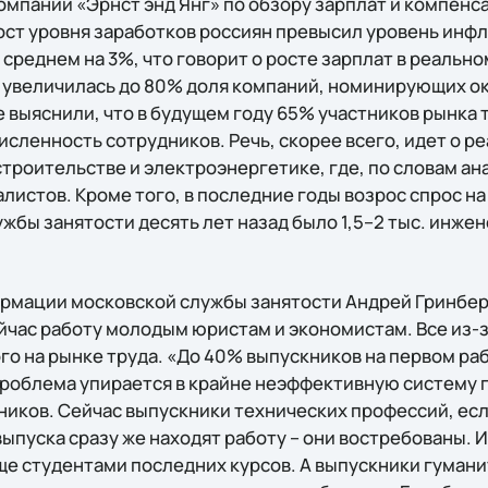
омпании «Эрнст энд Янг» по обзору зарплат и компенс
ост уровня заработков россиян превысил уровень инфля
 среднем на 3%, что говорит о росте зарплат в реальн
 увеличилась до 80% доля компаний, номинирующих о
 выяснили, что в будущем году 65% участников рынка т
сленность сотрудников. Речь, скорее всего, идет о р
строительстве и электроэнергетике, где, по словам а
истов. Кроме того, в последние годы возрос спрос на
жбы занятости десять лет назад было 1,5–2 тыс. инже
рмации московской службы занятости Андрей Гринберг
йчас работу молодым юристам и экономистам. Все из-за
о на рынке труда. «До 40% выпускников на первом ра
Проблема упирается в крайне неэффективную систему
иков. Сейчас выпускники технических профессий, есл
ыпуска сразу же находят работу – они востребованы. 
ще студентами последних курсов. А выпускники гумани