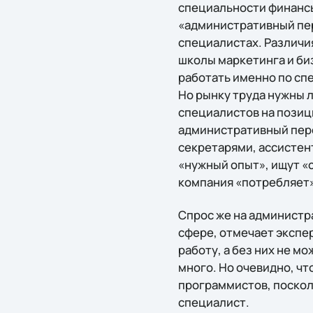
специальности финансы
«административный перс
специалистах. Различия
школы маркетинга и би
работать именно по сп
Но рынку труда нужны 
специалистов на позиц
административный перс
секретарями, ассистен
«нужный опыт», ищут «с
компания «потребляет» 
Спрос же на администр
сфере, отмечает экспер
работу, а без них не м
много. Но очевидно, чт
программистов, посколь
специалист.