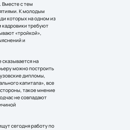
. Вместе с тем
ъятиями. К молодым
ди которых на одном из
м кадровики требуют
зывают «тройкой»,
ыяснений и
е сказывается на
рьеру можно построить
 вузовские дипломы,
льного капитала», все
 стороны, такое мнение
подчас не совпадают
ричиной
ищут сегодня работу по