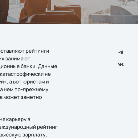
оставляют рейтинги
них занимают
ционные банки. Данные
 катастрофически не
», а вот юристам и
на нем по-прежнему
ца может заметно
ня карьеру в
 международный рейтинг
высокую зарплату,