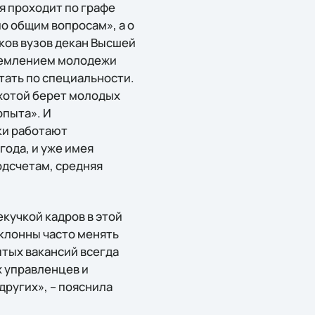
я проходит по графе
по общим вопросам», а о
ков вузов декан Высшей
тремлением молодежи
тать по специальности.
охотой берет молодых
опыта». И
ки работают
года, и уже имея
одсчетам, средняя
кучкой кадров в этой
склонны часто менять
ытых вакансий всегда
х управленцев и
других», – пояснила