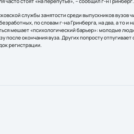
 часто стоят «на перепутье», – сообщил г-н Гринберг.
сковской службы занятости среди выпускников вузов ч
езработных, по словам г-на Гринберга, на два, а то и 
ься мешает «психологический барьер»: молодые люди 
зу после окончания вуза. Других попросту отпугивает
док регистрации.