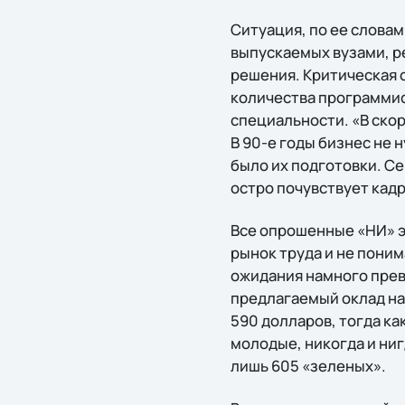
Ситуация, по ее словам
выпускаемых вузами, р
решения. Критическая с
количества программис
специальности. «В ско
В 90-е годы бизнес не 
было их подготовки. С
остро почувствует кадр
Все опрошенные «НИ» э
рынок труда и не поним
ожидания намного пре
предлагаемый оклад на
590 долларов, тогда ка
молодые, никогда и ни
лишь 605 «зеленых».