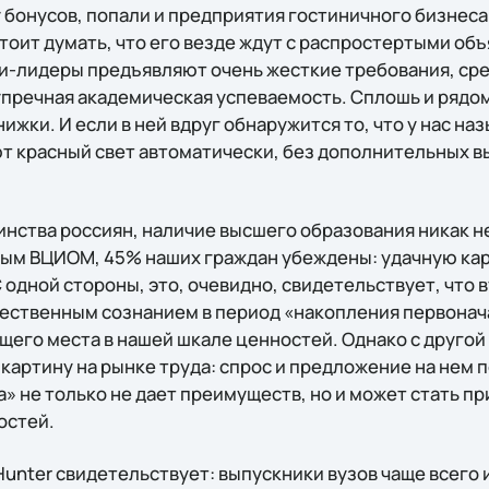
 бонусов, попали и предприятия гостиничного бизнеса
тоит думать, что его везде ждут с распростертыми об
-лидеры предъявляют очень жесткие требования, сре
упречная академическая успеваемость. Сплошь и рядо
ижки. И если в ней вдруг обнаружится то, что у нас на
ют красный свет автоматически, без дополнительных в
инства россиян, наличие высшего образования никак н
ным ВЦИОМ, 45% наших граждан убеждены: удачную ка
С одной стороны, это, очевидно, свидетельствует, что
ственным сознанием в период «накопления первонача
щего места в нашей шкале ценностей. Однако с другой
картину на рынке труда: спрос и предложение на нем 
а» не только не дает преимуществ, но и может стать п
остей.
unter свидетельствует: выпускники вузов чаще всего 