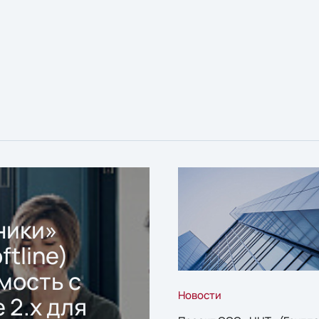
ники»
ftline)
мость с
Новости
 2.x для