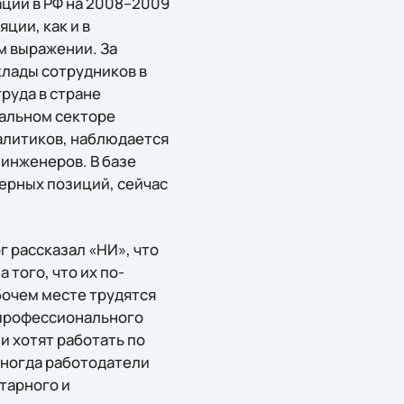
аций в РФ на 2008–2009
ции, как и в
ом выражении. За
клады сотрудников в
руда в стране
еальном секторе
налитиков, наблюдается
 инженеров. В базе
нерных позиций, сейчас
 рассказал «НИ», что
 того, что их по-
бочем месте трудятся
 профессионального
и хотят работать по
Иногда работодатели
тарного и