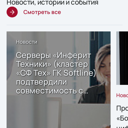
Новости, истории и события
Смотреть все
Новости
Серверы «Инферит
Техники» (кластер
«СФ Тех» ГК Softline)
подтвердили
совместимость с
Нов
решением Sharx
Storage 2.x для
Про
хранения данных
«Бо
ци