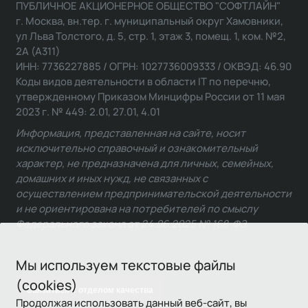
ПУБЛИЧНОЕ АКЦИОНЕРНОЕ ОБЩЕСТВО "СОФТЛАЙН"
г. Москва, вн.тер. г. муниципальный округ Хамовники,
ул Льва Толстого, д. 5, стр. 1, этаж 3, помещ. 1, ком. №2,
2А (А311)
ИНН: 7736227885 / ОГРН: 1027736009333 / ОКВЭД: 46.90
Коды видов деятельности в области IT по перечню,
утвержденному Приказом Минцифры России от 11 мая
2023 г. № 449: 2.01, 27.01, 4.01
Информация, представленная на сайте, носит
исключительно справочный и ознакомительный
характер, не предназначена для личных, семейных,
домашних и иных нужд, не связанных с
осуществлением предпринимательской деятельности
и не ориентирована на потребителей по смыслу
Федерального закона от 24.06.2025 № 168-ФЗ.
Мы используем текстовые файлы
(cookies)
Связаться с отделом качества
Продолжая использовать данный веб-сайт, вы