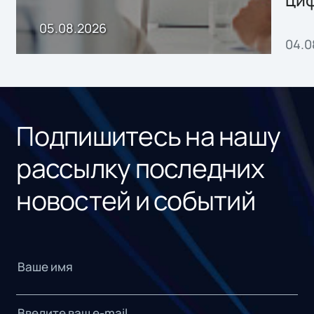
пр
05.08.2026
04.0
без
ном
«1С
Подпишитесь на нашу
рассылку последних
новостей и событий