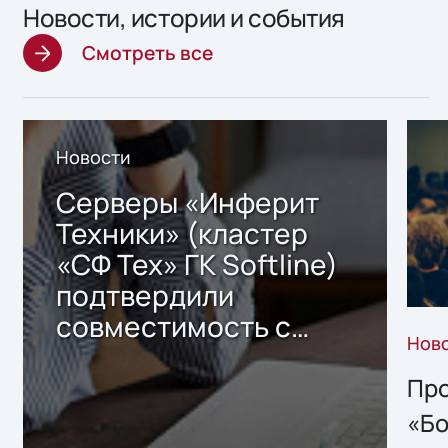
Новости, истории и события
Смотреть все
Новости
Серверы «Инферит
Техники» (кластер
«СФ Тех» ГК Softline)
подтвердили
совместимость с
Нов
решением Sharx
Storage 2.x для
Про
хранения данных
«Бо