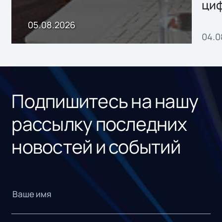
ци
пр
05.08.2026
04.0
без
ном
«1С
Подпишитесь на нашу
рассылку последних
новостей и событий