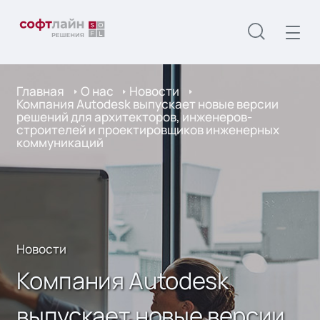
Главная
О нас
Новости
Компания Autodesk выпускает новые версии
решений для архитекторов, инженеров-
строителей и проектировщиков инженерных
коммуникаций
Новости
Компания Autodesk
выпускает новые версии