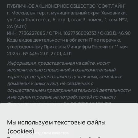
ПУБЛИЧНОЕ АКЦИОНЕРНОЕ ОБЩЕСТВО "СОФТЛАЙН"
г. Москва, вн.тер. г. муниципальный округ Хамовники,
ул Льва Толстого, д. 5, стр. 1, этаж 3, помещ. 1, ком. №2,
2А (А311)
ИНН: 7736227885 / ОГРН: 1027736009333 / ОКВЭД: 46.90
Коды видов деятельности в области IT по перечню,
утвержденному Приказом Минцифры России от 11 мая
2023 г. № 449: 2.01, 27.01, 4.01
Информация, представленная на сайте, носит
исключительно справочный и ознакомительный
характер, не предназначена для личных, семейных,
домашних и иных нужд, не связанных с
осуществлением предпринимательской деятельности
и не ориентирована на потребителей по смыслу
Федерального закона от 24.06.2025 № 168-ФЗ.
Мы используем текстовые файлы
(cookies)
Связаться с отделом качества