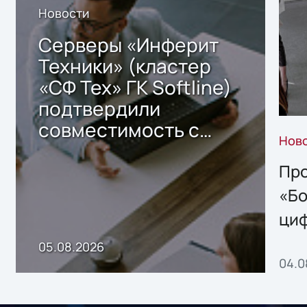
Новости
Серверы «Инферит
Техники» (кластер
«СФ Тех» ГК Softline)
подтвердили
совместимость с
Нов
решением Sharx
Storage 2.x для
Про
хранения данных
«Бо
ци
пр
05.08.2026
04.0
без
ном