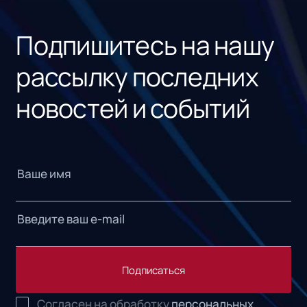
«1С
Подпишитесь на нашу
рассылку последних
новостей и событий
Подписаться
Согласен на обработку
персональных