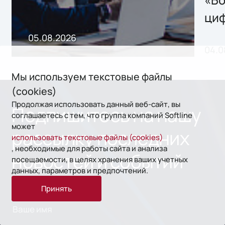
«Бо
ци
пр
05.08.2026
04.0
без
ном
Мы используем текстовые файлы
«1С
(cookies)
Продолжая использовать данный веб-сайт, вы
Подпишитесь на нашу
соглашаетесь с тем, что группа компаний Softline
может
рассылку последних
использовать текстовые файлы (cookies)
, необходимые для работы сайта и анализа
новостей и событий
посещаемости, в целях хранения ваших учетных
данных, параметров и предпочтений.
Принять