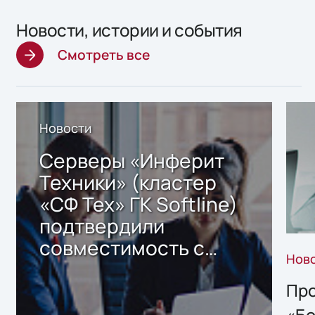
Новости, истории и события
Смотреть все
Новости
Серверы «Инферит
Техники» (кластер
«СФ Тех» ГК Softline)
подтвердили
совместимость с
Нов
решением Sharx
Storage 2.x для
Про
хранения данных