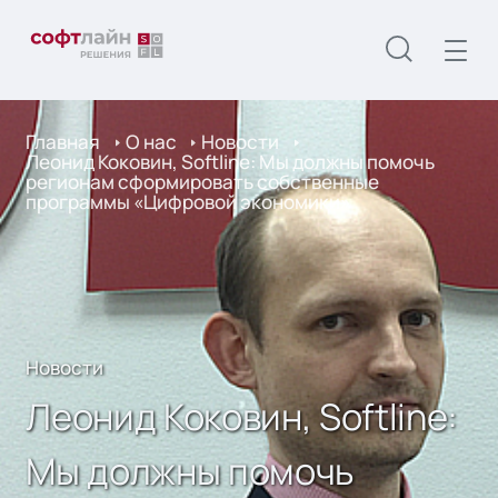
Главная
О нас
Новости
Леонид Коковин, Softline: Мы должны помочь
регионам сформировать собственные
программы «Цифровой экономики»
Новости
Леонид Коковин, Softline:
Мы должны помочь