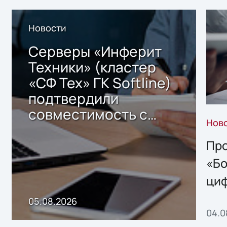
Новости
Серверы «Инферит
Техники» (кластер
«СФ Тех» ГК Softline)
подтвердили
совместимость с
Нов
решением Sharx
Storage 2.x для
Про
хранения данных
«Бо
ци
пр
05.08.2026
04.0
без