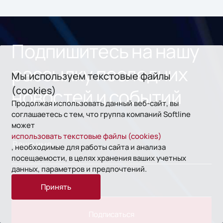
ном
«1С
Подпишитесь на нашу
рассылку последних
Мы используем текстовые файлы
(cookies)
новостей и событий
Продолжая использовать данный веб-сайт, вы
соглашаетесь с тем, что группа компаний Softline
может
использовать текстовые файлы (cookies)
, необходимые для работы сайта и анализа
посещаемости, в целях хранения ваших учетных
данных, параметров и предпочтений.
Принять
Подписаться