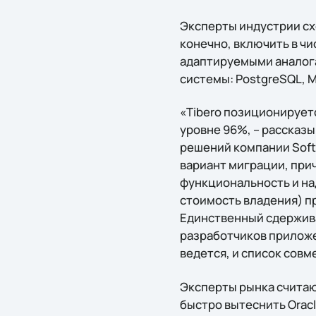
Эксперты индустрии сх
конечно, включить в чи
адаптируемыми аналога
системы: PostgreSQL, M
«Tibero позиционируетс
уровне 96%, – рассказ
решений компании Softl
вариант миграции, при
функциональность и над
стоимость владения) п
Единственный сдержива
разработчиков приложе
ведется, и список сов
Эксперты рынка считаю
быстро вытеснить Oracl