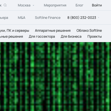
к
Москва
Мероприятия
Блог
Войти
рьера
M&A
Softline Finance
8 (800) 232-0023
уки, ПК и серверы
Аппаратные решения
Облако Softline
ьные решения
Для госсектора
Для бизнеса
Проекты