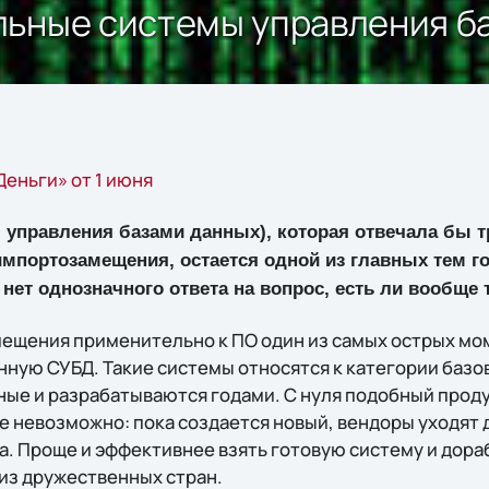
льные системы управления б
еньги» от 1 июня
управления базами данных), которая отвечала бы 
импортозамещения, остается одной из главных тем г
р нет однозначного ответа на вопрос, есть ли вообще
ещения применительно к ПО один из самых острых мо
нную СУБД. Такие системы относятся к категории баз
ные и разрабатываются годами. С нуля подобный проду
се невозможно: пока создается новый, вендоры уходят 
. Проще и эффективнее взять готовую систему и дора
из дружественных стран.