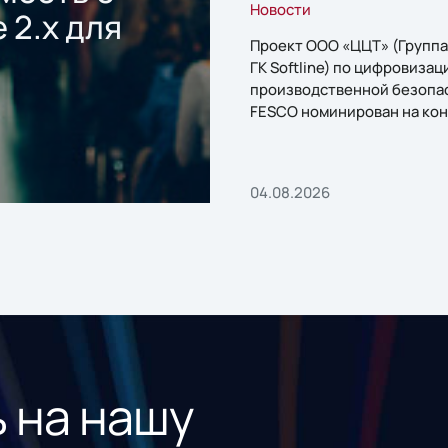
Новости
 2.x для
Проект ООО «ЦЦТ» (Группа
ГК Softline) по цифровизац
производственной безопа
FESCO номинирован на кон
«1С:Проект года»
04.08.2026
 на нашу