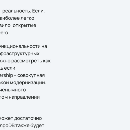
 реальность. Если,
Наиболее легко
вило, открытые
ero.
функциональности на
инфраструктурных
ожно рассмотреть как
ь если
ership – совокупная
такой модернизации.
чень много
этом направлении
сможет достаточно
ongoDB также будет