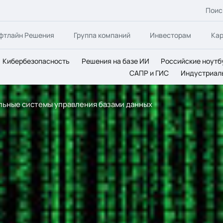
Поис
фтлайн Решения
Группа компаний
Инвесторам
Ка
Кибербезопасность
Решения на базе ИИ
Российские ноутб
САПР и ГИС
Индустриал
льные системы управления базами данных