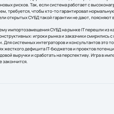
новых рисков. Так, если система работает с высокона
ем, требуется, чтобы кто-то гарантировал нормальную
ли открытых СУБД такой гарантии не дают, поясняют в 
тему импортозамещения СУБД на рынке IT перешли из к
онструктивных: игроки рынка и заказчики смирились с
. Для системных интеграторов и консультантов это то
иях жесткого дефицита IT-бюджетов и проектов потенц
довой выручки и сработать на перспективу. Игра в им
е закончится.