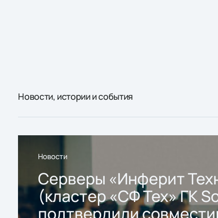
Новости, истории и события
Новости
Серверы «Инферит Тех
(кластер «СФ Тех» ГК So
подтвердили совмести