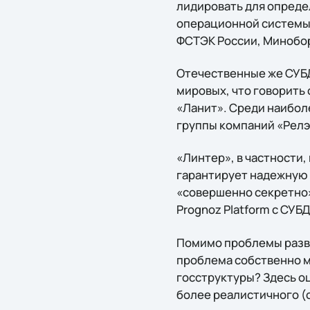
лидировать для определ
операционной системы 
ФСТЭК России, Минобор
Отечественные же СУБД
мировых, что говорить
«Ланит». Среди наибол
группы компаний «Релэ
«Линтер», в частности
гарантирует надежную 
«совершенно секретно»
Prognoz Platform с СУБ
Помимо проблемы разв
проблема собственно м
госструктуры? Здесь оц
более реалистичного (о