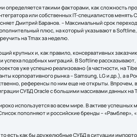
и определяется такими факторами, как сложность про
нтегратора или собственных IT-специалистов менять 
ясняет Дмитрий Баранов. – Максимальный срок перехода 
ополнительный плюс, на который указывают в Softline,
реучить на Tmax за неделю.
ий крупных и, как правило, консервативных заказчик
 успеха подобных миграций. В Softline рассказывают,
ектов уже успешно реализовано (в частности, на Tibe
анты корпоративного рынка – Samsung, LG и др.), а в Р
венно, референсы по ним еще не открыты. Впрочем, в 
грации СУБД Oracle с большими массивами данных на T
роко используется во всем мире. В активе успешных м
 Список пополняют и российские бренды – «Рамблер», «
 то есть как бы дружелюбные СУБД в ситуации импор