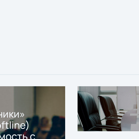
ники»
ftline)
мость с