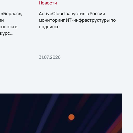
Новости
 «Борлас»,
ActiveCloud запустил в России
ии
мониторинг ИТ-инфраструктуры по
сности в
подписке
курс
31.07.2026