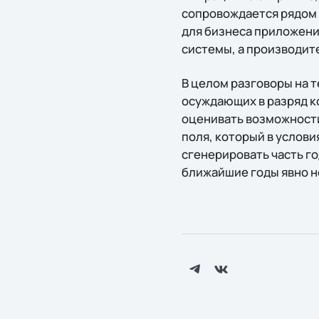
сопровождается рядом 
для бизнеса приложени
системы, а производите
В целом разговоры на 
осуждающих в разряд к
оценивать возможности
поля, который в услов
сгенерировать часть го
ближайшие годы явно н