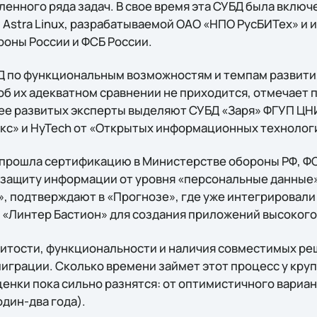
енного ряда задач. В свое время эта СУБД была включе
Astra Linux, разрабатываемой ОАО «НПО РусБИТех» и
оны России и ФСБ России.
 по функциональным возможностям и темпам развития
 об их адекватном сравнении не приходится, отмечает
ее развитых эксперты выделяют СУБД «Заря» ФГУП ЦН
кс» и HyTech от «Открытых информационных технолог
, прошла сертификацию в Министерстве обороны РФ, Ф
защиту информации от уровня «персональные данные»
, подтверждают в «Прогнозе», где уже интегрировал
Д «Линтер Бастион» для создания приложений высокого
итости, функциональности и наличия совместимых ре
играции. Сколько времени займет этот процесс у кру
енки пока сильно разнятся: от оптимистичного вариан
дин-два года).