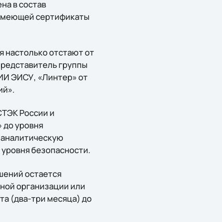
на в состав
 имеющей сертификаты
 настолько отстают от
 представитель группы
ИИ ЭИСУ, «Линтер» от
ий».
СТЭК России и
 до уровня
и аналитическую
 уровня безопасности.
шений остается
пной организации или
та (два-три месяца) до