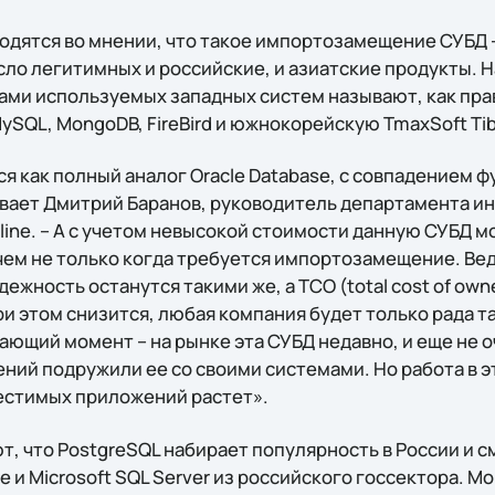
одятся во мнении, что такое импортозамещение СУБД –
сло легитимных и российские, и азиатские продукты. 
ми используемых западных систем называют, как пра
ySQL, MongoDB, FireBird и южнокорейскую TmaxSoft Tib
я как полный аналог Oracle Database, с совпадением 
ывает Дмитрий Баранов, руководитель департамента 
ine. – А с учетом невысокой стоимости данную СУБД м
чем не только когда требуется импортозамещение. Вед
ежность останутся такими же, а ТСО (total cost of own
ри этом снизится, любая компания будет только рада 
ющий момент – на рынке эта СУБД недавно, и еще не о
ний подружили ее со своими системами. Но работа в 
местимых приложений растет».
т, что PostgreSQL набирает популярность в России и 
e и Microsoft SQL Server из российского госсектора. M