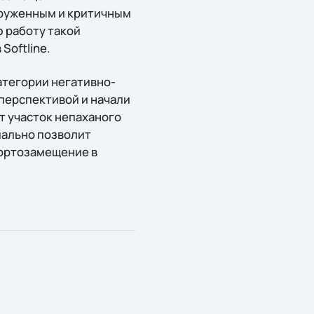
груженным и критичным
 работу такой
Softline.
атегории негативно-
 перспективой и начали
т участок непаханого
иально позволит
портозамещение в