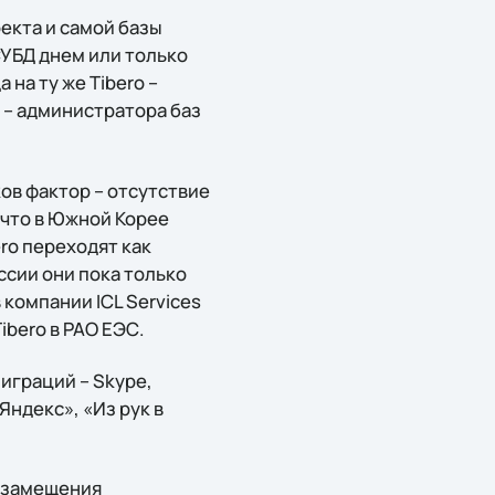
екта и самой базы
СУБД днем или только
на ту же Tibero –
 – администратора баз
ов фактор – отсутствие
 что в Южной Корее
ro переходят как
оссии они пока только
компании ICL Services
ibero в РАО ЕЭС.
играций – Skype,
Яндекс», «Из рук в
тозамещения