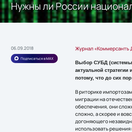
Нужны ли России национа
06.09.2018
Журнал «Коммерсантъ Д
Подписаться в MAX
Выбор СУБД (системы 
актуальной стратегии 
потому, что до сих по
В риторике импортозам
миграции на отечестве
обеспечения, они слож
сложно, а скорее и вов
догоняющего незавидна
использовать решения 