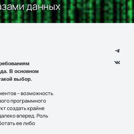
азами данных
требованиям
ода. В основном
 такой выбор.
ментов – возможность
ового программного
кт создать крайне
далеко вперед. Роль
ботать ее либо