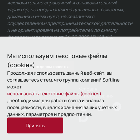
исключительно справочный и ознакомительный
характер, не предназначена для личных, семейных,
домашних и иных нужд, не связанных с
осуществлением предпринимательской деятельности
и не ориентирована на потребителей по смыслу
Федерального закона от 24.06.2025 № 168-ФЗ.
Мы используем текстовые файлы
(cookies)
Связаться с отделом качества
Продолжая использовать данный веб-сайт, вы
соглашаетесь с тем, что группа компаний Softline
может
Условия
© 1993—2026 Softline
использовать текстовые файлы (cookies)
использования
, необходимые для работы сайта и анализа
посещаемости, в целях хранения ваших учетных
Политика
данных, параметров и предпочтений.
конфиденциальности
Принять
16+