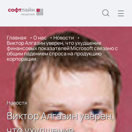
Главная
О нас
Новости
Виктор Алгазин уверен, что ухудшение
финансовых показателей Microsoft связано с
общим падением спроса на продукцию
корпорации
Новости
Виктор Алгазин уверен,
что ухудшение