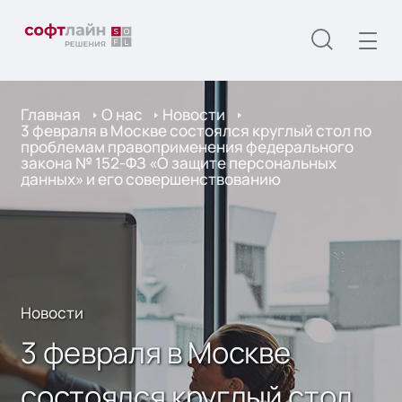
Главная
О нас
Новости
3 февраля в Москве состоялся круглый стол по
проблемам правоприменения федерального
закона № 152-ФЗ «О защите персональных
данных» и его совершенствованию
Новости
3 февраля в Москве
состоялся круглый стол