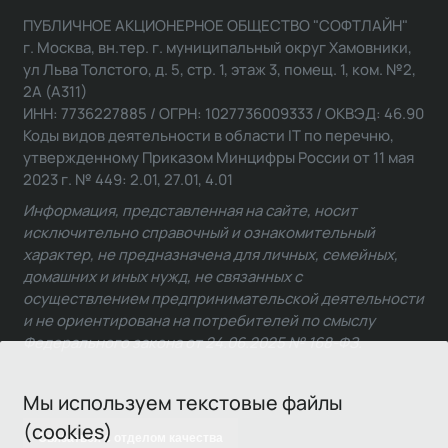
ПУБЛИЧНОЕ АКЦИОНЕРНОЕ ОБЩЕСТВО "СОФТЛАЙН"
г. Москва, вн.тер. г. муниципальный округ Хамовники,
ул Льва Толстого, д. 5, стр. 1, этаж 3, помещ. 1, ком. №2,
2А (А311)
ИНН: 7736227885 / ОГРН: 1027736009333 / ОКВЭД: 46.90
Коды видов деятельности в области IT по перечню,
утвержденному Приказом Минцифры России от 11 мая
2023 г. № 449: 2.01, 27.01, 4.01
Информация, представленная на сайте, носит
исключительно справочный и ознакомительный
характер, не предназначена для личных, семейных,
домашних и иных нужд, не связанных с
осуществлением предпринимательской деятельности
и не ориентирована на потребителей по смыслу
Федерального закона от 24.06.2025 № 168-ФЗ.
Мы используем текстовые файлы
(cookies)
Связаться с отделом качества