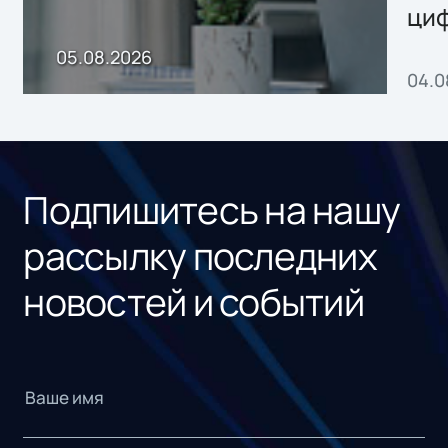
ци
пр
05.08.2026
04.0
без
ном
«1С
Подпишитесь на нашу
рассылку последних
новостей и событий