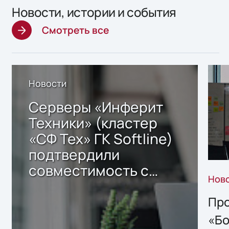
Новости, истории и события
Смотреть все
Новости
Серверы «Инферит
Техники» (кластер
«СФ Тех» ГК Softline)
подтвердили
совместимость с
Нов
решением Sharx
Storage 2.x для
Про
хранения данных
«Бо