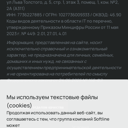
ул Льва Толстого, д. 5, стр. 1, этаж 3, помещ. 1, ком. №2,
2А (А311)
ИНН: 7736227885 / ОГРН: 1027736009333 / ОКВЭД: 46.90
Коды видов деятельности в области IT по перечню,
утвержденному Приказом Минцифры России от 11 мая
2023 г. № 449: 2.01, 27.01, 4.01
Информация, представленная на сайте, носит
исключительно справочный и ознакомительный
характер, не предназначена для личных, семейных,
домашних и иных нужд, не связанных с
осуществлением предпринимательской деятельности
и не ориентирована на потребителей по смыслу
Федерального закона от 24.06.2025 № 168-ФЗ.
Мы используем текстовые файлы
(cookies)
Связаться с отделом качества
Продолжая использовать данный веб-сайт, вы
соглашаетесь с тем, что группа компаний Softline
может
Условия