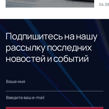
04.0
без
ном
«1С
Подпишитесь на нашу
рассылку последних
новостей и событий