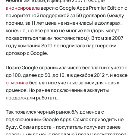
Немногим позже, в феврале 2007 г. Google
анонсировала
версию Google Apps Premier Edition с
приоритетной поддержкой за 50 долларов (между
прочим, за 11 лет цена не изменилась! в долларах,
конечно, но все равно не многие вендоры могут
похвастаться таким постоянством). В том же 2007
году компания Softline подписала партнерский
договор c Google.
Позже Google ограничила число бесплатных учеток
до 100, далее до 50, до 10, а в декабре 2012 г. и вовсе
отменила
бесплатные учетные записи для новых
доменов. Но ранее подключенные аккаунты
продолжали работать.
Так появился черный рынок б/у доменов с
подключенным Google Apps. Ссылок приводить не
буду. Схема проста – покупатель получает ранее
созданный домен с передачей прав у регистратора,