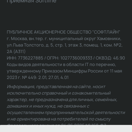
Приемная Softline
ПУБЛИЧНОЕ АКЦИОНЕРНОЕ ОБЩЕСТВО "СОФТЛАЙН"
г. Москва, вн.тер. г. муниципальный округ Хамовники,
ул Льва Толстого, д. 5, стр. 1, этаж 3, помещ. 1, ком. №2,
2А (А311)
ИНН: 7736227885 / ОГРН: 1027736009333 / ОКВЭД: 46.90
Коды видов деятельности в области IT по перечню,
утвержденному Приказом Минцифры России от 11 мая
2023 г. № 449: 2.01, 27.01, 4.01
Информация, представленная на сайте, носит
исключительно справочный и ознакомительный
характер, не предназначена для личных, семейных,
домашних и иных нужд, не связанных с
осуществлением предпринимательской деятельности
и не ориентирована на потребителей по смыслу
Федерального закона от 24.06.2025 № 168-ФЗ.