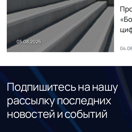
Storage 2.x для
Про
хранения данных
«Бо
ци
пр
05.08.2026
04.0
без
ном
«1С
Подпишитесь на нашу
рассылку последних
новостей и событий