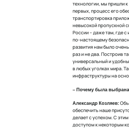
технологии, мы пришли к
первых, процесс его обе
транспортировка приложе
невысокой пропускной сп
России – даже там, где 
по-настоящему безопасны
развития нам было очень
раз и не два. Построив 
универсальный и удобны
в любых уголках мира. Т
инфраструктуры на основе
– Почему была выбрана 
Объя
Александр Козляев:
обеспечить наше присутс
делает с успехом. С эти
доступом к некоторым к