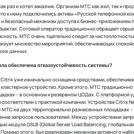
как раз и хотел заказчик. Организм МТС как жил, так и п
что к нему подключились активы «Русской телефонной ко
 и безопасный механизм доступа к бизнес-приложениям 
бъектах. Сотовый оператор традиционно обращает серье
ность. МТС очень тщательно следит за чистоплотностью
изует множество мероприятий, обеспечивающих спокойс
оих данных.
ыла обеспечена отказоустойчивость системы?
Citrix уже изначально оснащена средствами, обеспечи
о кластерное устройство. Кроме этого, МТС традиционно
щадках – в основном и резервном ЦОДах. С платформой 
в соответствии с практикой компании. Устройства Citrix N
 МТС на двух территориально разнесенных площадках – 
ние запросов пользователей. Между устройствами запр
ю модуля GSLB (Global Server Load Balancing, глобальна
. Помимо этого, был реализован механизм активного наб