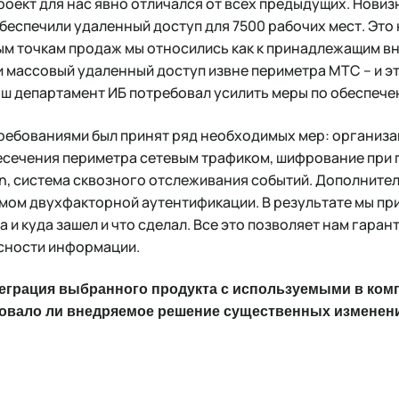
роект для нас явно отличался от всех предыдущих. Новиз
обеспечили удаленный доступ для 7500 рабочих мест. Это 
ым точкам продаж мы относились как к принадлежащим в
и массовый удаленный доступ извне периметра МТС – и э
аш департамент ИБ потребовал усилить меры по обеспече
требованиями был принят ряд необходимых мер: организа
сечения периметра сетевым трафиком, шифрование при 
ion, система сквозного отслеживания событий. Дополните
мом двухфакторной аутентификации. В результате мы пр
а и куда зашел и что сделал. Все это позволяет нам гара
сности информации.
теграция выбранного продукта с используемыми в ком
вало ли внедряемое решение существенных изменени