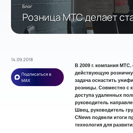
Блог
Розница МТС делает ста
14.09.2018
В 2009 г. компания МТС
действующую розничную
Подписаться в
MAX
задача оснастить униф
розницы. Совместно с к
доступа удаленных пол
руководитель направле
Швец, руководитель гру
CNews подвели итоги пр
технология для развити