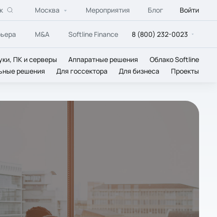
к
Москва
Мероприятия
Блог
Войти
рьера
M&A
Softline Finance
8 (800) 232-0023
уки, ПК и серверы
Аппаратные решения
Облако Softline
ьные решения
Для госсектора
Для бизнеса
Проекты