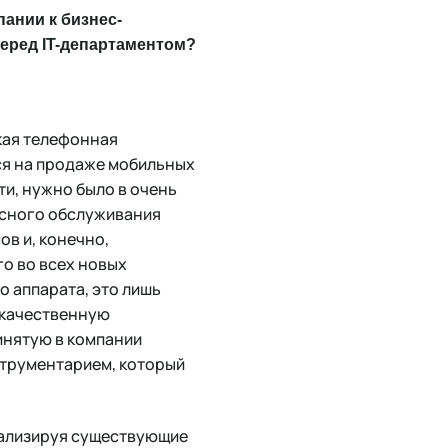
ании к бизнес-
перед IT-департаментом?
ская телефонная
хся на продаже мобильных
и, нужно было в очень
исного обслуживания
ов и, конечно,
го во всех новых
о аппарата, это лишь
 качественную
инятую в компании
струментарием, который
нализируя существующие