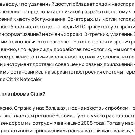
 выводу, что удаленный доступ обладает рядом неоспор
спечения не предполагает никакой разработки, потому чт
ний к месту обслуживания. Во-вторых, мы могли исполь
особностью, а это ценно, ведь МТС присутствует практи
с информатизацией не очень хорошо. В-третьих, удаленны
м, технология это позволяет. Наконец, с точки зрения 
 важно, что, единожды проработав технологию, мы могли
такое решение, оптимизированное под наши условия, мы п
й инструмент доставки совершенно разных приложений
ак мы остановились на варианте построения системы тер
 Citrix Netscaler.
платформа Citrix?
сню. Страна у нас большая, и одна из острых проблем – 
твие в каждом регионе России, нужно умело распоряжатьс
м вендором мы сотрудничаем еще с 2005 года. Тогда у нас
орпоративным приложениям: пользователи жаловались, ч