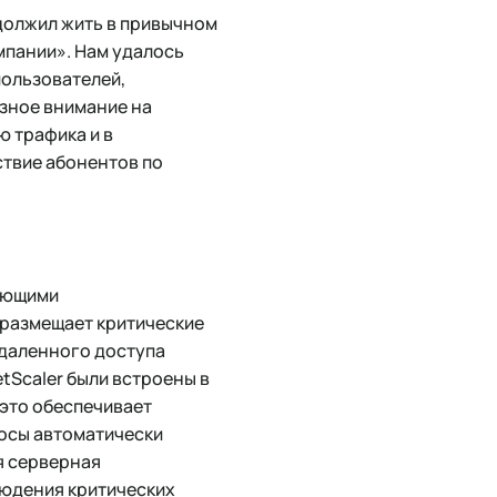
родолжил жить в привычном
мпании». Нам удалось
пользователей,
зное внимание на
 трафика и в
твие абонентов по
вающими
 размещает критические
удаленного доступа
etScaler были встроены в
это обеспечивает
осы автоматически
я серверная
людения критических