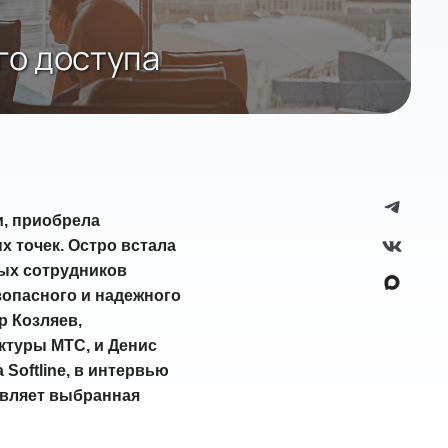
го доступа
и, приобрела
 точек. Остро встала
ых сотрудников
зопасного и надежного
р Козляев,
ктуры МТС, и Денис
Softline, в интервью
авляет выбранная