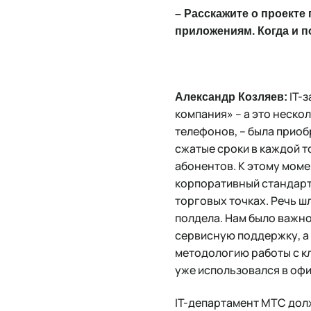
– Расскажите о проекте
приложениям. Когда и п
IT-з
Александр Козляев:
компания» – а это неско
телефонов, – была приоб
сжатые сроки в каждой 
абонентов. К этому моме
корпоративный стандарт 
торговых точках. Речь ш
полдела. Нам было важн
сервисную поддержку, а
методологию работы с к
уже использовался в оф
IT-департамент МТС дол