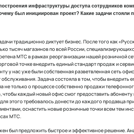
 построения инфраструктуры доступа сотрудников комп
очему был инициирован проект? Какие задачи стояли 
адачи традиционно диктует бизнес. После того как «Рус
лько тысяч магазинов по всей России, специализирующи
ретена МТС в рамках реорганизации нашей розничной сет
торговой точке внедрить единый стандарт продаж и серв
нту у нас уже были собственная разветвленная сеть офис
обслуживания. Задача состояла в том, чтобы внедрить е
ла не только о процессе собственно продажи телефонног
о, чтобы каждый новый офис смог предоставить абоненту
 для этого требовалось донести до каждого продавца пр
лиентами, оснастить новые розничные точки всем тем ин
исах МТС.
жен был предложить быстрое и эффективное решение. А