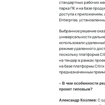
стандартных рабочих маш
парка ПК и на базе прод
доступа к приложениям,
Enterprise, установленн
Выбранное решение оказа
универсальности дальне
использовали удаленный 
режиме удаленного досту
поскольку платформа Cit
на тендер в рамках прое
на базе платформы Citri
предназначенным преиму
– В чем особенности р
проект типовым?
С о
Александр Козляев: