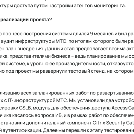
туры доступа путем настройки агентов мониторинга.
 реализации проекта?
процесс построения системы длился 9 месяцев и был раз
 аудит инфраструктуры МТС, по итогам которого были р
ен план внедрения. Данный этап предполагает весьма ак
ика, представителями бизнеса – ведь планирование мы о
й системе, к уровню ее производительности, отказоусто
о под проект мы развернули тестовый стенд, на которо
ализацию всех запланированных работ по развертыванию
x с IT-инфраструктурой МТС. Мы установили два устройств
ировки GSLB, модуль для обеспечения доступа Access Gate
чика касалось вопроса ИБ, и в рамках работ по обеспеч
становили дополнительный компонент Citrix Security Ga
 аутентификации. Далее мы перешли к этапу тестирован