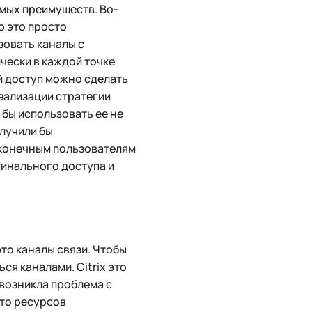
имых преимуществ. Во-
о это просто
зовать каналы с
чески в каждой точке
й доступ можно сделать
реализации стратегии
 бы использовать ее не
олучили бы
 конечным пользователям
минального доступа и
это каналы связи. Чтобы
я каналами. Citrix это
 возникла проблема с
то ресурсов