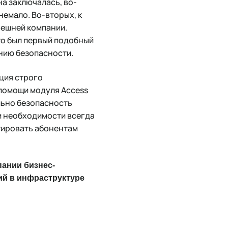
на заключалась, во-
немало. Во-вторых, к
нешней компании.
то был первый подобный
нию безопасности.
ция строго
помощи модуля Access
льно безопасность
и необходимости всегда
нтировать абонентам
пании бизнес-
й в инфраструктуре