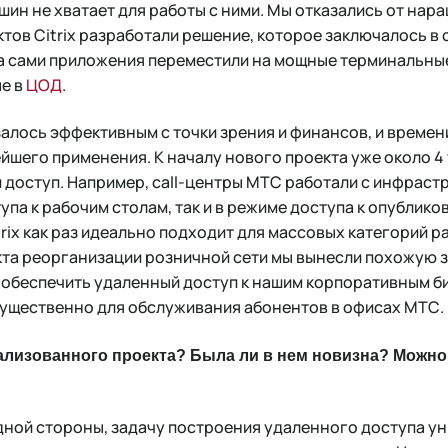
ин не хватает для работы с ними. Мы отказались от на
уктов Citrix разработали решение, которое заключалось 
 а сами приложения переместили на мощные терминальны
ые в
ЦОД
.
лось эффективным с точки зрения и финансов, и времени
йшего применения. К началу нового проекта уже около 4
доступ. Например, call-центры МТС работали с инфрастру
па к рабочим столам, так и в режиме доступа к опублик
rix как раз идеально подходит для массовых категорий р
кта реорганизации розничной сети мы вынесли похожую 
x обеспечить удаленный доступ к нашим корпоративным 
щественно для обслуживания абонентов в офисах МТС.
еализованного проекта? Была ли в нем новизна? Можн
дной стороны, задачу построения удаленного доступа ун