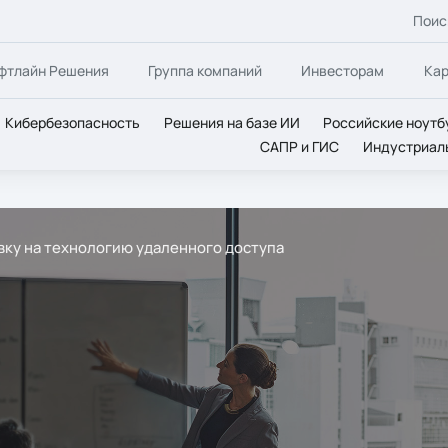
Поис
фтлайн Решения
Группа компаний
Инвесторам
Ка
Кибербезопасность
Решения на базе ИИ
Российские ноутб
САПР и ГИС
Индустриал
вку на технологию удаленного доступа