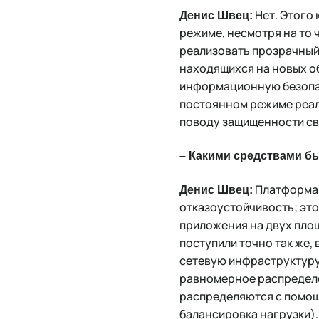
Нет. Этого 
Денис Швец:
режиме, несмотря на то 
реализовать прозрачный
находящихся на новых о
информационную безопас
постоянном режиме реал
поводу защищенности св
– Какими средствами б
Платформа 
Денис Швец:
отказоустойчивость; эт
приложения на двух пло
поступили точно так же, 
сетевую инфраструктуру
равномерное распределе
распределяются с помощь
балансировка нагрузки)