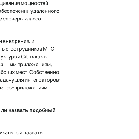
ращивания мощностей
в обеспечении удаленного
е серверы класса
 внедрения, и
 тыс. сотрудников МТС
ктурой Citrix как в
ованным приложениям,
абочих мест. Собственно,
задачу для интеграторов:
бизнес-приложениям,
о ли назвать подобный
икальной назвать