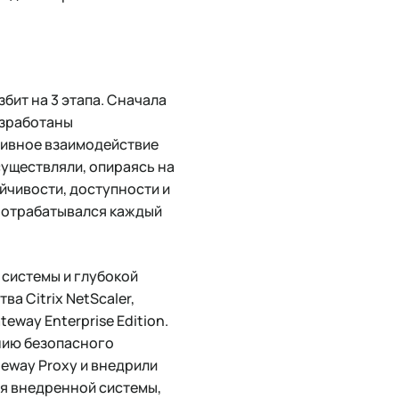
бит на 3 этапа. Сначала
азработаны
тивное взаимодействие
существляли, опираясь на
йчивости, доступности и
м отрабатывался каждый
 системы и глубокой
а Citrix NetScaler,
way Enterprise Edition.
ению безопасного
teway Proxy и внедрили
ия внедренной системы,