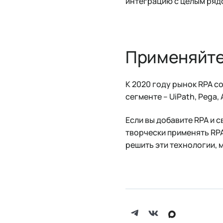
интеграцию с целым ряд
Применяйте
К 2020 году рынок RPA со
сегменте – UiPath, Pega,
Если вы добавите RPA и 
творчески применять RPA
решить эти технологии, 