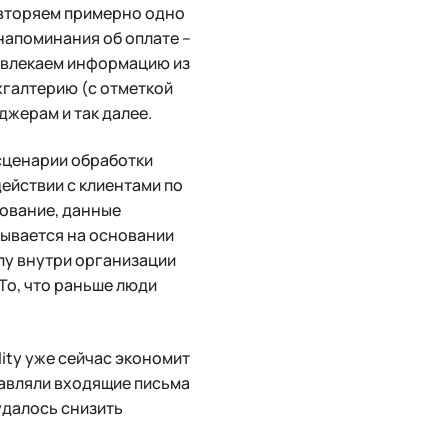
повторяем примерно одно
 напоминания об оплате –
 извлекаем информацию из
хгалтерию (с отметкой
жерам и так далее.
 сценарии обработки
ействии с клиентами по
дование, данные
тывается на основании
пу внутри организации
То, что раньше люди
ity уже сейчас экономит
авляли входящие письма
удалось снизить