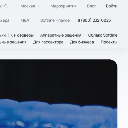
к
Москва
Мероприятия
Блог
Войти
рьера
M&A
Softline Finance
8 (800) 232-0023
уки, ПК и серверы
Аппаратные решения
Облако Softline
ьные решения
Для госсектора
Для бизнеса
Проекты