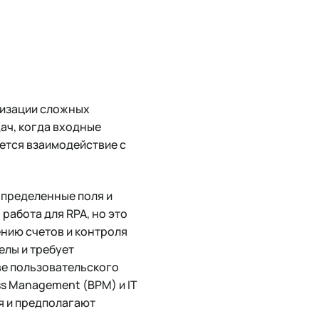
тизации сложных
ач, когда входные
ется взаимодействие с
определенные поля и
 работа для RPA, но это
ению счетов и контроля
елы и требует
ве пользовательского
ss Management (BPM) и IT
я и предполагают