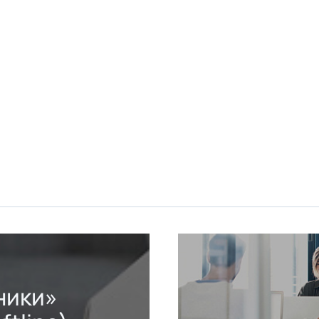
ники»