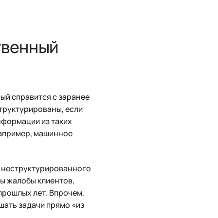
твенный
ый справится с заранее
труктурированы, если
нформации из таких
Например, машинное
о неструктурированного
ты жалобы клиентов,
прошлых лет. Впрочем,
шать задачи прямо «из