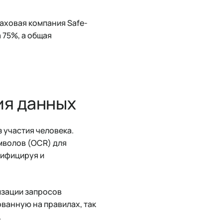
аховая компания Safe-
 75%, а общая
ия данных
 участия человека.
мволов (OCR) для
сифицируя и
изации запросов
ованную на правилах, так
.