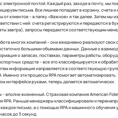
с электронной почтой. Каждый раз, заходя в почту, мы 
фицируем письма. Все лишнее попадает в корзину, счета и
сы от клиентов – в папку «Важное» и так далее. Затем мы
тветствии с ней: счета регистрируются и передаются в бу
аты завтра), запросы передаются соответствующим менед
абота многих компаний – они ежедневно реализуют свои
остаточно большими объемами данных. Данные о взаимод
рмация о запасах, поставках, параметры работы, обору
нспортных средств – все это классифицируется и обраба
атем информация направляется в соответствующую груп
. Именно эти процессы RPA помогает автоматизировать. 
ом интерфейсе руками, теперь делается автоматически.
 – вполне жизненный. Страховая компания American Fidel
ия RPA. Раньше менеджеры классифицировали и перенапр
 каждое письмо, а с помощью RPA и машинного обучения 
часов до 3 секунд.