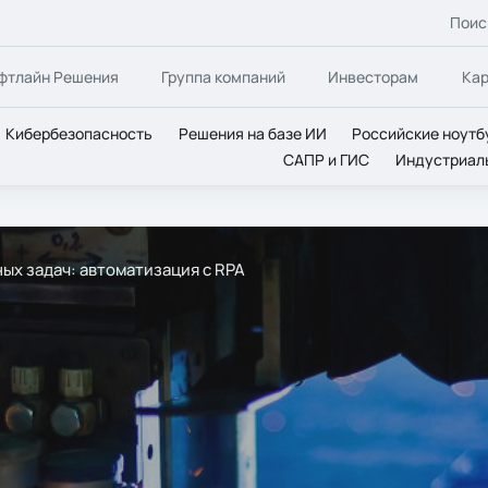
Поис
фтлайн Решения
Группа компаний
Инвесторам
Ка
Кибербезопасность
Решения на базе ИИ
Российские ноутб
САПР и ГИС
Индустриал
ых задач: автоматизация с RPA