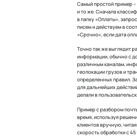
Самый простой пример – 
и то же. Сначала класси
в папку «Оплаты», запро
писем и действуем в соо
«Срочно», если дата опл
Точно так же выглядит р
информации, обычно с д
различным каналам, инфо
геолокации грузов и тра
определенных правил. З
для дальнейших действий
делали в пользовательск
Пример с разбором почты
время, используя решен
клиентов вручную, читая
скорость обработки с 45 