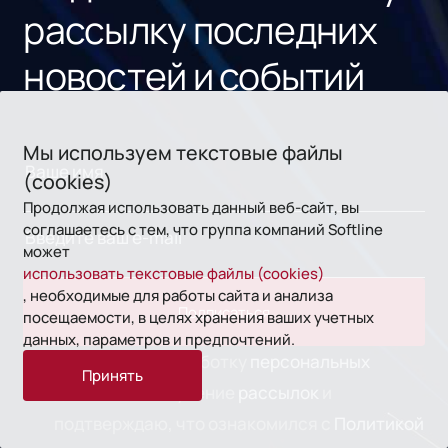
рассылку последних
новостей и событий
Мы используем текстовые файлы
(cookies)
Продолжая использовать данный веб-сайт, вы
соглашаетесь с тем, что группа компаний Softline
может
использовать текстовые файлы (cookies)
, необходимые для работы сайта и анализа
Подписаться
посещаемости, в целях хранения ваших учетных
данных, параметров и предпочтений.
Согласен на обработку
персональных
Принять
данных,
на получение
рассылок
и
подтверждаю, что ознакомился с
Политикой