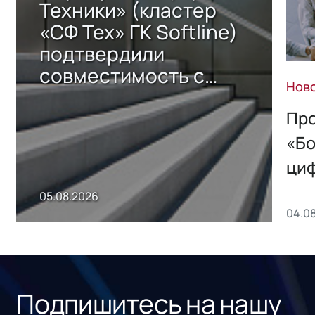
Техники» (кластер
«СФ Тех» ГК Softline)
подтвердили
совместимость с
Нов
решением Sharx
Storage 2.x для
Про
хранения данных
«Бо
ци
пр
05.08.2026
04.0
без
ном
«1С
Подпишитесь на нашу