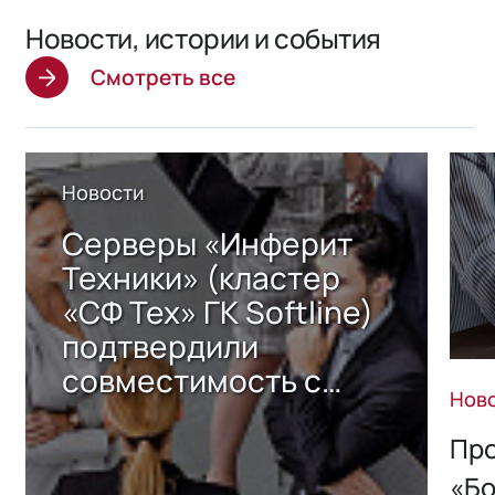
Новости, истории и события
Смотреть все
Новости
Серверы «Инферит
Техники» (кластер
«СФ Тех» ГК Softline)
подтвердили
совместимость с
Нов
решением Sharx
Storage 2.x для
Про
хранения данных
«Бо