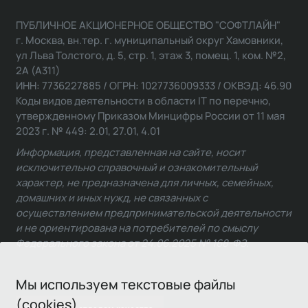
ПУБЛИЧНОЕ АКЦИОНЕРНОЕ ОБЩЕСТВО "СОФТЛАЙН"
г. Москва, вн.тер. г. муниципальный округ Хамовники,
ул Льва Толстого, д. 5, стр. 1, этаж 3, помещ. 1, ком. №2,
2А (А311)
ИНН: 7736227885 / ОГРН: 1027736009333 / ОКВЭД: 46.90
Коды видов деятельности в области IT по перечню,
утвержденному Приказом Минцифры России от 11 мая
2023 г. № 449: 2.01, 27.01, 4.01
Информация, представленная на сайте, носит
исключительно справочный и ознакомительный
характер, не предназначена для личных, семейных,
домашних и иных нужд, не связанных с
осуществлением предпринимательской деятельности
и не ориентирована на потребителей по смыслу
Федерального закона от 24.06.2025 № 168-ФЗ.
Мы используем текстовые файлы
(cookies)