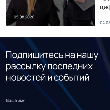
ци
пр
05.08.2026
04.0
без
ном
«1С
Подпишитесь на нашу
рассылку последних
новостей и событий