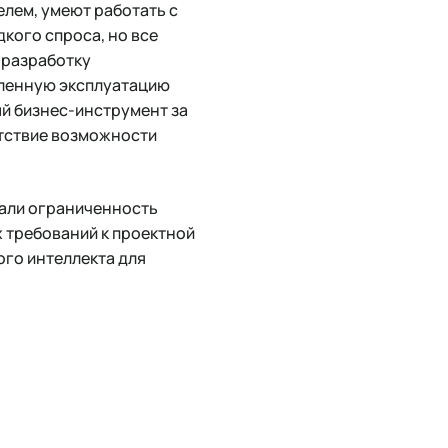
елем, умеют работать с
кого спроса, но все
а разработку
шленную эксплуатацию
ый бизнес-инструмент за
утствие возможности
нали ограниченность
х требований к проектной
ого интеллекта для