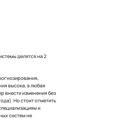
истемы делятся на 2
прогнозирования,
ия высока, а любая
ор внести изменения без
года). Но стоит отметить
специализациям и
ных систем не