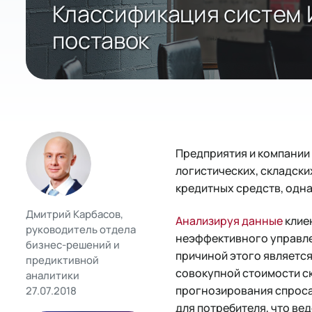
Классификация систем 
поставок
Предприятия и компании
логистических, складск
кредитных средств, одн
Дмитрий Карбасов,
Анализируя данные
клиен
руководитель отдела
неэффективного управле
бизнес-решений и
причиной этого является
предиктивной
совокупной стоимости ск
аналитики
прогнозирования спроса
27.07.2018
для потребителя, что ве