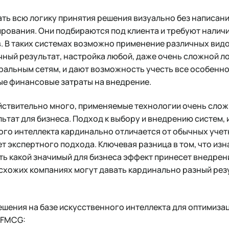
ть всю логику принятия решения визуально без написани
ования. Они подбираются под клиента и требуют наличия
. В таких системах возможно применение различных вид
чный результат, настройка любой, даже очень сложной ло
ральным сетям, и дают возможность учесть все особенно
е финансовые затраты на внедрение.
йствительно много, применяемые технологии очень сложн
ьтат для бизнеса. Подход к выбору и внедрению систем,
го интеллекта кардинально отличается от обычных учет
ет экспертного подхода. Ключевая разница в том, что из
ть какой значимый для бизнеса эффект принесет внедрени
 схожих компаниях могут давать кардинально разный рез
шения на базе искусственного интеллекта для оптимиза
 FMCG: