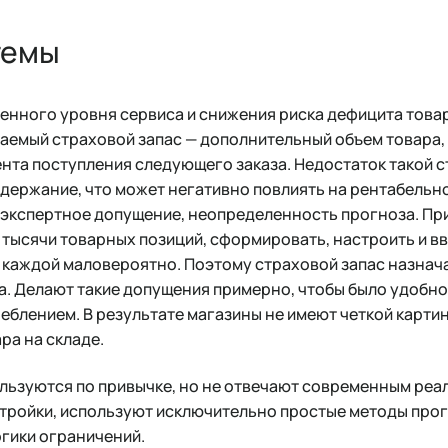
темы
енного уровня сервиса и снижения риска дефицита това
аемый страховой запас — дополнительный объем товара,
нта поступления следующего заказа. Недостаток такой с
ддержание, что может негативно повлиять на рентабельн
о экспертное допущение, неопределенность прогноза. Пр
е тысячи товарных позиций, сформировать, настроить и вв
о каждой маловероятно. Поэтому страховой запас назнач
а. Делают такие допущения примерно, чтобы было удобно с
еблением. В результате магазины не имеют четкой карти
ра на складе.
льзуются по привычке, но не отвечают современным реал
тройки, используют исключительно простые методы про
огики ограничений.