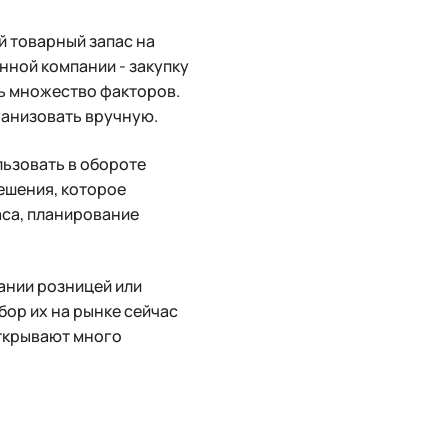
 товарный запас на
нной компании - закупку
ь множество факторов.
ганизовать вручную.
льзовать в обороте
ешения, которое
аса, планирование
ании розницей или
бор их на рынке сейчас
открывают много