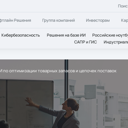
Поис
фтлайн Решения
Группа компаний
Инвесторам
Ка
Кибербезопасность
Решения на базе ИИ
Российские ноутб
САПР и ГИС
Индустриал
И по оптимизации товарных запасов и цепочек поставок