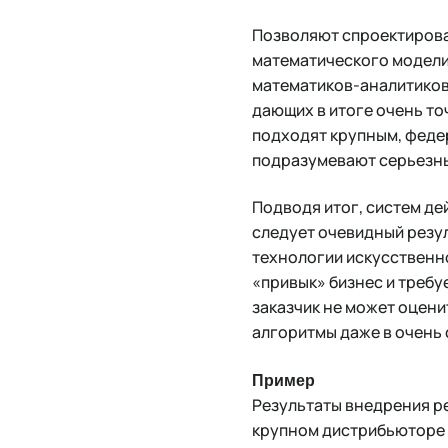
Позволяют спроектирова
математического моделир
математиков-аналитиков
дающих в итоге очень то
подходят крупным, феде
подразумевают серьезны
Подводя итог, систем де
следует очевидный резул
технологии искусственно
«привык» бизнес и требу
заказчик не может оцени
алгоритмы даже в очень
Пример
Результаты внедрения ре
крупном дистрибьюторе