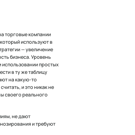
ра торговые компании
 который используют в
тратегии — увеличение
ость бизнеса. Уровень
и использовании простых
ести в ту же таблицу
ают на какую-то
читать, и это никак не
ны своего реального
иям, не дают
гнозирования и требуют