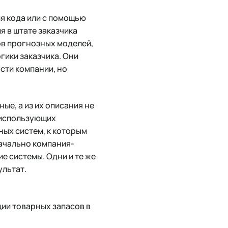
я кода или с помощью
 в штате заказчика
ов прогнозных моделей,
гики заказчика. Они
сти компании, но
ые, а из их описания не
 использующих
ных систем, к которым
начально компания-
е системы. Одни и те же
ультат.
ции товарных запасов в