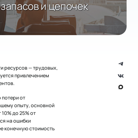
запасов и цепочек
и ресурсов — трудовых,
руется привлечением
центов.
о потери от
ашему опыту, основной
 10% до 25% от
ся на ошибки
ее конечную стоимость