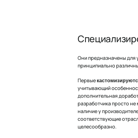
Специализир
Они предназначены для у
принципиально различны
Первые
кастомизируются
учитывающий особенност
дополнительная доработк
разработчика просто не м
наличие у производителе
соответствующие отрасл
целесообразно.