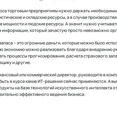
оса торговым предприятиям нужно держать необходимый
истические и складские ресурсы, а в случае производстве
е мощности и людские ресурсы. А значит нужно учитыват
м информации, который зачастую просто невозможно ор
апаса – это огромные деньги, которые можно было испо
ю экономию можно реализовать благодаря внедрению р
ать процессы прогнозирования, расчета страхового зап
вщику и другие.
нансовый или коммерческий директор, руководите в комп
быть в курсе какие ИТ-решения сейчас применяются. А вы
родукты на базе технологий искусственного интеллекта 
вительно эффективного ведения бизнеса.