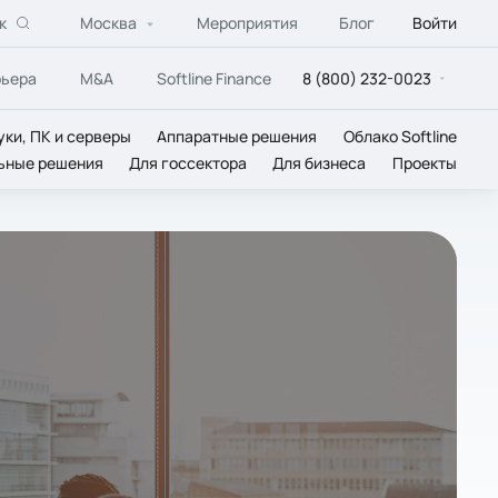
к
Москва
Мероприятия
Блог
Войти
рьера
M&A
Softline Finance
8 (800) 232-0023
уки, ПК и серверы
Аппаратные решения
Облако Softline
ьные решения
Для госсектора
Для бизнеса
Проекты