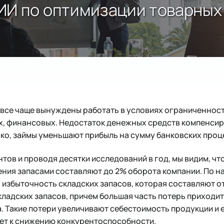
ИИ по оптимизации товарных 
 все чаще вынуждены работать в условиях ограниченност
их, финансовых. Недостаток денежных средств компенси
ако, займы уменьшают прибыль на сумму банковских про
тов и проводя десятки исследований в год, мы видим, чт
ния запасами составляют до 2% оборота компании. По н
 избыточность складских запасов, которая составляют от
ладских запасов, причем большая часть потерь приходит
. Такие потери увеличивают себестоимость продукции и 
дет к снижению конкурентоспособности.