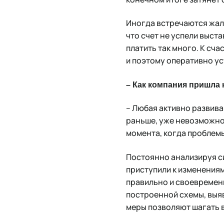
Иногда встречаются жало
что счет не успели выста
платить так много. К сч
и поэтому оперативно у
– Как компания пришла 
– Любая активно развива
раньше, уже невозможно 
момента, когда проблемы
Постоянно анализируя си
приступили к изменениям
правильно и своевременн
построенной схемы, выяв
меры позволяют шагать в