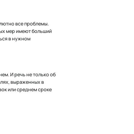
олютно все проблемы.
тых мер имеют больший
ться в нужном
ем. И речь не только об
елях, выраженных в
вок или среднем сроке