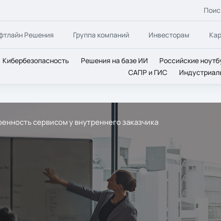
Поис
фтлайн Решения
Группа компаний
Инвесторам
Ка
Кибербезопасность
Решения на базе ИИ
Российские ноутб
САПР и ГИС
Индустриал
ренность сервисом у внутреннего заказчика