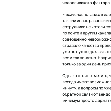
человеческого фактора 
– Безусловно, даже в ид
так или иначе разрешимы.
сотрудники не хотели со
по почте и другим канал
совершенно невозможно о
страдало качество предо
уже не нужно доказыват
все и так понятно. Напр
только за один день при
Однако стоит отметить, 
всегда имеют возможнос
минуту, а вопросы по уж
обратной связи от вендор
минимум просто держать 