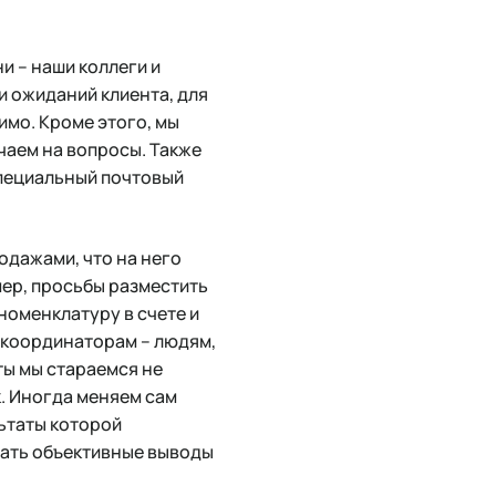
и – наши коллеги и
и ожиданий клиента, для
имо. Кроме этого, мы
чаем на вопросы. Также
специальный почтовый
одажами, что на него
мер, просьбы разместить
номенклатуру в счете и
 координаторам – людям,
ты мы стараемся не
к. Иногда меняем сам
льтаты которой
лать объективные выводы