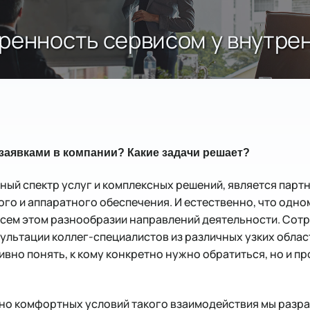
ренность сервисом у внутре
с заявками в компании? Какие задачи решает?
олный спектр услуг и комплексных решений, является парт
о и аппаратного обеспечения. И естественно, что одно
всем этом разнообразии направлений деятельности. Сотр
ультации коллег-специалистов из различных узких облас
ивно понять, к кому конкретно нужно обратиться, но и 
но комфортных условий такого взаимодействия мы разра