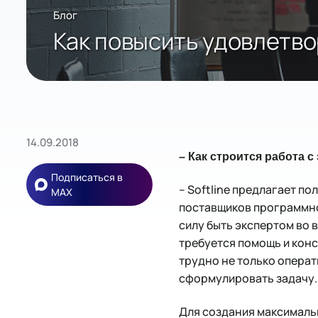
Блог
Как повысить удовлетво
14.09.2018
– Как строится работа 
Подписаться в
– Softline предлагает п
MAX
поставщиков программног
силу быть экспертом во 
требуется помощь и конс
трудно не только операт
сформулировать задачу.
Для создания максималь