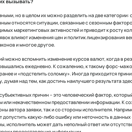
 их вызывать?
зными, но в целом их можно разделить на две категории: 
ивным относятся ситуации, связанные с сезонным фактор
имых маркетинговых активностей и приводит к росту кол
аявок влияют изменения цен и политик лицензирования в
конов и многое другое.
ий можно вспомнить изменение курсов валют, когда в ре
овышались ежедневно. К сожалению, к такому форс-мажо
ранее и «подстелить соломку». Иногда приходится прини
, думая над тем, как достичь наилучшего результата здес
субъективных причин – это человеческий фактор, которы
м или некачественном предоставлении информации. К со
оны автора заявки, так и со стороны исполнителя. Напри
 допустить какую-либо ошибку или неточность в данных 
ны, исполнитель может дать неполный ответ или отсутство
 сроки предоставления информации.