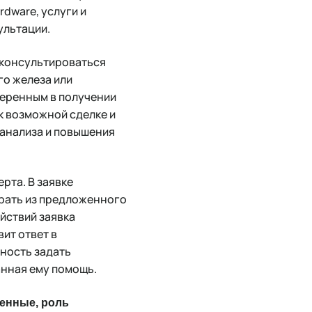
rdware, услуги и
ультации.
оконсультироваться
го железа или
веренным в получении
к возможной сделке и
 анализа и повышения
рта. В заявке
ыбрать из предложенного
йствий заявка
ит ответ в
жность задать
анная ему помощь.
венные, роль