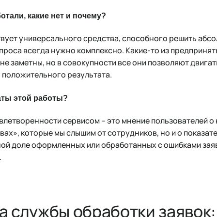
ботали, какие нет и почему?
ствует универсального средства, способного решить абс
проса всегда нужно комплексно. Какие-то из предприня
и не заметны, но в совокупности все они позволяют двига
ь положительного результата.
аты этой работы?
влетворенности сервисом – это мнение пользователей о н
вах», которые мы слышим от сотрудников, но и о показат
ной доле оформленных или обработанных с ошибками зая
.
а службы обработки заявок: