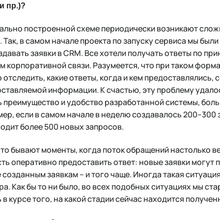
и пр.)?
еально построенной схеме периодически возникают сложн
 Так, в самом начале проекта по запуску сервиса мы были
здавать заявки в CRM. Все хотели получать ответы по при
ам корпоративной связи. Разумеется, что при таком форм
тследить, какие ответы, когда и кем предоставлялись, 
ставляемой информации. К счастью, эту проблему удалос
ь преимущество и удобство разработанной системы, бол
имер, если в самом начале в неделю создавалось 200–300 
ходит более 500 новых запросов.
что бывают моменты, когда поток обращений настолько ве
ть оперативно предоставить ответ: новые заявки могут
е созданным заявкам – и того чаще. Иногда такая ситуаци
а. Как бы то ни было, во всех подобных ситуациях мы ста
в курсе того, на какой стадии сейчас находится получен