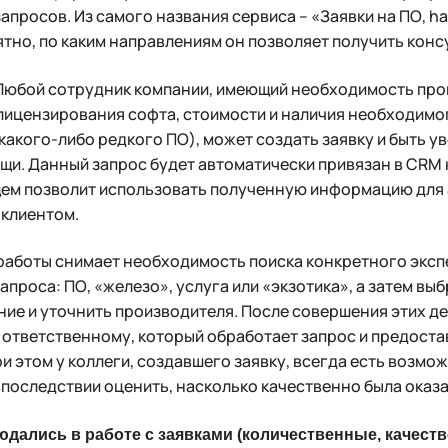
апросов. Из самого названия сервиса – «Заявки на ПО, ha
ятно, по каким направлениям он позволяет получить конс
 Любой сотрудник компании, имеющий необходимость пр
лицензирования софта, стоимости и наличия необходимо
акого-либо редкого ПО), может создать заявку и быть у
и. Данный запрос будет автоматически привязан в CRM 
ущем позволит использовать полученную информацию для
 клиентом.
аботы снимает необходимость поиска конкретного экспе
запроса: ПО, «железо», услуга или «экзотика», а затем в
ие и уточнить производителя. После совершения этих де
 ответственному, который обработает запрос и предостав
и этом у коллеги, создавшего заявку, всегда есть возмо
последствии оценить, насколько качественно была оказ
дались в работе с заявками (количественные, качест