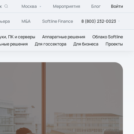
к
Москва
Мероприятия
Блог
Войти
рьера
M&A
Softline Finance
8 (800) 232-0023
уки, ПК и серверы
Аппаратные решения
Облако Softline
ьные решения
Для госсектора
Для бизнеса
Проекты