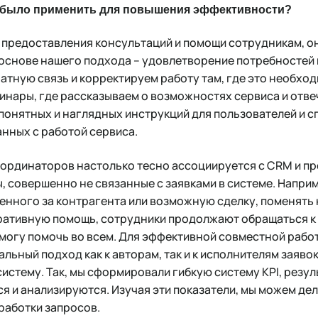
о было применить для повышения эффективности?
 предоставления консультаций и помощи сотрудникам, он
 основе нашего подхода – удовлетворение потребностей 
атную связь и корректируем работу там, где это необход
нары, где рассказываем о возможностях сервиса и отве
 понятных и наглядных инструкций для пользователей и 
анных с работой сервиса.
оординаторов настолько тесно ассоциируется с CRM и пр
, совершенно не связанные с заявками в системе. Напри
венного за контрагента или возможную сделку, поменять 
перативную помощь, сотрудники продолжают обращаться к
смогу помочь во всем. Для эффективной совместной рабо
альный подход как к авторам, так и к исполнителям заяво
истему. Так, мы сформировали гибкую систему KPI, резу
я и анализируются. Изучая эти показатели, мы можем де
бработки запросов.