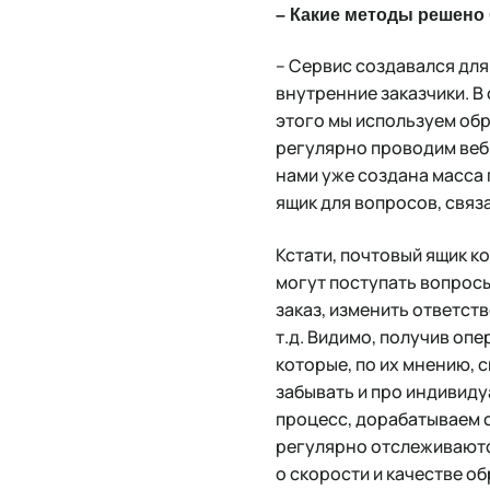
– Какие методы решен
– Сервис создавался для
внутренние заказчики. В
этого мы используем обр
регулярно проводим веби
нами уже создана масса
ящик для вопросов, связ
Кстати, почтовый ящик к
могут поступать вопросы
заказ, изменить ответст
т.д. Видимо, получив о
которые, по их мнению, 
забывать и про индивиду
процесс, дорабатываем с
регулярно отслеживаютс
о скорости и качестве о