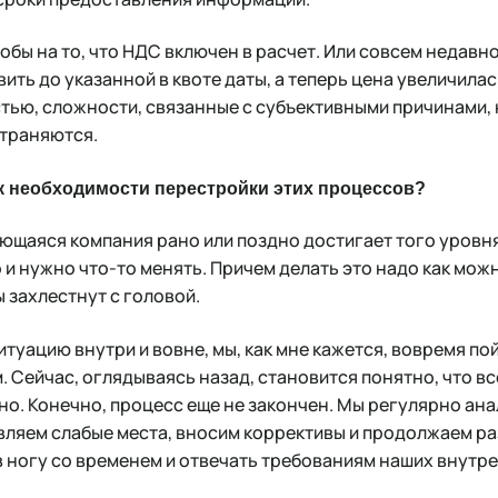
бы на то, что НДС включен в расчет. Или совсем недавно
вить до указанной в квоте даты, а теперь цена увеличила
астью, сложности, связанные с субъективными причинами
страняются.
к необходимости перестройки этих процессов?
ющаяся компания рано или поздно достигает того уровня,
и нужно что-то менять. Причем делать это надо как мож
 захлестнут с головой.
туацию внутри и вовне, мы, как мне кажется, вовремя по
. Сейчас, оглядываясь назад, становится понятно, что в
о. Конечно, процесс еще не закончен. Мы регулярно ан
ляем слабые места, вносим коррективы и продолжаем ра
 ногу со временем и отвечать требованиям наших внутре