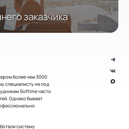
ннего заказчика
нером более чем 3000
му специалисту не под
удникам Softline часто
тей. Однако бывает
профессионально
ботали систему