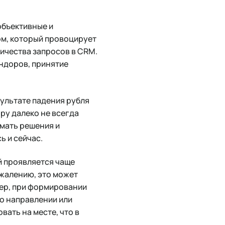
объективные и
ом, который провоцирует
ичества запросов в CRM.
ендоров, принятие
зультате падения рубля
ру далеко не всегда
мать решения и
ь и сейчас.
й проявляется чаще
жалению, это может
мер, при формировании
о направлении или
вать на месте, что в