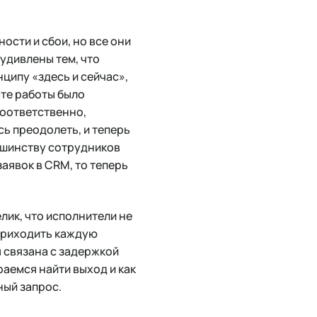
ости и сбои, но все они
 удивлены тем, что
нципу «здесь и сейчас»,
ате работы было
соответственно,
ь преодолеть, и теперь
ьшинству сотрудников
заявок в CRM, то теперь
лик, что исполнители не
 приходить каждую
я связана с задержкой
раемся найти выход и как
ный запрос.