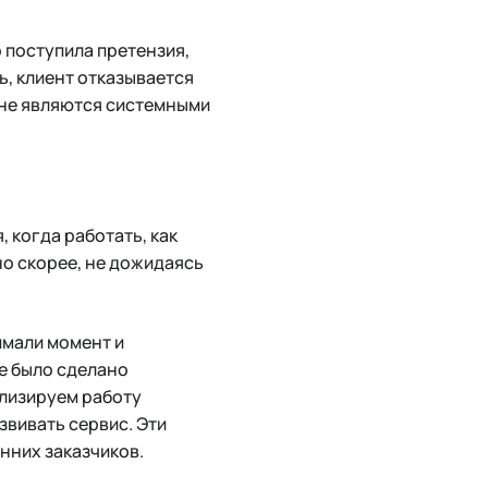
 поступила претензия,
сь, клиент отказывается
, не являются системными
 когда работать, как
но скорее, не дожидаясь
ймали момент и
се было сделано
ализируем работу
звивать сервис. Эти
нних заказчиков.