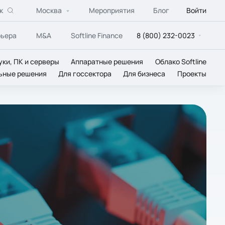
к
Москва
Мероприятия
Блог
Войти
рьера
M&A
Softline Finance
8 (800) 232-0023
уки, ПК и серверы
Аппаратные решения
Облако Softline
ьные решения
Для госсектора
Для бизнеса
Проекты