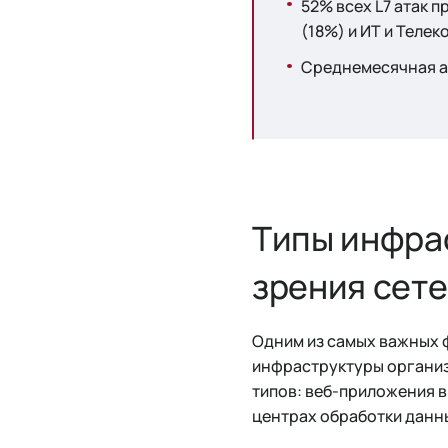
52% всех L7 атак 
(18%) и ИТ и Телек
Среднемесячная а
Типы инфрас
зрения сет
Одним из самых важных 
инфраструктуры организ
типов: веб-приложения в
центрах обработки данны