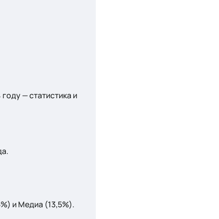
 году — статистика и
да.
%) и Медиа (13,5%).