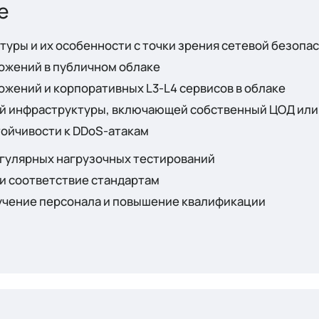
уры и их особенности с точки зрения сетевой безопа
ожений в публичном облаке
ожений и корпоративных L3-L4 сервисов в облаке
й инфраструктуры, включающей собственный
ЦОД
или
ойчивости к DDoS-атакам
гулярных нагрузочных тестирований
и соответствие стандартам
учение персонала и повышение квалификации