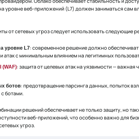
провайдером. Облако обеспечивает стабильность и дост
 на уровне веб-приложений (L7) должен заниматься сам в
иты от сетевых угроз следует использовать следующие р
: современное решение должно обеспечива
на уровне L7
 атак с минимальным влиянием на легитимных пользоват
: защита от целевых атак на уязвимости — важная 
l (WAF)
: предотвращение парсинга данных, попыток взл
ых ботов
 с ботами.
мбинации решений обеспечивает не только защиту, но та
ступности веб-приложений, что особенно важно для биз
сетевых угроз.