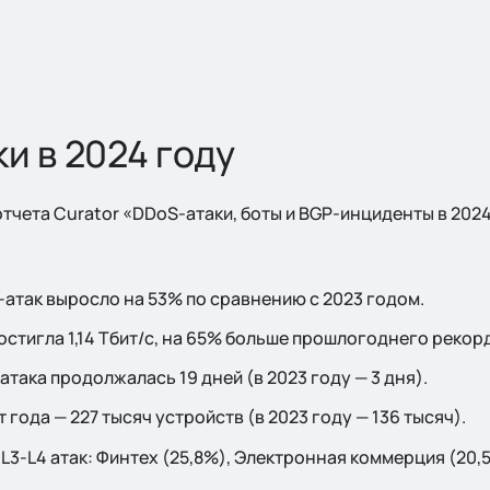
и в 2024 году
тчета Curator «DDoS-атаки, боты и BGP-инциденты в 2024
атак выросло на 53% по сравнению с 2023 годом.
остигла 1,14 Тбит/с, на 65% больше прошлогоднего рекор
така продолжалась 19 дней (в 2023 году — 3 дня).
года — 227 тысяч устройств (в 2023 году — 136 тысяч).
L3-L4 атак: Финтех (25,8%), Электронная коммерция (20,5