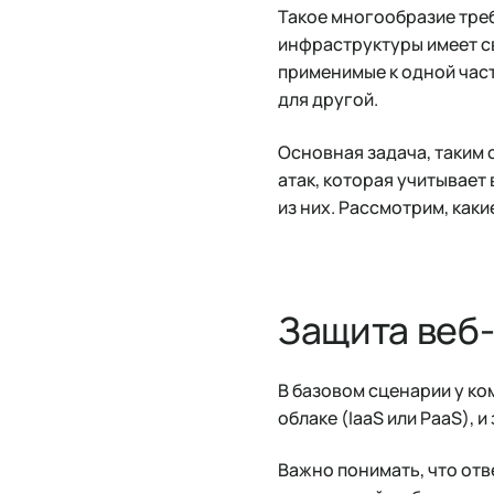
Такое многообразие тре
инфраструктуры имеет с
применимые к одной час
для другой.
Основная задача, таким 
атак, которая учитывае
из них. Рассмотрим, как
Защита веб
В базовом сценарии у ко
облаке (IaaS или PaaS), 
Важно понимать, что отв