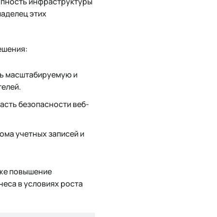
упность инфраструктуры
ладелец этих
ешения:
ть масштабируемую и
елей.
часть безопасности веб-
ома учетных записей и
кже повышение
неса в условиях роста