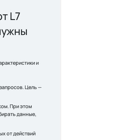
т L7
 нужны
арактеристики и
запросов. Цель —
ком. При этом
бирать данные,
ых от действий