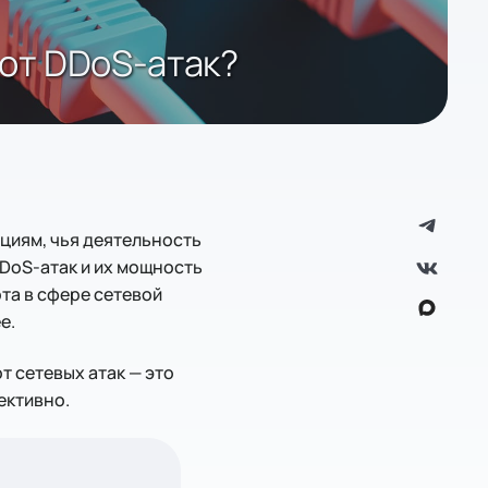
от DDoS-атак?
циям, чья деятельность
DDoS-атак и их мощность
рта в сфере сетевой
е.
т сетевых атак — это
ективно.