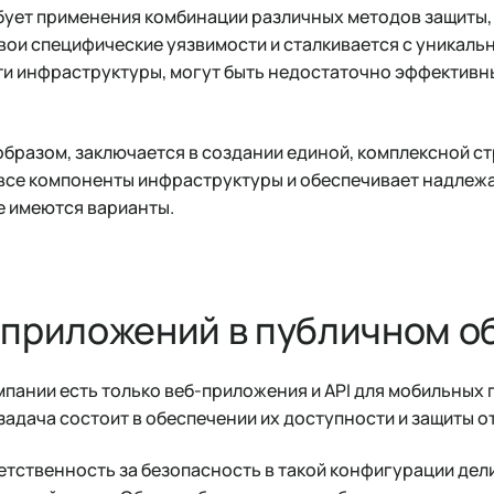
бует применения комбинации различных методов защиты,
вои специфические уязвимости и сталкивается с уникаль
ти инфраструктуры, могут быть недостаточно эффективн
образом, заключается в создании единой, комплексной с
т все компоненты инфраструктуры и обеспечивает надлеж
ие имеются варианты.
-приложений в публичном о
мпании есть только веб-приложения и API для мобильных
и задача состоит в обеспечении их доступности и защиты о
етственность за безопасность в такой конфигурации де