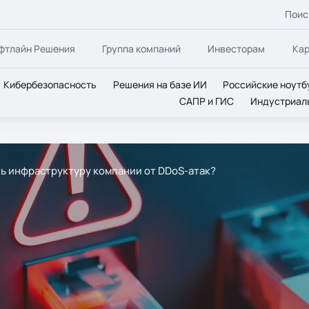
Поис
фтлайн Решения
Группа компаний
Инвесторам
Ка
Кибербезопасность
Решения на базе ИИ
Российские ноутб
САПР и ГИС
Индустриал
ь инфраструктуру компании от DDoS-атак?