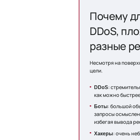
Почему дл
DDoS, пло
разные р
Несмотря на поверх
цели.
: стремител
DDoS
как можно быстрее
: большой об
Боты
запросы осмысленн
избегая вывода ре
: очень не
Хакеры