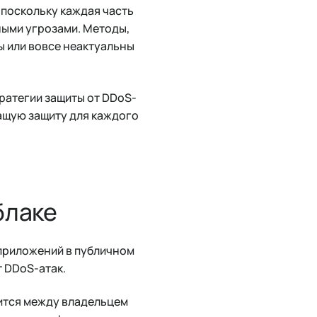
 поскольку каждая часть
ными угрозами. Методы,
ы или вовсе неактуальны
тратегии защиты от DDoS-
ащую защиту для каждого
блаке
 приложений в публичном
т DDoS-атак.
лится между владельцем