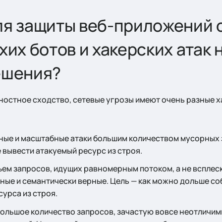
я защиты веб-приложений о
хих ботов и хакерских атак
ешения?
ностное сходство, сетевые угрозы имеют очень разные х
ьные и масштабные атаки большим количеством мусорных 
 вывести атакуемый ресурс из строя.
ъем запросов, идущих равномерным потоком, а не всплес
ые и семантически верные. Цель — как можно дольше со
сурса из строя.
большое количество запросов, зачастую вовсе неотличим