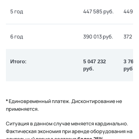
5 год
447 585 руб.
449 37
6 год
390 013 руб.
372 21
Итого:
5 047 232
3 764 
руб.
руб.
Единовременный платеж. Дисконтирование не
*
применяется.
Ситуация в данном случае меняется кардинально.
Фактическая экономия при аренде оборудования на