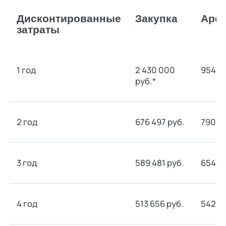
Дисконтированные
Закупка
Аре
затраты
1 год
2 430 000
954 64
руб.*
2 год
676 497 руб.
790 73
3 год
589 481 руб.
654 97
4 год
513 656 руб.
542 5