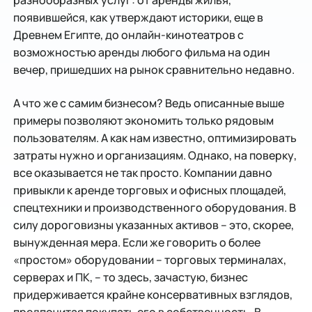
разнообразных услуг: от аренды жилья,
появившейся, как утверждают историки, еще в
Древнем Египте, до онлайн-кинотеатров с
возможностью аренды любого фильма на один
вечер, пришедших на рынок сравнительно недавно.
А что же с самим бизнесом? Ведь описанные выше
примеры позволяют экономить только рядовым
пользователям. А как нам известно, оптимизировать
затраты нужно и организациям. Однако, на поверку,
все оказывается не так просто. Компании давно
привыкли к аренде торговых и офисных площадей,
спецтехники и производственного оборудования. В
силу дороговизны указанных активов – это, скорее,
вынужденная мера. Если же говорить о более
«простом» оборудовании – торговых терминалах,
серверах и ПК, – то здесь, зачастую, бизнес
придерживается крайне консервативных взглядов,
предпочитая покупать его в собственность. В