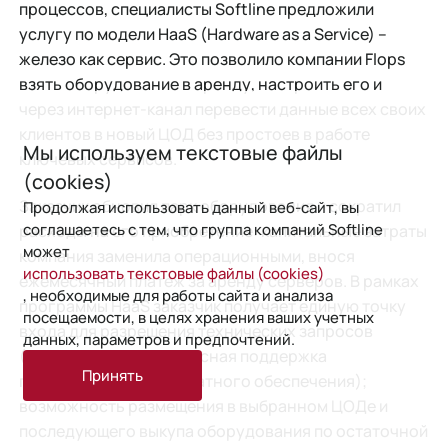
процессов, специалисты Softline предложили
услугу по модели HaaS (Hardware as a Service) –
железо как сервис. Это позволило компании Flops
взять оборудование в аренду, настроить его и
через интернет-канал перевести данные всех своих
клиентов в новый ЦОД без простоев в работе
Мы используем текстовые файлы
ключевых сервисов.
(cookies)
Заказчик обновил парк оборудования и сократил
Продолжая использовать данный веб-сайт, вы
соглашаетесь с тем, что группа компаний Softline
расходы на его приобретение: капитальные затраты
может
компания заменила операционными, внося
использовать текстовые файлы (cookies)
ежемесячный платеж за аренду серверов. В рамках
, необходимые для работы сайта и анализа
программы HaaS заказчик получает единую точку
посещаемости, в целях хранения ваших учетных
входа для разрешения технических запросов
данных, параметров и предпочтений.
(обслуживание и сервисная поддержка
Принять
программного и аппаратного обеспечения);
возможность размещения в выбранном ЦОДе и
последующего выкупа оборудования по остаточной