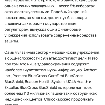
миллиардами. И это при том, что банковская сфера
одна из самых защищенных, – всего 5% кибератак
оказывается успешными. Подобный хороший
показатель, во многом, достигнут благодаря
внешним факторам – государственным
регуляторам, вынуждающим финансовые
учреждения использовать современные средства
защиты.
Самый уязвимый сектор – медицинские учреждения:
в общей сложности 39% атак достигают цели. И это
при том, что ниша здравоохранения содержит
наиболее «чувствительную» информацию. Anthem,
Inc., Premera Blue Cross, CareFirst BlueCross
BlueShield, Beacon Health System, UCLA Health и
Excellus BlueCross BlueShield потеряли данные о
более чем 110 миллионах пациентах и сотрудниках
медицинских центов. Список можно продолжать
дальше.