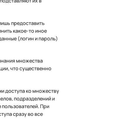
подставляют их в
 лишь предоставить
нить какое-то иное
данные (логин и пароль)
инания множества
ции, что существенно
ми доступа ко множеству
делов, подразделений и
 пользователей. При
тупа сразу во все