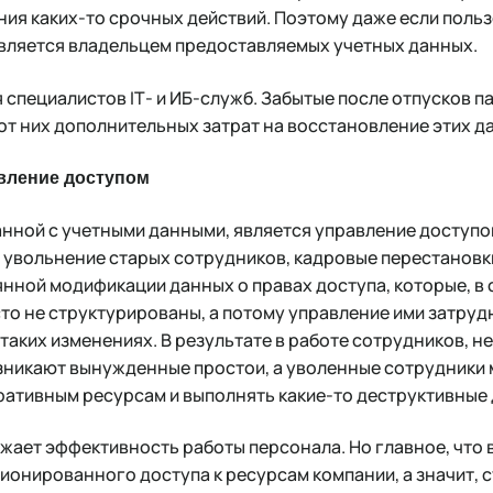
ия каких-то срочных действий. Поэтому даже если польз
 является владельцем предоставляемых учетных данных.
 специалистов IТ- и ИБ-служб. Забытые после отпусков 
от них дополнительных затрат на восстановление этих д
вление доступом
анной с учетными данными, является управление доступо
 увольнение старых сотрудников, кадровые перестановк
ной модификации данных о правах доступа, которые, в 
сто не структурированы, а потому управление ими затруд
таких изменениях. В результате в работе сотрудников, н
зникают вынужденные простои, а уволенные сотрудники
ративным ресурсам и выполнять какие-то деструктивные 
жает эффективность работы персонала. Но главное, что в
ионированного доступа к ресурсам компании, а значит,