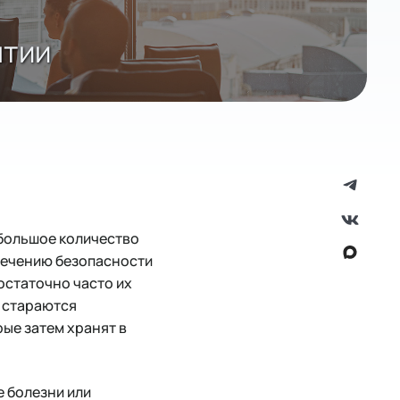
ятии
большое количество
печению безопасности
остаточно часто их
 стараются
ые затем хранят в
е болезни или