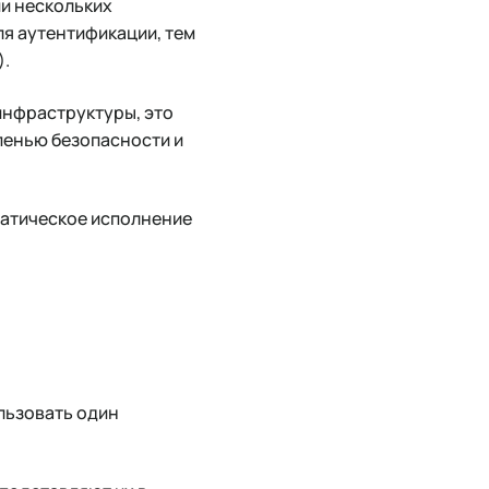
и нескольких
ля аутентификации, тем
).
инфраструктуры, это
пенью безопасности и
матическое исполнение
льзовать один