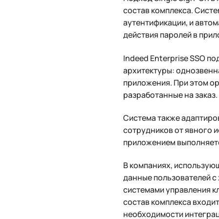
состав комплекса. Систе
аутентификации, и автом
действия паролей в прил
Indeed Enterprise SSO по
архитектуры: однозвенна
приложения. При этом ор
разработанные на заказ.
Система также адаптирова
сотрудников от явного и
приложением выполняетс
В компаниях, использующ
данные пользователей с
системами управления к
состав комплекса входит
необходимости интеграц