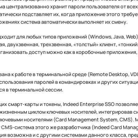
ма централизованно хранит пароли пользователя от всех
атически подставляет их, когда приложение этого требуе
ожениях система автоматически выполняет их смену.
дходит для любых типов приложений (Windows, Java, Web)
я, двухзвенная, трехзвенная, «толстый» клиент, «тонкии
ганизовать доступ можно как в коробочные приложения, 
на к работе в терминальной среде (Remote Desktop, VDI, 
спользования паролей в командировках и других ситуация
я в терминальной сессии.
их смарт-карты и токены, Indeed Enterprise SSO позволяе
 жизненным циклом ключевых носителей, интегрировав с
лючевыми носителями (Card Management System, CMS). М
 CMS-система этого же разработчика (Indeed Card Manag
ия возможна и с другими системами данного класса, пре