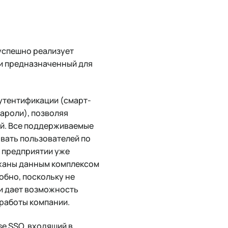
успешно реализует
 и предназначенный для
утентификации (смарт-
пароли), позволяя
й. Все поддерживаемые
вать пользователей по
на предприятии уже
ржаны данным комплексом
обно, поскольку не
и дает возможность
 работы компании.
se SSO, входящий в