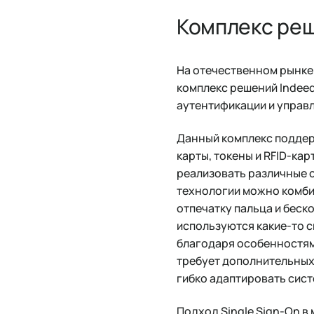
Комплекс реш
На отечественном рынке
комплекс решений Indee
аутентификации и управ
Данный комплекс поддер
карты, токены и RFID-ка
реализовать различные 
технологии можно комби
отпечатку пальца и беско
используются какие-то 
благодаря особенностям 
требует дополнительных
гибко адаптировать сист
Подход Single Sign-On в