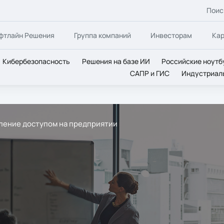
Поис
фтлайн Решения
Группа компаний
Инвесторам
Ка
Кибербезопасность
Решения на базе ИИ
Российские ноутб
САПР и ГИС
Индустриал
ление доступом на предприятии