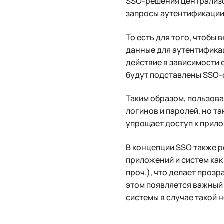
SSO-решения централизо
запросы аутентификации,
То есть для того, чтобы
данные для аутентификац
действие в зависимости 
будут подставлены SSO-с
Таким образом, пользов
логинов и паролей, но т
упрощает доступ к прило
В концепции SSO также 
приложений и систем как
проч.), что делает проз
этом появляется важный 
системы в случае такой 