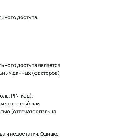
диного доступа.
льного доступа является
льных данных (факторов)
ль, PIN-код),
ых паролей) или
тью (отпечаток пальца,
ва и недостатки. Однако