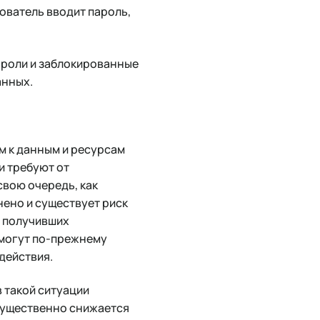
ователь вводит пароль,
пароли и заблокированные
анных.
м к данным и ресурсам
и требуют от
свою очередь, как
нено и существует риск
е получивших
 могут по-прежнему
действия.
 такой ситуации
 существенно снижается