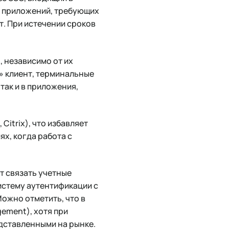
 приложений, требующих
т. При истечении сроков
, независимо от их
̆» клиент, терминальные
так и в приложения,
Citrix), что избавляет
х, когда работа с
т связать учетные
истему аутентификации с
ожно отметить, что в
ement), хотя при
дставленными на рынке.