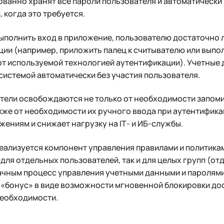
ванно хранят все пароли пользователя и автоматически 
 когда это требуется.
 выполнить вход в приложение, пользователю достаточно
ии (например, приложить палец к считывателю или выпол
от используемой технологией аутентификации). Учетные 
истемой автоматически без участия пользователя.
атели освобождаются не только от необходимости запом
акже от необходимости их ручного ввода при аутентифика
жениям и снижает нагрузку на IТ- и ИБ-службы.
реализуется компонент управления правилами и политика
 для отдельных пользователей, так и для целых групп (от
рачным процесс управления учетными данными и паролями
«бонус» в виде возможности мгновенной блокировки дос
необходимости.