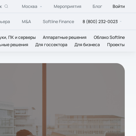
к
Москва
Мероприятия
Блог
Войти
рьера
M&A
Softline Finance
8 (800) 232-0023
уки, ПК и серверы
Аппаратные решения
Облако Softline
ьные решения
Для госсектора
Для бизнеса
Проекты