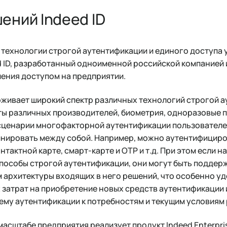
ений Indeed ID
 технологии строгой аутентификации и единого доступа 
d ID, разработанный одноименной российской компанией
ления доступом на предприятии.
живает широкий спектр различных технологий строгой а
рты различных производителей, биометрия, одноразовые 
сценарии многофакторной аутентификации пользователе
нировать между собой. Например, можно аутентифициро
нтактной карте, смарт-карте и ОТP и т.д. При этом если 
способы строгой аутентификации, они могут быть подде
архитектуры входящих в него решений, что особенно уд
 затрат на приобретение новых средств аутентификации 
ему аутентификации к потребностям и текущим условиям
 масштабе предприятия реализует продукт Indeed Enterpri