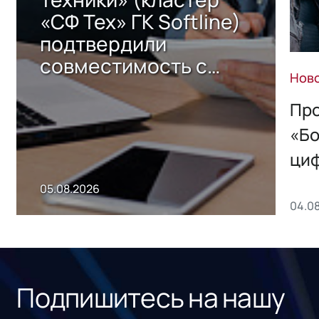
«СФ Тех» ГК Softline)
подтвердили
совместимость с
Нов
решением Sharx
Storage 2.x для
Про
хранения данных
«Бо
ци
пр
05.08.2026
04.0
без
ном
«1С
Подпишитесь на нашу