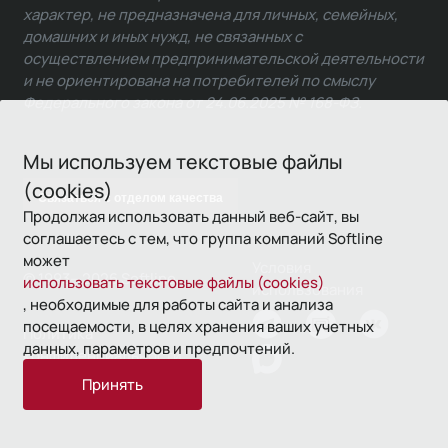
характер, не предназначена для личных, семейных,
домашних и иных нужд, не связанных с
осуществлением предпринимательской деятельности
и не ориентирована на потребителей по смыслу
Федерального закона от 24.06.2025 № 168-ФЗ.
Мы используем текстовые файлы
(cookies)
Связаться с отделом качества
Продолжая использовать данный веб-сайт, вы
соглашаетесь с тем, что группа компаний Softline
может
Условия
© 1993—2026 Softline
использовать текстовые файлы (cookies)
использования
, необходимые для работы сайта и анализа
посещаемости, в целях хранения ваших учетных
Политика
данных, параметров и предпочтений.
конфиденциальности
Принять
16+