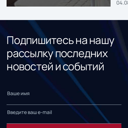
04.0
без
ном
«1С
Подпишитесь на нашу
рассылку последних
новостей и событий