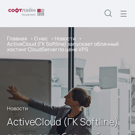
Главная
О нас
Новости
ActiveCloud (ГК Softline) запускает облачный
хостинг CloudServer по цене VPS
Новости
ActiveCloud (ГК Softline)