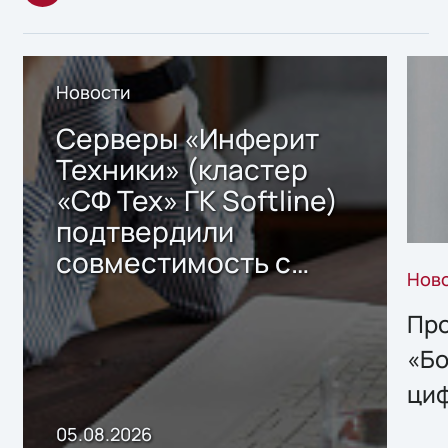
Новости
Серверы «Инферит
Техники» (кластер
«СФ Тех» ГК Softline)
подтвердили
совместимость с
Нов
решением Sharx
Storage 2.x для
Про
хранения данных
«Бо
ци
пр
05.08.2026