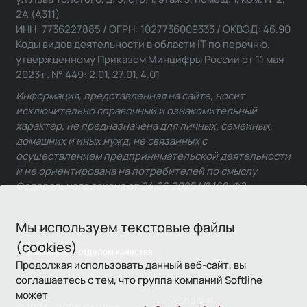
2А (А311)
ИНН: 7736227885 / ОГРН: 1027736009333 / ОКВЭД: 46.90
Коды видов деятельности в области IT по перечню,
утвержденному Приказом Минцифры России от 11 мая
2023 г. № 449: 2.01, 27.01, 4.01
Информация, представленная на сайте, носит
исключительно справочный и ознакомительный
характер, не предназначена для личных, семейных,
домашних и иных нужд, не связанных с
осуществлением предпринимательской деятельности
и не ориентирована на потребителей по смыслу
Федерального закона от 24.06.2025 № 168-ФЗ.
Мы используем текстовые файлы
(cookies)
Связаться с отделом качества
Продолжая использовать данный веб-сайт, вы
соглашаетесь с тем, что группа компаний Softline
может
Условия
© 1993—2026 Softline