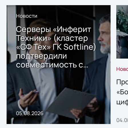
Новости
Серверы «Инферит
Техники» (кластер
«СФ Тех» ГК Softline)
подтвердили
совместимость с
Нов
решением Sharx
Storage 2.x для
Про
хранения данных
«Бо
ци
пр
05.08.2026
04.0
без