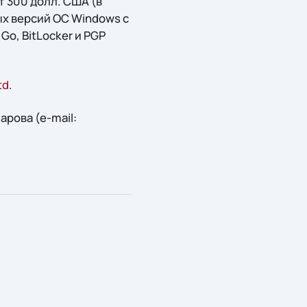
т 300 долл. США (в
х версий ОС Windows с
Go, BitLocker и PGP
td
.
рова (e-mail: