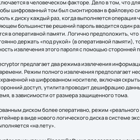
лючается в человеческом факторе. Дело в том, что дл
обы шифрованный том был смонтирован в файловую си
оль к диску каждый раз, когда выполняется операция 
ляющем большинстве решений пароль вводится один раз 
тся в оперативной памяти. Логично предположить, что
янно держать «под рукой» (в оперативной памяти), то
ость извлечения этого пароля с помощью сторонней 
Decryptor предлагает два режима извлечения информац
 времени. Режим полного извлечения предполагает н
охраненной на шифрованном носителе, включая скрыт
торонний доступ, утилита проводит дешифрацию данных
емя, в зависимости от размера защищенного тома.
ованным диском более оперативно, режим «реального
тейнер в виде нового логического диска в системе эк
полняется «на лету».