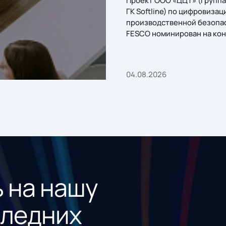
ГК Softline) по цифровизац
производственной безопа
FESCO номинирован на кон
«1С:Проект года»
04.08.2026
 на нашу
следних