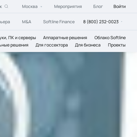
к
Москва
Мероприятия
Блог
Войти
рьера
M&A
Softline Finance
8 (800) 232-0023
уки, ПК и серверы
Аппаратные решения
Облако Softline
ьные решения
Для госсектора
Для бизнеса
Проекты