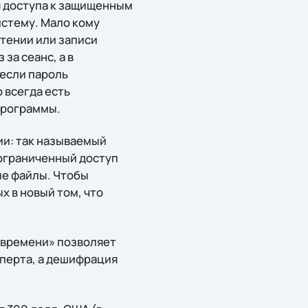
я доступа к защищенным
стему. Мало кому
чтении или записи
за сеанс, а в
 если пароль
 всегда есть
программы.
ии: так называемый
еограниченный доступ
ые файлы. Чтобы
 в новый том, что
 времени» позволяет
сперта, а дешифрация