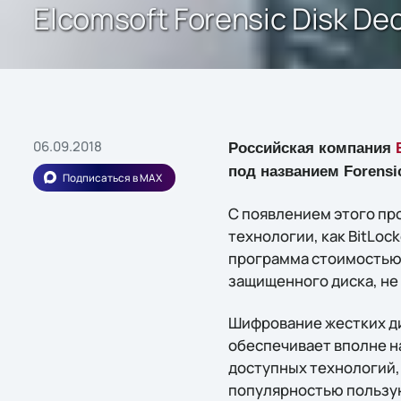
Elcomsoft Forensic Disk D
06.09.2018
Российская компания
под названием Forensic
Подписаться в MAX
С появлением этого пр
технологии, как BitLoc
программа стоимостью
защищенного диска, не
Шифрование жестких ди
обеспечивает вполне н
доступных технологий,
популярностью пользуют