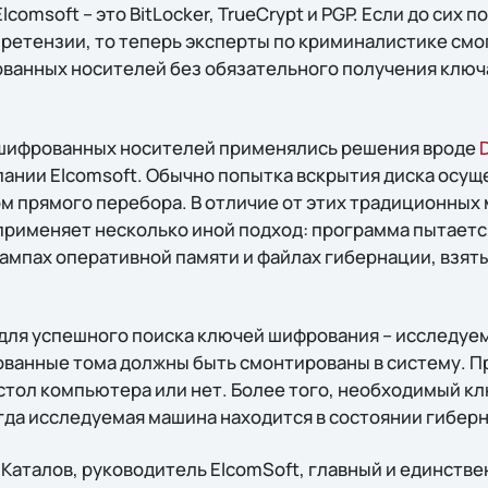
lcomsoft – это BitLocker, TrueCrypt и PGP. Если до сих 
ретензии, то теперь эксперты по криминалистике смо
анных носителей без обязательного получения ключа
ашифрованных носителей применялись решения вроде
пании Elcomsoft. Обычно попытка вскрытия диска осущ
м прямого перебора. В отличие от этих традиционных
r применяет несколько иной подход: программа пытает
ампах оперативной памяти и файлах гибернации, взят
для успешного поиска ключей шифрования – исследуе
ованные тома должны быть смонтированы в систему. П
стол компьютера или нет. Более того, необходимый к
гда исследуемая машина находится в состоянии гибер
 Каталов, руководитель ElcomSoft, главный и единств