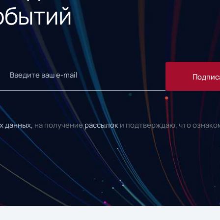
обытий
Подпис
х данных,
на получение
рассылок
и подтверждаю, что ознако