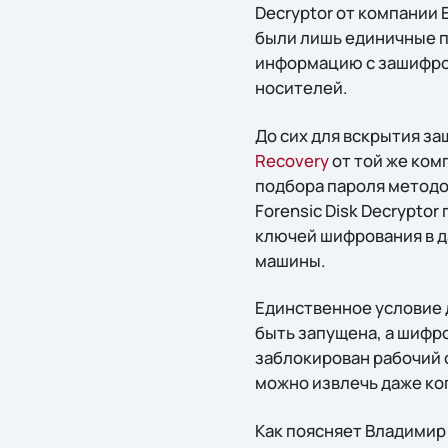
Decryptor от компании E
были лишь единичные п
информацию с зашифров
носителей.
До сих для вскрытия з
Recovery
от той же ком
подбора пароля методо
Forensic Disk Decrypto
ключей шифрования в д
машины.
Единственное условие 
быть запущена, а шифр
заблокирован рабочий 
можно извлечь даже ко
Как поясняет Владимир