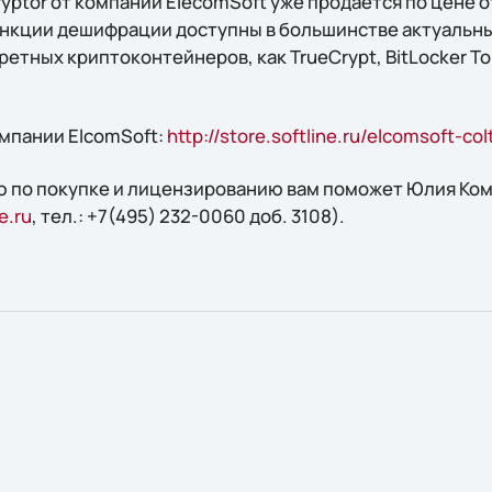
cryptor от компании ElecomSoft уже продается по цене о
нкции дешифрации доступны в большинстве актуальны
етных криптоконтейнеров, как TrueCrypt, BitLocker To 
мпании ElcomSoft:
http://store.softline.ru/elcomsoft-col
 по покупке и лицензированию вам поможет Юлия Кома
e.ru
, тел.: +7(495) 232-0060 доб. 3108).