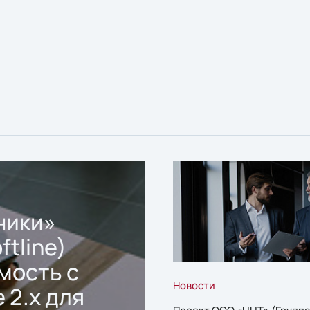
ники»
ftline)
мость с
Новости
 2.x для
Проект ООО «ЦЦТ» (Группа