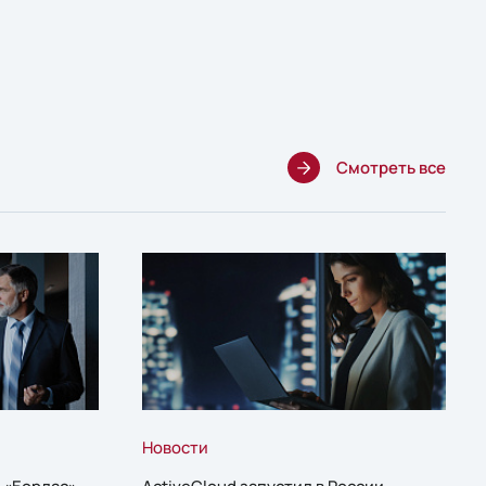
Смотреть все
Новости
 «Борлас»,
ActiveCloud запустил в России