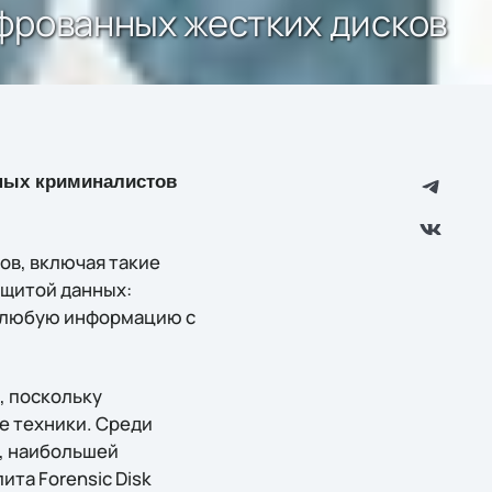
шифрованных жестких дисков
ных криминалистов
ов, включая такие
защитой данных:
и любую информацию с
, поскольку
е техники. Среди
, наибольшей
та Forensic Disk