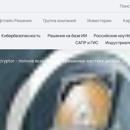
Поис
фтлайн Решения
Группа компаний
Инвесторам
Ка
Кибербезопасность
Решения на базе ИИ
Российские ноутб
САПР и ГИС
Индустриал
Decryptor – полное вскрытие шифрованных жестких дисков