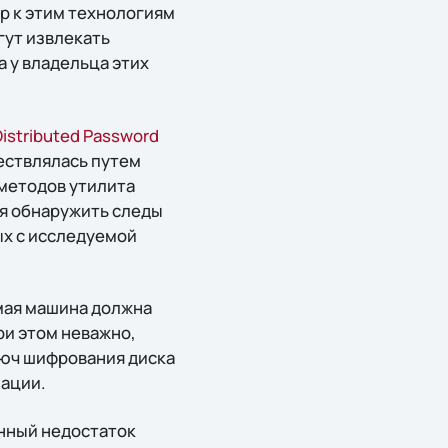
пор к этим технологиям
гут извлекать
 у владельца этих
Distributed Password
ествлялась путем
 методов утилита
ся обнаружить следы
ых с исследуемой
мая машина должна
ри этом неважно,
люч шифрования диска
нации.
енный недостаток