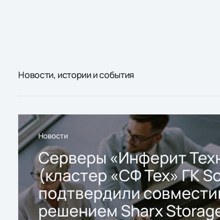
Новости, истории и события
Новости
Серверы «Инферит Тех
(кластер «СФ Тех» ГК So
подтвердили совмести
решением Sharx Storage