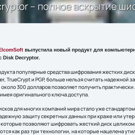
ecryptor – полное вскрытие 
ElcomSoft
выпустила новый продукт для компьютер
 Disk Decryptor.
одукта популярные средства шифрования жестких диск
ker, TrueCrypt и PGP, больше нельзя считать надежной 
 около 300 долларов позволяет получить практическ
 имея оригинального ключа доступа.
сков для многих компаний мира стало уже стандартом
адежную защиту секретных данных при краже или утер
 которые позволяют шифровать жесткий диск целиком
ся как раз три технологии, на которые нацелена утили