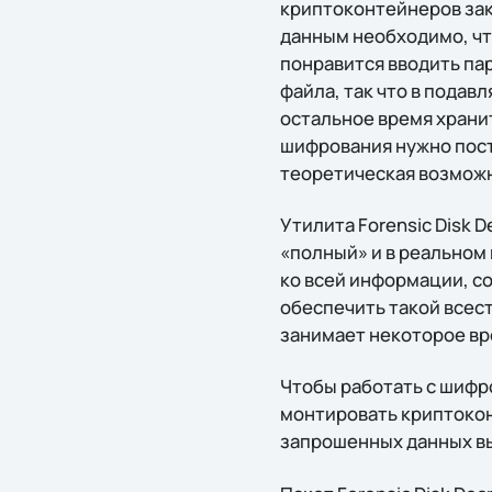
криптоконтейнеров зак
данным необходимо, чт
понравится вводить пар
файла, так что в подав
остальное время храни
шифрования нужно посто
теоретическая возможн
Утилита Forensic Disk 
«полный» и в реальном
ко всей информации, с
обеспечить такой всес
занимает некоторое вр
Чтобы работать с шифр
монтировать криптокон
запрошенных данных вы