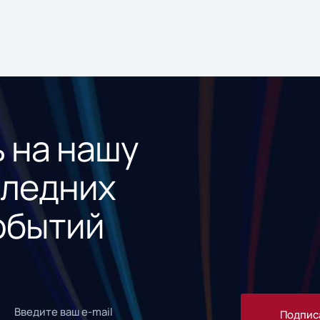
 на нашу
следних
обытий
Подпис