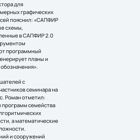
ктора для
хмерных графических
ксей пояснил: «САПФИР
ые схемы,
ленные в САПФИР 2.0
струментом
тот программный
генерирует планы и
 обозначения».
шателей с
частников семинара на
с. Роман отметил:
м программ семейства
алгоритмических
сти, а математические
ложности.
ний и сооружений