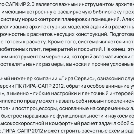
что САПФИР 2.0 является важным инструментом архите
, имеющим встроенную расширяемую библиотеку тре
 систему нормоконтроля планировки помещений. Але
деализацию архитектурных моделей зданий в расчетн
рочностных расчетов несущих конструкций. Подготов
е готовы к расчету. Кроме того, система является ин
обетонных плит, перекрытий и покрытий. Наконец, э
шим инструментом черчения, который автоматически 
оставлять на них размеры, выноски и прочие условные
вный инженер компании «Лира Сервис», ознакомил слу
ерсии ПК ЛИРА-САПР 2012, обратив особое внимание у
», а именно – гибкие настройки и ленточный интерфей
плекс по праву может назвать себя новым поколение
 пре- и постпроцессоры, основанные на современных 
 быстрое наращивание функциональности и наукоемко
ысокоскоростной и комфортный расчет задач любой с
 ЛИРА-САПР 2012 может строить расчетные схемы зда