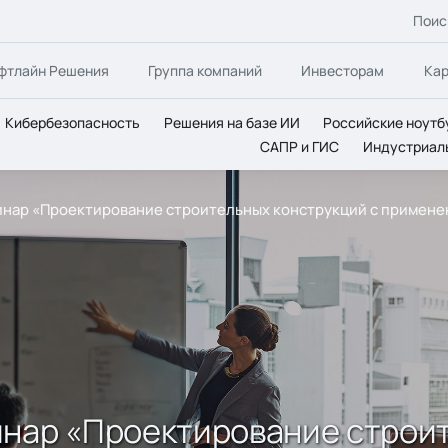
Поис
фтлайн Решения
Группа компаний
Инвесторам
Ка
Кибербезопасность
Решения на базе ИИ
Российские ноутб
САПР и ГИС
Индустриал
инар «Проектирование строительных конструкций с примен
инар «Проектирование строит