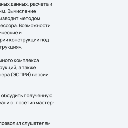
ных данных, расчета и
мм. Вычисление
изводит методом
цессора. Возможности
ические и
рии конструкции под
трукция».
ммного комплекса
укций, а также
нера (ЭСПРИ) версии
, обсудить полученную
ванию, посетив мастер-
 позволил слушателям