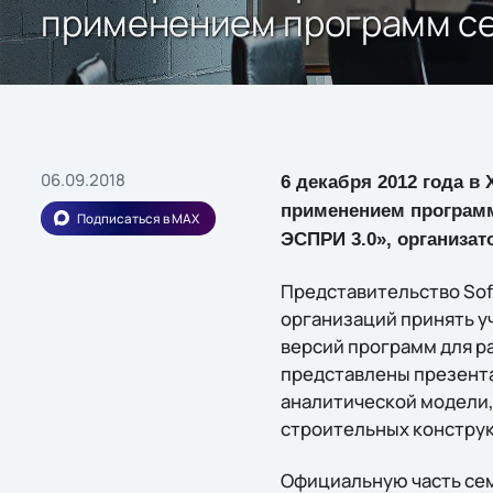
применением программ с
06.09.2018
6 декабря 2012 года в
применением програм
Подписаться в MAX
ЭСПРИ 3.0», организат
Представительство Sof
организаций принять у
версий программ для р
представлены презента
аналитической модели,
строительных констру
Официальную часть се