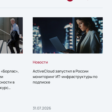
Новости
 «Борлас»,
ActiveCloud запустил в России
ии
мониторинг ИТ-инфраструктуры по
сности в
подписке
курс
31.07.2026