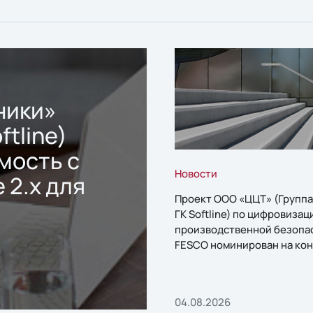
ники»
ftline)
мость с
Новости
 2.x для
Проект ООО «ЦЦТ» (Группа
ГК Softline) по цифровизац
производственной безопа
FESCO номинирован на кон
«1С:Проект года»
04.08.2026