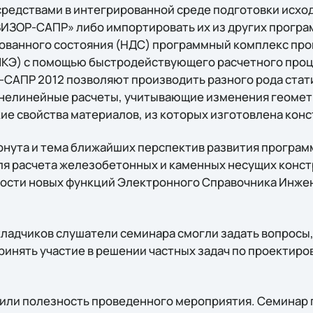
редствами в интегрированной среде подготовки исход
ВИЗОР-САПР» либо импортировать их из других програ
ванного состояния (НДС) программный комплекс про
МКЭ) с помощью быстродействующего расчетного про
-САПР 2012 позволяют производить разного рода стат
 нелинейные расчеты, учитывающие изменения геомет
ие свойства материалов, из которых изготовлена конс
онута и тема ближайших перспектив развития програ
 расчета железобетонных и каменных несущих констр
ости новых функций Электронного Справочника Инже
ладчиков слушатели семинара смогли задать вопросы
ринять участие в решении частных задач по проектиро
или полезность проведенного мероприятия. Семинар