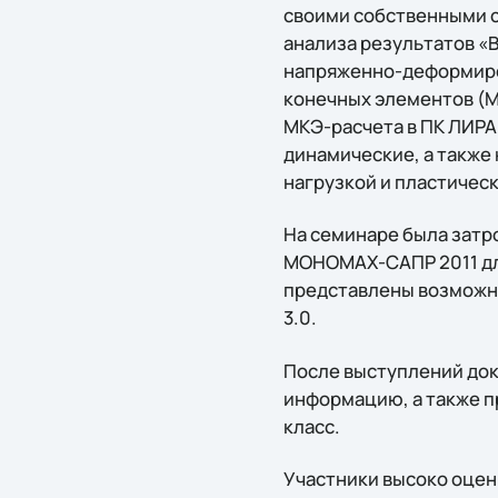
своими собственными с
анализа результатов «
напряженно-деформиро
конечных элементов (
МКЭ-расчета в ПК ЛИРА
динамические, а также
нагрузкой и пластическ
На семинаре была затр
МОНОМАХ-САПР 2011 для
представлены возможн
3.0.
После выступлений док
информацию, а также п
класс.
Участники высоко оцен