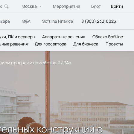
к
Москва
Мероприятия
Блог
Войти
рьера
M&A
Softline Finance
8 (800) 232-0023
уки, ПК и серверы
Аппаратные решения
Облако Softline
ьные решения
Для госсектора
Для бизнеса
Проекты
ением программ семейства ЛИРА»
ельных конструкций с