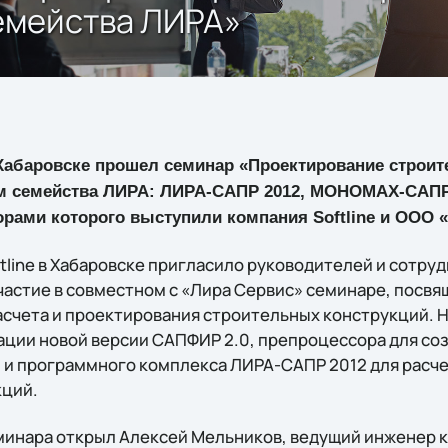
емейства ЛИРА»
 Хабаровске прошел семинар «Проектирование строит
м семейства ЛИРА: ЛИРА-САПР 2012, МОНОМАХ-САПР 
орами которого выступили компания Softline и ООО 
tline в Хабаровске пригласило руководителей и сотру
частие в совместном с «Лира Сервис» семинаре, посв
асчета и проектирования строительных конструкций. 
ции новой версии САПФИР 2.0, препроцессора для со
 и программного комплекса ЛИРА-САПР 2012 для расч
кций.
минара открыл Алексей Мельников, ведущий инженер 