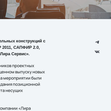
ельных конструкций с
2011, САПФИР 2.0,
«Лира Сервис».
дников проектных
ященном выпуску новых
На мероприятии были
здания позиционной
ета несущих
компании «Лира