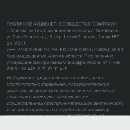
ПУБЛИЧНОЕ АКЦИОНЕРНОЕ ОБЩЕСТВО "СОФТЛАЙН"
г. Москва, вн.тер. г. муниципальный округ Хамовники,
ул Льва Толстого, д. 5, стр. 1, этаж 3, помещ. 1, ком. №2,
2А (А311)
ИНН: 7736227885 / ОГРН: 1027736009333 / ОКВЭД: 46.90
Коды видов деятельности в области IT по перечню,
утвержденному Приказом Минцифры России от 11 мая
2023 г. № 449: 2.01, 27.01, 4.01
Информация, представленная на сайте, носит
исключительно справочный и ознакомительный
характер, не предназначена для личных, семейных,
домашних и иных нужд, не связанных с
осуществлением предпринимательской деятельности
и не ориентирована на потребителей по смыслу
Федерального закона от 24.06.2025 № 168-ФЗ.