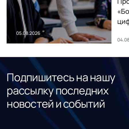
Storage 2.x для
Про
хранения данных
«Бо
ци
пр
05.08.2026
04.0
без
ном
«1С
Подпишитесь на нашу
рассылку последних
новостей и событий