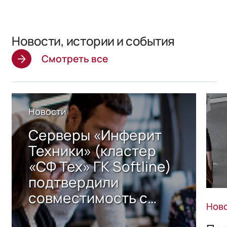
Новости, истории и события
Смотреть все
Новости
Серверы «Инферит
Техники» (кластер
«СФ Тех» ГК Softline)
подтвердили
совместимость с
Нов
решением Sharx