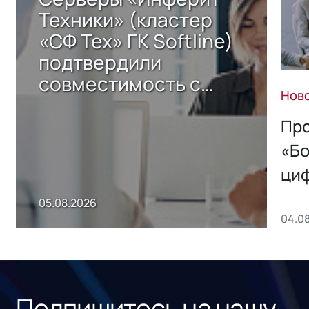
Техники» (кластер
«СФ Тех» ГК Softline)
подтвердили
совместимость с
Нов
решением Sharx
Storage 2.x для
Про
хранения данных
«Бо
ци
пр
05.08.2026
04.0
без
ном
«1С
Подпишитесь на нашу