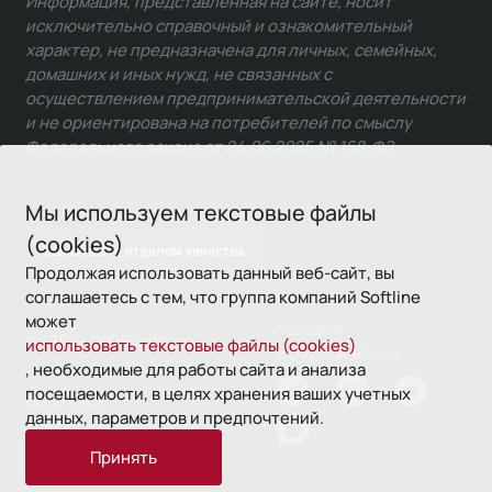
Информация, представленная на сайте, носит
исключительно справочный и ознакомительный
характер, не предназначена для личных, семейных,
домашних и иных нужд, не связанных с
осуществлением предпринимательской деятельности
и не ориентирована на потребителей по смыслу
Федерального закона от 24.06.2025 № 168-ФЗ.
Мы используем текстовые файлы
(cookies)
Связаться с отделом качества
Продолжая использовать данный веб-сайт, вы
соглашаетесь с тем, что группа компаний Softline
может
Условия
© 1993—2026 Softline
использовать текстовые файлы (cookies)
использования
, необходимые для работы сайта и анализа
посещаемости, в целях хранения ваших учетных
Политика
данных, параметров и предпочтений.
конфиденциальности
Принять
16+