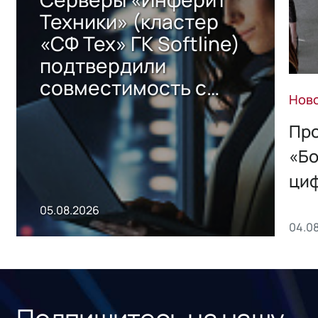
Техники» (кластер
«СФ Тех» ГК Softline)
подтвердили
совместимость с
Нов
решением Sharx
Storage 2.x для
Про
хранения данных
«Бо
ци
пр
05.08.2026
04.0
без
ном
«1С