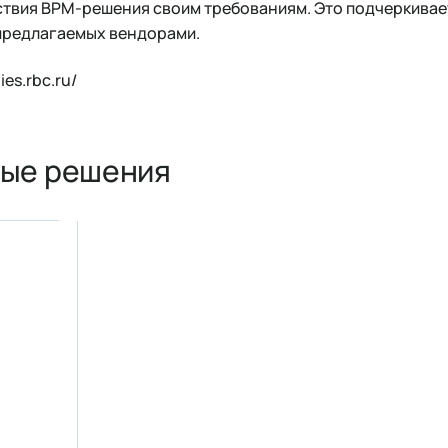
твия BPM-решения своим требованиям. Это подчеркивает
предлагаемых вендорами.
es.rbc.ru/
ые решения