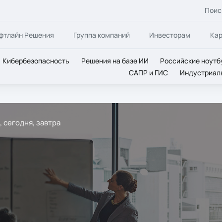
Поис
фтлайн Решения
Группа компаний
Инвесторам
Ка
Кибербезопасность
Решения на базе ИИ
Российские ноутб
САПР и ГИС
Индустриал
 сегодня, завтра