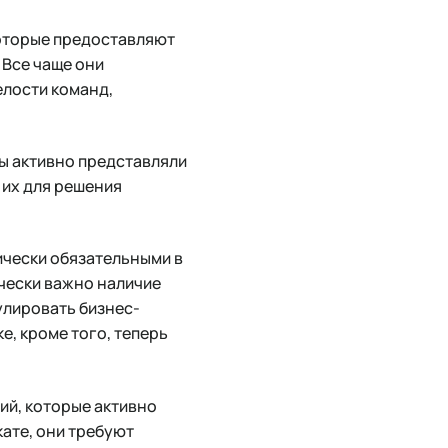
которые предоставляют
 Все чаще они
елости команд,
ы активно представляли
 их для решения
ически обязательными в
ически важно наличие
улировать бизнес-
, кроме того, теперь
ий, которые активно
кате, они требуют