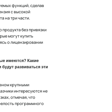
уемых функций, сделав
ензия с высокой
а на три части.
 продукта без привязки
рые могут купить
оясь о лицензировании
вые имеются? Какие
 будут развиваться эти
овном крупными
казчики интересуются не
ках, отмечая, что
зрелость программного