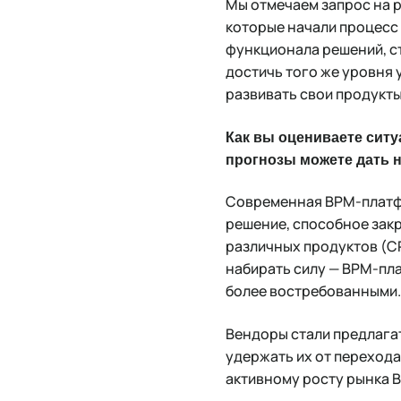
Мы отмечаем запрос на 
которые начали процесс
функционала решений, с
достичь того же уровня 
развивать свои продукты
Как вы оцениваете ситуа
прогнозы можете дать н
Современная BPM-платфо
решение, способное зак
различных продуктов (CR
набирать силу — BPM-пла
более востребованными
Вендоры стали предлага
удержать их от переход
активному росту рынка 