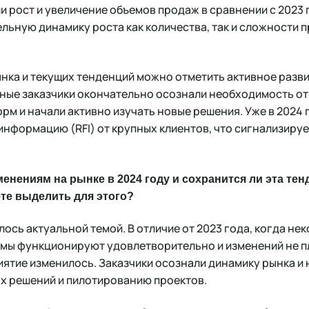
 рост и увеличение объемов продаж в сравнении с 2023 го
ьную динамику роста как количества, так и сложности п
нка и текущих тенденций можно отметить активное развит
пные заказчики окончательно осознали необходимость от
рм и начали активно изучать новые решения. Уже в 2024
информацию (RFI) от крупных клиентов, что сигнализируе
енениям на рынке в 2024 году и сохранится ли эта тен
те выделить для этого?
ось актуальной темой. В отличие от 2023 года, когда не
емы функционируют удовлетворительно и изменений не п
иятие изменилось. Заказчики осознали динамику рынка и
ых решений и пилотированию проектов.