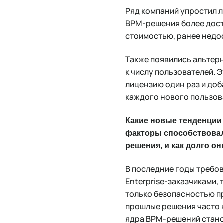
Ряд компаний упростил 
BPM-решения более дост
стоимостью, ранее недос
Также появились альтер
к числу пользователей. 
лицензию один раз и доб
каждого нового пользов
Какие новые тенденции 
факторы способствовали
решения, и как долго о
В последние годы требо
Enterprise-заказчиками,
только безопасностью пр
прошлые решения часто н
ядра BPM-решений стано