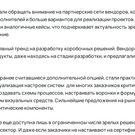
тали обращать внимание на партнерские сети вендоров, 
лнителей и больше вариантов для реализации проектов.
 аналогичные кейсы, что подчеркивает актуальность зр
ние.
 явный тренд на разработку коробочных решений. Вендор
кты, даже находясь на стадии разработки, и предлагали
ранее считавшиеся дополнительной опцией, стали практ
уализация настроек систем: для многих заказчиков крит
оздавать схемы процессов, настраивать воронки и форм
м визуальных средств. Сильнейшие предложения на рынке
итические компоненты.
 еще доступна лишь в ограниченном числе зрелых решен
-сектор. И даже если заказчики не настаивают на сертифи