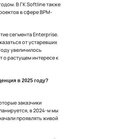
дом. В ГК Softline также
роектов в сфере BPM-
ие сегмента Enterprise.
казаться от устаревших
 году увеличилось
т о растущем интересе к
денция в 2025 году?
которые заказчики
ланируется, в 2024-м мы
 начали проявлять живой