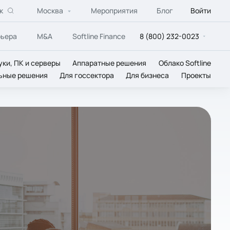
к
Москва
Мероприятия
Блог
Войти
рьера
M&A
Softline Finance
8 (800) 232-0023
уки, ПК и серверы
Аппаратные решения
Облако Softline
ьные решения
Для госсектора
Для бизнеса
Проекты