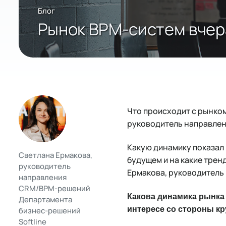
Блог
Рынок BPM-систем вчера
Что происходит с рынко
руководитель направлени
Какую динамику показал 
Светлана Ермакова,
будущем и на какие трен
руководитель
Ермакова, руководитель 
направления
CRM/BPM-решений
Какова динамика рынка
Департамента
интересе со стороны кр
бизнес-решений
Softline