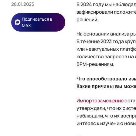
В 2024 году мы наблюдали
28.01.2025
зафиксировали положител
решений.
Подписаться в
MAX
На основании анализа ры
В течение 2023 года кру
или неактуальных платфо
количество запросов на 
BPM-решениям.
Что способствовало изм
Какие причины вы може
Импортозамещение
остал
утверждали, что их сист
наблюдали, что их воспр
интерес к изучению нов