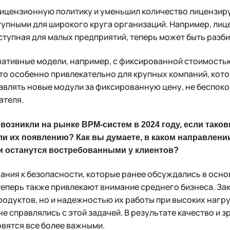
лицензионную политику и уменьшил количество лицензир
упными для широкого круга организаций. Например, лиц
тупная для малых предприятий, теперь может быть разбит
нативные модели, например, с фиксированной стоимостью
Это особенно привлекательно для крупных компаний, кото
авлять новые модули за фиксированную цену, не беспок
ателя.
возникли на рынке BPM-систем в 2024 году, если тако
 их появлению? Как вы думаете, в каком направлении
ни останутся востребованными у клиентов?
вания к безопасности, которые ранее обсуждались в осн
 теперь также привлекают внимание среднего бизнеса. За
одуктов, но и надежностью их работы при высоких нагруз
е справлялись с этой задачей. В результате качество и 
вятся все более важными.