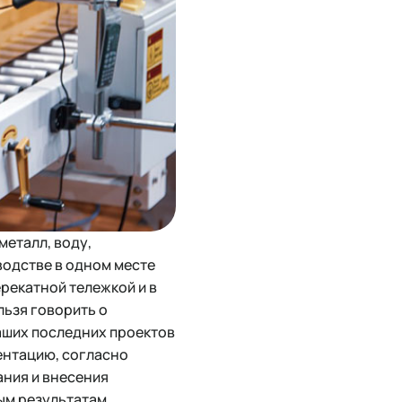
металл, воду,
водстве в одном месте
рекатной тележкой и в
льзя говорить о
аших последних проектов
ентацию, согласно
ания и внесения
ным результатам