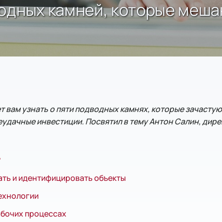
дводных камней, которые меш
гает вам узнать о пяти подводных камнях, которые зачаст
неудачные инвестиции. Посвятил в тему Антон Салин, дир
?
ать и идентифицировать объекты
ехнологии
рабочих процессах