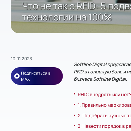
Что не так с RFID: 5 по
технологии на 100%
10.01.2023
Softline Digital предла
RFID в головную боль и 
Подписаться в
бизнеса Softline Digital.
MAX
RFID: внедрять или нет
1. Правильно маркиров
2. Подобрать нужные т
3. Навести порядок в 