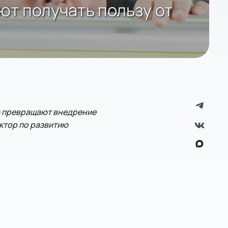
ают получать пользу от
ую превращают внедрение
ектор по развитию