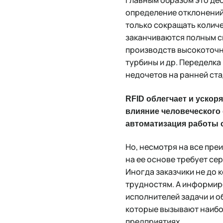
Главным образом это де
определение отклонений
только сокращать количе
заканчиваются полным с
производств высокоточны
турбины и др. Переделка
недочетов на ранней ста
RFID облегчает и ускор
влияние человеческого
автоматизация работы 
Но, несмотря на все пре
на ее основе требует с
Иногда заказчики не до к
трудностям. А информиро
исполнителей задачи и о
которые вызывают наибо
предприятиях.​