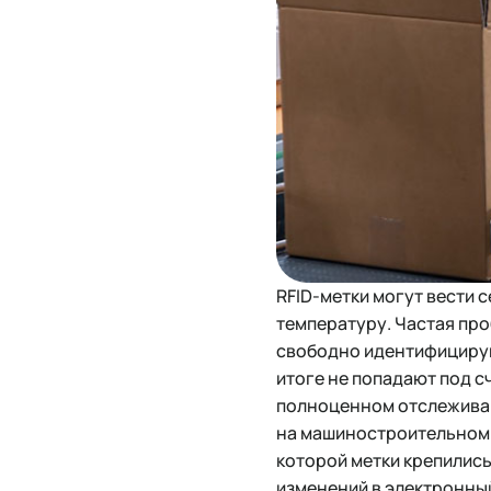
RFID-метки могут вести 
температуру. Частая про
свободно идентифицирую
итоге не попадают под с
полноценном отслеживан
на машиностроительном 
которой метки крепились
изменений в электронный