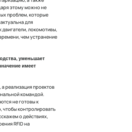
таризацию, а также
даря этому можно не
ных проблем, которые
 актуальна для
 двигатели, локомотивы,
времени, чем устранение
водства, уменьшает
значение имеет
, а реализация проектов
ональной командой.
аются не готовы к
о, чтобы контролировать
сскажем о действиях,
ения RFID на