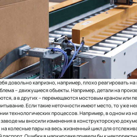
себя довольно капризно, например, плохо реагировать на 
блема – движущиеся объекты. Например, детали на произ
тся, а в других – перемещаются мостовым краном или пе
читывание. Если такие неточности имеют место, то уже не
ии технологических процессов. Например, в одном из н
заводе мы вносили изменения в конструкторскую докум
 на колесные пары на весь жизненный цикл для отслежив
 паспорт. Ошибки в маркировке привели бы к некоррект