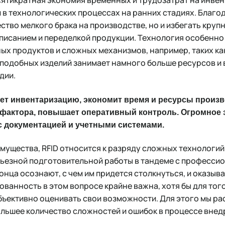
сятикратная экономия временных и трудозатрат на инвен
 в технологических процессах на ранних стадиях. Благо
ство мелкого брака на производстве, но и избегать круп
писанием и переделкой продукции. Технология особенно
х продуктов и сложных механизмов, например, таких как
 подобных изделий занимает намного больше ресурсов и 
дии.
яет инвентаризацию, экономит время и ресурсы произ
 фактора, повышает оперативный контроль. Огромное 
с документацией и учетными системами.
имущества, RFID относится к разряду сложных технологий
ерьезной подготовительной работы в тандеме с професси
онца осознают, с чем им придется столкнуться, и оказыв
ванность в этом вопросе крайне важна, хотя бы для тог
бъективно оценивать свои возможности. Для этого мы ра
льшее количество сложностей и ошибок в процессе внедр