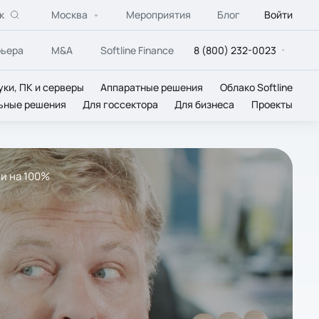
к
Москва
Мероприятия
Блог
Войти
рьера
M&A
Softline Finance
8 (800) 232-0023
уки, ПК и серверы
Аппаратные решения
Облако Softline
ьные решения
Для госсектора
Для бизнеса
Проекты
ии на 100%