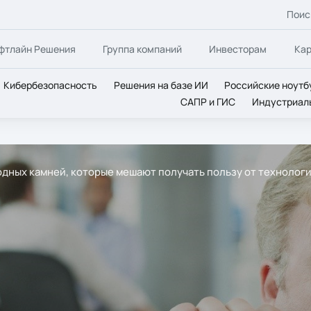
Поис
фтлайн Решения
Группа компаний
Инвесторам
Ка
Кибербезопасность
Решения на базе ИИ
Российские ноутб
САПР и ГИС
Индустриал
дводных камней, которые мешают получать пользу от технолог