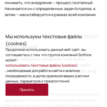
понимать, что внедрение — процесс поэтапный.
Начинается он с определенных задач/отделов, а
затем — масштабируется в рамках всей компании.
«Прогноз»: 20 лет разработок и
Мы используем текстовые файлы
(cookies)
внедрения
Продолжая использовать данный веб-сайт, вы
соглашаетесь с тем, что группа компаний Softline
— Какие продукты продвигает ваш Центр
может
использовать текстовые файлы (cookies)
компетенции? Почему предпочтение отдали
, необходимые для работы сайта и анализа
именно вендору «Прогноз» и
его продукту, ведь
посещаемости, в целях хранения ваших учетных
существуют более известные решения и
данных, параметров и предпочтений.
разработчики?
Принять
С.Д.: Исторически BI в России и в мире продвигала и
продавала только «Большая четверка» вендоров:
IBM, Microsoft, Oracle Corp. и SAP AG. Мало кто знал,