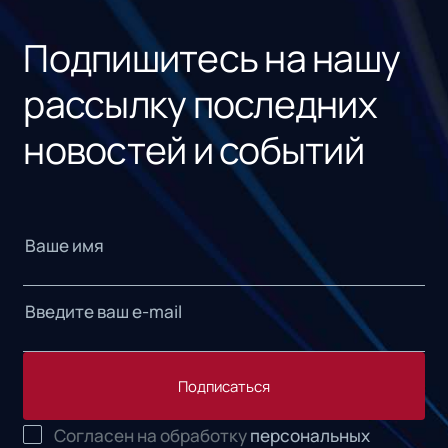
«1С
Подпишитесь на нашу
рассылку последних
новостей и событий
Подписаться
Согласен на обработку
персональных