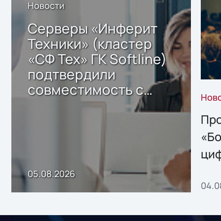
Новости
Серверы «Инферит
Техники» (кластер
«СФ Тех» ГК Softline)
подтвердили
совместимость с
Нов
решением Sharx
Storage 2.x для
Про
хранения данных
«Бо
ци
пр
05.08.2026
04.0
без
ном