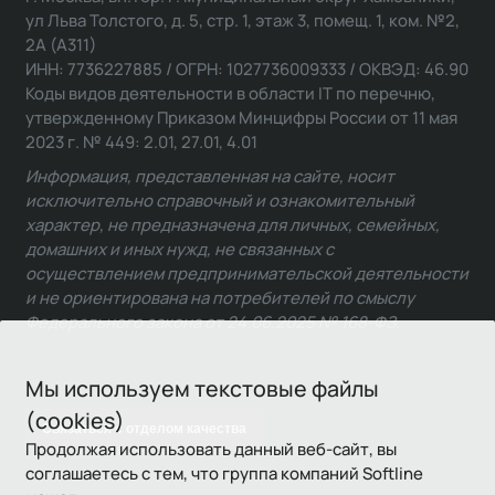
ул Льва Толстого, д. 5, стр. 1, этаж 3, помещ. 1, ком. №2,
2А (А311)
ИНН: 7736227885 / ОГРН: 1027736009333 / ОКВЭД: 46.90
Коды видов деятельности в области IT по перечню,
утвержденному Приказом Минцифры России от 11 мая
2023 г. № 449: 2.01, 27.01, 4.01
Информация, представленная на сайте, носит
исключительно справочный и ознакомительный
характер, не предназначена для личных, семейных,
домашних и иных нужд, не связанных с
осуществлением предпринимательской деятельности
и не ориентирована на потребителей по смыслу
Федерального закона от 24.06.2025 № 168-ФЗ.
Мы используем текстовые файлы
(cookies)
Связаться с отделом качества
Продолжая использовать данный веб-сайт, вы
соглашаетесь с тем, что группа компаний Softline