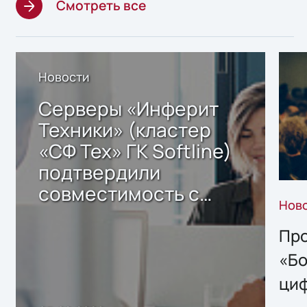
Смотреть все
Новости
Серверы «Инферит
Техники» (кластер
«СФ Тех» ГК Softline)
подтвердили
совместимость с
Нов
решением Sharx
Storage 2.x для
Про
хранения данных
«Бо
ци