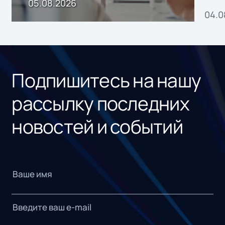
пр
05.08.2026
04.0
без
ном
«1С
Подпишитесь на нашу
рассылку последних
новостей и событий