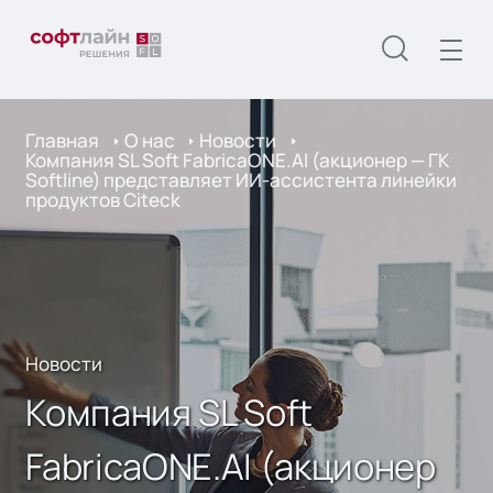
Главная
О нас
Новости
Компания SL Soft FabricaONE.AI (акционер — ГК
Softline) представляет ИИ-ассистента линейки
продуктов Citeck
Новости
Компания SL Soft
FabricaONE.AI (акционер