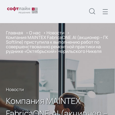
Главная
О нас
Новости
Компания MAINTEX FabricaONE.AI (акционер – ГК
Softline) приступила к выполнению работ по
совершенствованию ремонтной практики на
руднике «Октябрьский» Норильского Никеля
Новости
Компания MAINTEX
FabricaONE.AI (акционер –