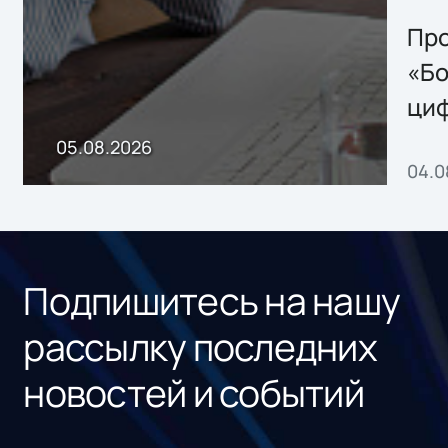
решением Sharx
Storage 2.x для
Про
хранения данных
«Бо
ци
пр
05.08.2026
04.0
без
ном
«1С
Подпишитесь на нашу
рассылку последних
новостей и событий