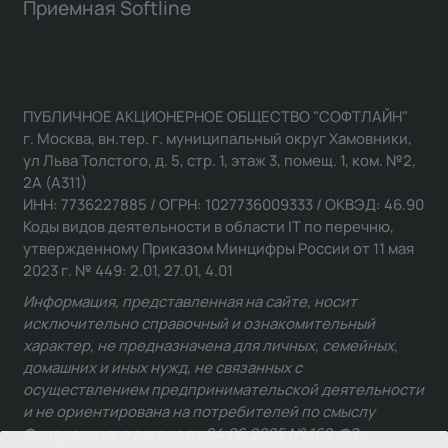
Приемная Softline
ПУБЛИЧНОЕ АКЦИОНЕРНОЕ ОБЩЕСТВО "СОФТЛАЙН"
г. Москва, вн.тер. г. муниципальный округ Хамовники,
ул Льва Толстого, д. 5, стр. 1, этаж 3, помещ. 1, ком. №2,
2А (А311)
ИНН: 7736227885 / ОГРН: 1027736009333 / ОКВЭД: 46.90
Коды видов деятельности в области IT по перечню,
утвержденному Приказом Минцифры России от 11 мая
2023 г. № 449: 2.01, 27.01, 4.01
Информация, представленная на сайте, носит
исключительно справочный и ознакомительный
характер, не предназначена для личных, семейных,
домашних и иных нужд, не связанных с
осуществлением предпринимательской деятельности
и не ориентирована на потребителей по смыслу
Федерального закона от 24.06.2025 № 168-ФЗ.