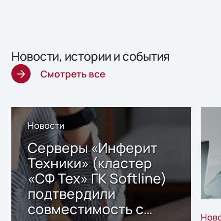
Новости, истории и события
Смотреть все
Новости
Серверы «Инферит
Техники» (кластер
«СФ Тех» ГК Softline)
подтвердили
совместимость с
Нов