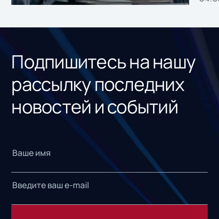
без
ном
«1С
Подпишитесь на нашу
рассылку последних
новостей и событий