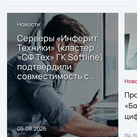
Новости
Серверы «Инферит
Техники» (кластер
«СФ Тех» ГК Softline)
подтвердили
совместимость с
Нов
решением Sharx
Storage 2.x для
Про
хранения данных
«Бо
ци
пр
05.08.2026
04.0