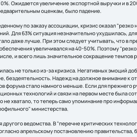
10%. Ожидается увеличение экспортной выручки и в 200
предварительным оценкам, было падение.
денному по заказу ассоциации, кризис оказал "резко 
ий. Для 63% ситуация незначительно ухудшилась, для
тало даже лучше. При этом следует учитывать, что в п
обеспечения увеличивался на 40-50%. Поэтому "резко
числе, и всего лишь значительное сокращение темпов р
илась не только из-за кризиса. Негативных эмоций до
ее, бездеятельность. Надежд на должное внимание к о
ков форума стало намного меньше. Если для прежнего 
онных технологий и связи на первом месте была сотов
о не хватало, то теперь само упоминание про информ
профильного" министерства.
я другого ведомства. В "перечне критических техноло
согласно апрельскому постановлению правительства, 