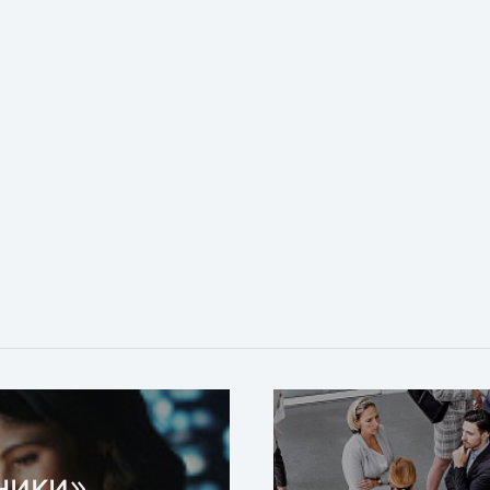
ники»