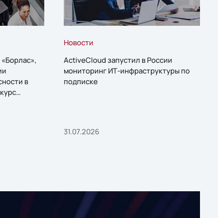
Новости
 «Борлас»,
ActiveCloud запустил в России
ии
мониторинг ИТ-инфраструктуры по
сности в
подписке
курс
31.07.2026