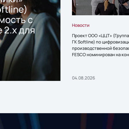
ftline)
мость с
Новости
 2.x для
Проект ООО «ЦЦТ» (Группа
ГК Softline) по цифровизац
производственной безопа
FESCO номинирован на кон
«1С:Проект года»
04.08.2026