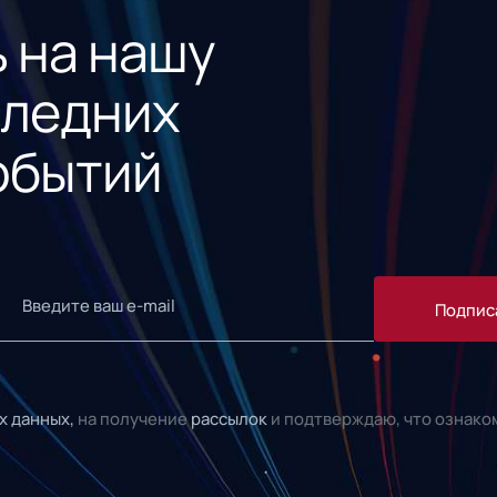
 на нашу
следних
обытий
Подпис
х данных,
на получение
рассылок
и подтверждаю, что ознако