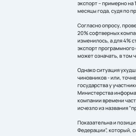
экспорт – примерно на 
месяцы года, судя по 
Согласно опросу, прове
20% софтверных компан
изменилось, а для 4% с
экспорт программного 
может означать, в том 
Однако ситуация ухудш
чиновников - или, точн
государства у участни
Министерства информаци
компании времени част
исчезло из названия "
Показательна и позици
Федерации", который, 