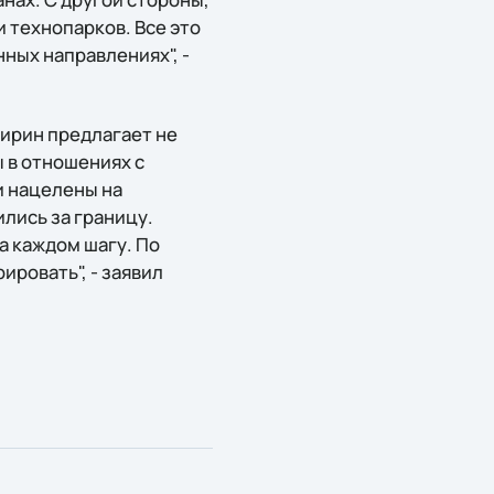
 технопарков. Все это
ных направлениях", -
ирин предлагает не
ы в отношениях с
и нацелены на
лись за границу.
 каждом шагу. По
ировать", - заявил