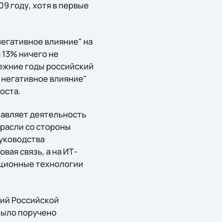
9 году, хотя в первые
негативное влияние" на
 13% ничего не
режние годы российский
 негативное влияние"
оста.
бавляет деятельность
трасли со стороны
руководства
ая связь, а на ИТ-
ационные технологии
гий Российской
было поручено