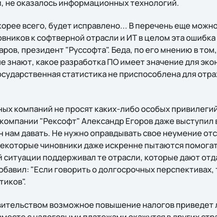
, не оказалось информационных технологий.
орее всего, будет исправлено... В перечень еще можно
ников к софтверной отрасли и ИТ в целом эта ошибка 
ров, президент "Руссофта". Беда, по его мнению в том,
 знают, какое разработка ПО имеет значение для экон
осударственная статистика не приспособлена для отра
ых компаний не просят каких-либо особых привилегий 
компании "Рексофт" Александр Егоров даже выступил 
ан нам давать. Не нужно оправдывать свое неумение о
Некоторые чиновники даже искренне пытаются помогать
ситуации поддерживал те отрасли, которые дают отд
обавил: "Если говорить о долгосрочных перспективах, 
тиков".
ительством возможное повышение налогов приведет л
месте с налоговыми платежами окажутся в других стра