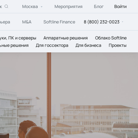
к
Москва
Мероприятия
Блог
Войти
рьера
M&A
Softline Finance
8 (800) 232-0023
уки, ПК и серверы
Аппаратные решения
Облако Softline
ьные решения
Для госсектора
Для бизнеса
Проекты