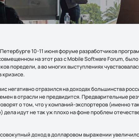
Петербурге 10-11 июня форуме разработчиков програ
совмещенном на этот раз с Mobile Software Forum, было
иков поредели, а во многих выступлениях чувствовала
в кризисе.
изис негативно отразился на доходах большинства рос
емен в отрасли не предвидится. Предварительные ре
оворят о том, что у компаний-экспортеров (именно та
) дела идут не так уж плохо на фоне проблем отечест
 совокупный доход в долларовом выражении увеличился