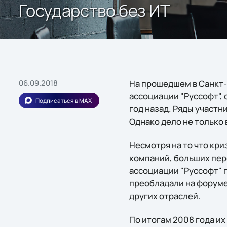
Государство без ИТ
06.09.2018
На прошедшем в Санкт-
ассоциации "Руссофт", 
Подписаться в MAX
год назад. Ряды участн
Однако дело не только 
Несмотря на то что кр
компаний, больших пер
ассоциации "Руссофт" г
преобладали на форуме
других отраслей.
По итогам 2008 года их