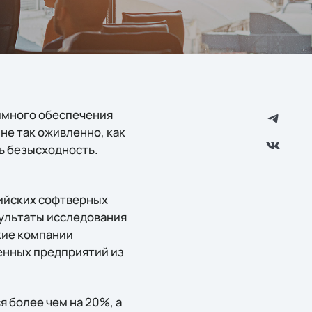
ммного обеспечения
 не так оживленно, как
сь безысходность.
сийских софтверных
зультаты исследования
кие компании
венных предприятий из
 более чем на 20%, а