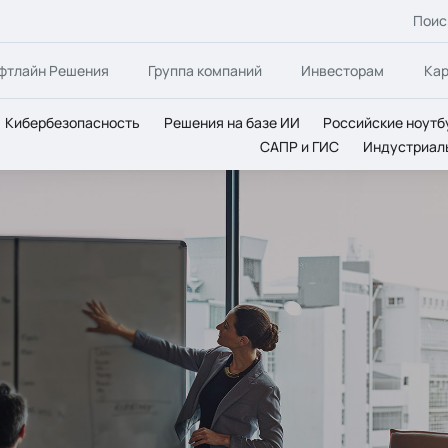
Поис
фтлайн Решения
Группа компаний
Инвесторам
Ка
Кибербезопасность
Решения на базе ИИ
Российские ноутб
САПР и ГИС
Индустриал