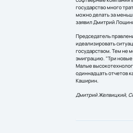
государство много трат
можно делать за меньши
заявил Дмитрий Лощини
Председатель правлени
идеализировать ситуаци
государством. Тем не 
эмиграцию. "Три новые
Малые высокотехнолог
одиннадцать отчетов ка
Каширин.
Дмитрий Желвицкий, C