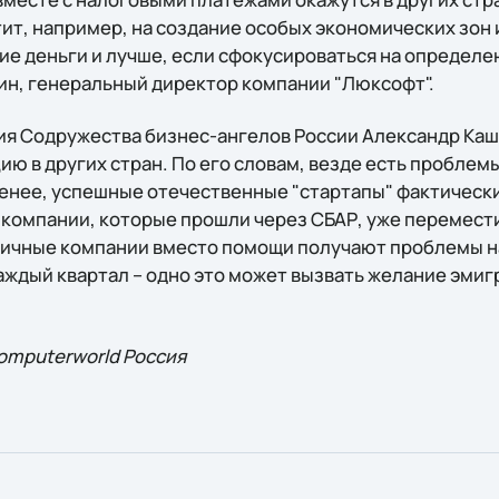
ит, например, на создание особых экономических зон и
е деньги и лучше, если сфокусироваться на определен
н, генеральный директор компании "Люксофт".
я Содружества бизнес-ангелов России Александр Каш
ю в других стран. По его словам, везде есть проблем
менее, успешные отечественные "стартапы" фактическ
 компании, которые прошли через СБАР, уже перемести
ичные компании вместо помощи получают проблемы на
ждый квартал – одно это может вызвать желание эмигр
omputerworld Россия